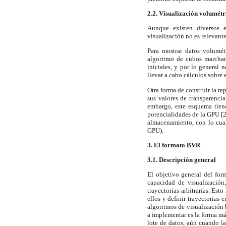
2.2. Visualización volumét
Aunque existen diversos es
visualización no es relevant
Para mostrar datos volumét
algoritmo de cubos marchan
iniciales, y por lo general 
llevar a cabo cálculos sobre
Otra forma de construir la re
sus valores de transparencia
embargo, este esquema tiene
potencialidades de la GPU [2
almacenamiento, con lo cua
GPU).
3. El formato BVR
3.1. Descripción general
El objetivo general del for
capacidad de visualización
trayectorias arbitrarias. Est
ellos y definir trayectorias
algoritmos de visualización 
a implementar es la forma má
lote de datos, aún cuando l