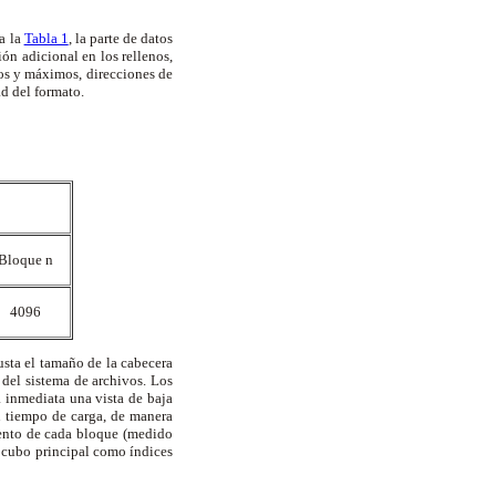
a la
Tabla 1
, la parte de datos
ón adicional en los rellenos,
mos y máximos, direcciones de
ad del formato.
Bloque n
4096
justa el tamaño de la cabecera
del sistema de archivos. Los
 inmediata una vista de baja
u tiempo de carga, de manera
iento de cada bloque (medido
l cubo principal como índices