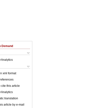
on Demand
 Analytics
 in xml format
 references
cite this article
 Analytics
ic translation
is article by e-mail