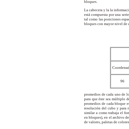
bloques.
La cabecera y la la informac
está compuesta por una serie
tal como las posiciones espa
bloques con mayor nivel de d
Coordenad
96
promedios de cada uno de los
para que éste sea múltiplo 
promedios de cada bloque es
resolución del cubo y para 
similar a como trabaja el f
en bloques), en el archivo d
de valores, paletas de colore