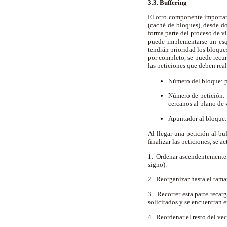
3.3. Buffering
El otro componente importan
(caché de bloques), desde do
forma parte del proceso de v
puede implementarse un esqu
tendrán prioridad los bloques
por completo, se puede recur
las peticiones que deben rea
Número del bloque: pe
Número de petición: 
cercanos al plano de 
Apuntador al bloque: 
Al llegar una petición al bu
finalizar las peticiones, se a
1. Ordenar ascendentemente l
signo).
2. Reorganizar hasta el tama
3. Recorrer esta parte recar
solicitados y se encuentran e
4. Reordenar el resto del ve