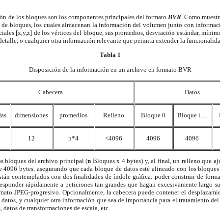
ión de los bloques son los componentes principales del formato
BVR
. Como muestr
 de bloques, los cuales almacenan la información del volumen junto con informaci
ciales [x,y,z] de los vértices del bloque, sus promedios, desviación estándar, míni
etalle, o cualquier otra información relevante que permita extender la funcionalid
Tabla 1
Disposición de la información en un archivo en formato BVR
Cabecera
Datos
as
dimensiones
promedios
Relleno
Bloque 0
Bloque i…
12
n*4
<4096
4096
4096
 bloques del archivo principal (
n
Bloques x 4 bytes) y, al final, un relleno que a
de 4096 bytes, asegurando que cada bloque de datos esté alineado con los bloques 
tán contemplados con dos finalidades de índole gráfica: poder construir de forma
responder rápidamente a peticiones tan grandes que hagan excesivamente largo s
ormato JPEG-progresivo. Opcionalmente, la cabecera puede contener el desplazam
e datos, y cualquier otra información que sea de importancia para el tratamiento de
s, datos de transformaciones de escala, etc.