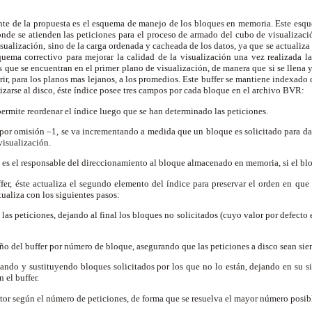
te de la propuesta es el esquema de manejo de los bloques en memoria. Este esqu
nde se atienden las peticiones para el proceso de armado del cubo de visualizaci
isualización, sino de la carga ordenada y cacheada de los datos, ya que se actualiza
ema correctivo para mejorar la calidad de la visualización una vez realizada la 
 que se encuentran en el primer plano de visualización, de manera que si se llena y
rir, para los planos mas lejanos, a los promedios. Este buffer se mantiene indexado
lizarse al disco, éste índice posee tres campos por cada bloque en el archivo BVR:
rmite reordenar el índice luego que se han determinado las peticiones.
por omisión –1, se va incrementando a medida que un bloque es solicitado para dar
visualización.
es el responsable del direccionamiento al bloque almacenado en memoria, si el bloq
ffer, éste actualiza el segundo elemento del índice para preservar el orden en que s
ctualiza con los siguientes pasos:
as peticiones, dejando al final los bloques no solicitados (cuyo valor por defecto 
ño del buffer por número de bloque, asegurando que las peticiones a disco sean si
gando y sustituyendo bloques solicitados por los que no lo están, dejando en su s
n el buffer.
ctor según el número de peticiones, de forma que se resuelva el mayor número posibl