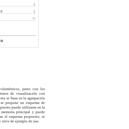
ks
nk
olumétricos, junto con los
ritmos de visualización con
esta se basa en la agrupación
, se propone un esquema de
puesto puede utilizarse en la
n memoria principal y puede
uar el esquema propuesto, se
y sirve de ejemplo de uso.