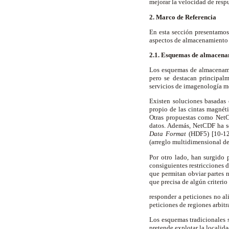
mejorar la velocidad de respu
2. Marco de Referencia
En esta sección presentamos
aspectos de almacenamiento 
2.1. Esquemas de almacen
Los esquemas de almacenami
pero se destacan principal
servicios de imagenología mé
Existen soluciones basadas 
propio de las cintas magnéti
Otras propuestas como NetC
datos. Además, NetCDF ha se
Data Format
(HDF5) [10-12]
(arreglo multidimensional de
Por otro lado, han surgido 
consiguientes restricciones 
que permitan obviar partes 
que precisa de algún criteri
responder a peticiones no al
peticiones de regiones arbitr
Los esquemas tradicionales 
pretende explotar la localid