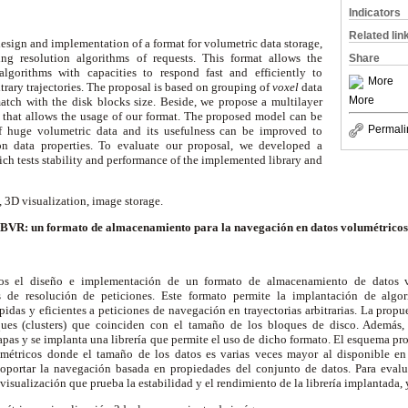
Indicators
Related lin
design and implementation of a format for volumetric data storage,
ng resolution algorithms of requests. This format allows the
Share
algorithms with capacities to respond fast and efficiently to
More
trary trajectories. The proposal is based on grouping of
voxel
data
More
match with the disk blocks size. Beside, we propose a multilayer
 that allows the usage of our format. The proposed model can be
Permali
of huge volumetric data and its usefulness can be improved to
n data properties. To evaluate our proposal, we developed a
ich tests stability and performance of the implemented library and
 3D visualization, image storage.
BVR: un formato de almacenamiento para la navegación en datos volumétricos
mos el diseño e implementación de un formato de almacenamiento de datos v
s de resolución de peticiones. Este formato permite la implantación de algo
pidas y eficientes a peticiones de navegación en trayectorias arbitrarias. La propu
ues (clusters) que coinciden con el tamaño de los bloques de disco. Además
as y se implanta una librería que permite el uso de dicho formato. El esquema pro
umétricos donde el tamaño de los datos es varias veces mayor al disponible e
soportar la navegación basada en propiedades del conjunto de datos. Para eval
visualización que prueba la estabilidad y el rendimiento de la librería implantada, 