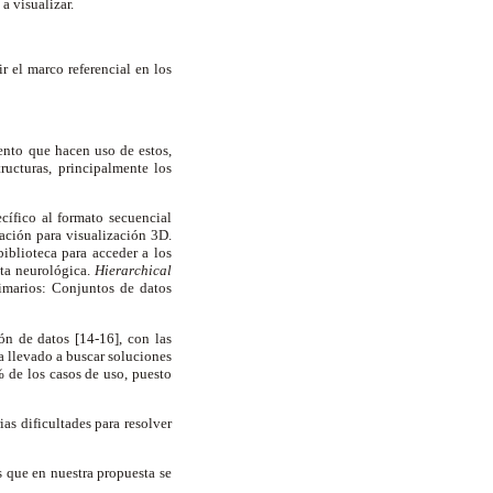
 a visualizar.
 el marco referencial en los
nto que hacen uso de estos,
ucturas, principalmente los
cífico al formato secuencial
zación para visualización 3D.
blioteca para acceder a los
ta neurológica.
Hierarchical
imarios: Conjuntos de datos
ón de datos [14-16], con las
a llevado a buscar soluciones
 de los casos de uso, puesto
as dificultades para resolver
 que en nuestra propuesta se