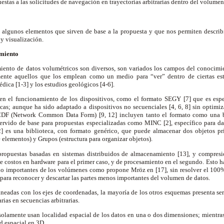
estas a las solicitudes de navegación en trayectorias arbitrarias dentro del volumen
 algunos elementos que sirven de base a la propuesta y que nos permiten describir
y visualización.
amiento
ento de datos volumétricos son diversos, son variados los campos del conocimie
mente aquellos que los emplean como un medio para “ver” dentro de ciertas estr
dica [1-3] y los estudios geológicos [4-6].
en el funcionamiento de los dispositivos, como el formato SEGY [7] que es espe
cas; aunque ha sido adaptado a dispositivos no secuenciales [4, 6, 8] sin optimi
DF (Network Common Data Form) [9, 12] incluyen tanto el formato como una bi
rvido de base para propuestas especializadas como MINC [2], específico para da
 es una biblioteca, con formato genérico, que puede almacenar dos objetos pr
 elementos) y Grupos (estructura para organizar objetos).
propuestas basadas en sistemas distribuidos de almacenamiento [13], y compresi
de costos en hardware para el primer caso, y de procesamiento en el segundo. Esto h
no importantes de los volúmenes como propone Mröz en [17], sin resolver el 100%
o para reconocer y descartar las partes menos importantes del volumen de datos.
ineadas con los ejes de coordenadas, la mayoría de los otros esquemas presenta seri
arias en secuencias arbitrarias.
solamente usan localidad espacial de los datos en una o dos dimensiones; mientras
ad espacial en 3D.