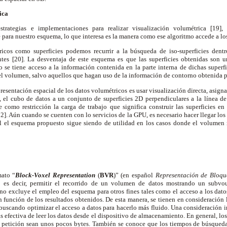
rica
trategias e implementaciones para realizar visualización volumétrica [19],
e para nuestro esquema, lo que interesa es la manera como ese algoritmo accede a l
ricos como superficies podemos recurrir a la búsqueda de iso-superficies dent
tes [20]. La desventaja de este esquema es que las superficies obtenidas son u
no se tiene acceso a la información contenida en la parte interna de dichas super
 el volumen, salvo aquellos que hagan uso de la información de contorno obtenida p
presentación espacial de los datos volumétricos es usar visualización directa, asig
, el cubo de datos a un conjunto de superficies 2D perpendiculares a la línea de
 como restricción la carga de trabajo que significa construir las superficies en
2]. Aún cuando se cuenten con lo servicios de la GPU, es necesario hacer llegar los 
l el esquema propuesto sigue siendo de utilidad en los casos donde el volume
mato “
Block-Voxel Representation
(
BVR
)” (en español
Representación de Bloqu
, es decir, permitir el recorrido de un volumen de datos mostrando un subv
o no excluye el empleo del esquema para otros fines tales como el acceso a los dato
 en función de los resultados obtenidos. De esta manera, se tienen en consideración 
buscando optimizar el acceso a datos para hacerlo más fluido. Una consideración 
s efectiva de leer los datos desde el dispositivo de almacenamiento. En general, los
a petición sean unos pocos bytes. También se conoce que los tiempos de búsqueda