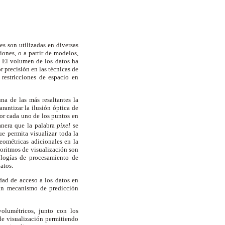
es son utilizadas en diversas
iones, o a partir de modelos,
. El volumen de los datos ha
 precisión en las técnicas de
restricciones de espacio en
na de las más resaltantes la
rantizar la ilusión óptica de
or cada uno de los puntos en
anera que la palabra
pixel
se
e permita visualizar toda la
eométricas adicionales en la
goritmos de visualización son
logías de procesamiento de
datos.
ad de acceso a los datos en
gún mecanismo de predicción
olumétricos, junto con los
de visualización permitiendo