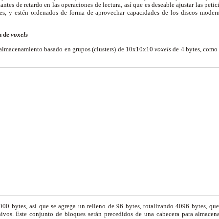
antes de retardo en las operaciones de lectura, así que es deseable ajustar las peti
tes, y estén ordenados de forma de aprovechar capacidades de los discos mod
n de
voxels
lmacenamiento basado en grupos (clusters) de 10x10x10
voxels
de 4 bytes, como 
00 bytes, así que se agrega un relleno de 96 bytes, totalizando 4096 bytes, que
hivos. Este conjunto de bloques serán precedidos de una cabecera para almacena