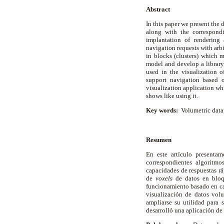
Abstract
In this paper we present the 
along with the correspondi
implantation of rendering 
navigation requests with arbi
in blocks (clusters) which 
model and develop a library
used in the visualization 
support navigation based o
visualization application wh
shows like using it.
Key words:
Volumetric data,
Resumen
En este artículo presenta
correspondientes algoritmo
capacidades de respuestas rá
de
voxels
de datos en bloq
funcionamiento basado en cap
visualización de datos vol
ampliarse su utilidad para 
desarrolló una aplicación de 