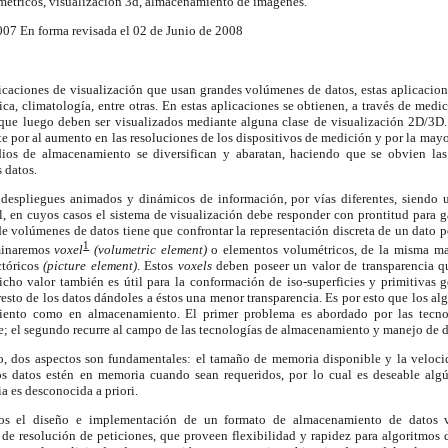
étricos, visualización 3d, almacenamiento de imágenes.
2007 En forma revisada el 02 de Junio de 2008
icaciones de visualización que usan grandes volúmenes de datos, estas aplicacion
ca, climatología, entre otras. En estas aplicaciones se obtienen, a través de medic
que luego deben ser visualizados mediante alguna clase de visualización 2D/3D
 por al aumento en las resoluciones de los dispositivos de medición y por la mayor
os de almacenamiento se diversifican y abaratan, haciendo que se obvien las 
s datos.
espliegues animados y dinámicos de información, por vías diferentes, siendo u
 en cuyos casos el sistema de visualización debe responder con prontitud para ga
 volúmenes de datos tiene que confrontar la representación discreta de un dato p
1
ominaremos
voxel
(volumetric element)
o elementos volumétricos, de la misma m
ctóricos
(picture element)
. Estos
voxels
deben poseer un valor de transparencia qu
cho valor también es útil para la conformación de iso-superficies y primitivas g
 resto de los datos dándoles a éstos una menor transparencia. Es por esto que los al
miento como en almacenamiento. El primer problema es abordado por las tecno
; el segundo recurre al campo de las tecnologías de almacenamiento y manejo de 
, dos aspectos son fundamentales: el tamaño de memoria disponible y la velocid
los datos estén en memoria cuando sean requeridos, por lo cual es deseable al
ia es desconocida a priori.
mos el diseño e implementación de un formato de almacenamiento de datos v
 de resolución de peticiones, que proveen flexibilidad y rapidez para algoritmos 