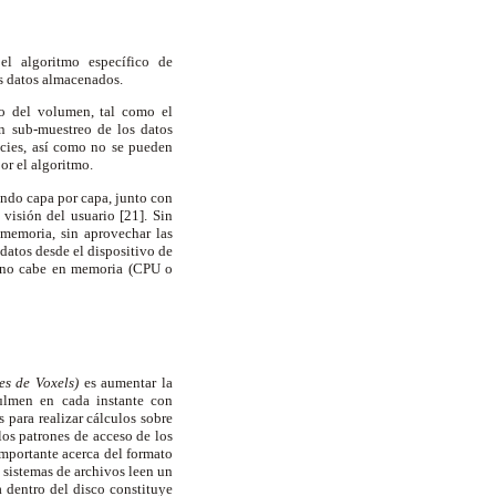
 el algoritmo específico de
os datos almacenados.
ro del volumen, tal como el
n sub-muestreo de los datos
ficies, así como no se pueden
or el algoritmo.
nando capa por capa, junto con
 visión del usuario [21]. Sin
 memoria, sin aprovechar las
datos desde el dispositivo de
n no cabe en memoria (CPU o
es de Voxels)
es aumentar la
oulmen en cada instante con
s para realizar cálculos sobre
los patrones de acceso de los
importante acerca del formato
 sistemas de archivos leen un
 dentro del disco constituye