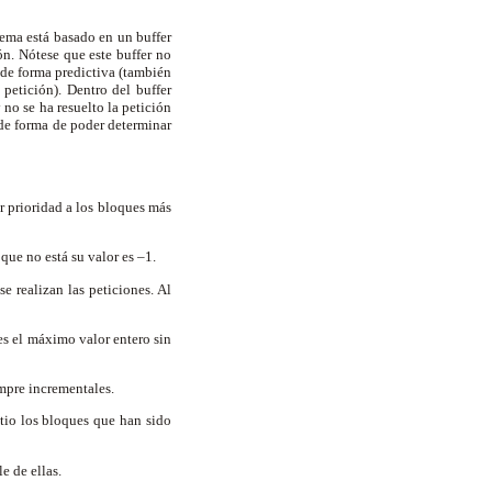
ema está basado en un buffer
ón. Nótese que este buffer no
 de forma predictiva (también
petición). Dentro del buffer
 no se ha resuelto la petición
 de forma de poder determinar
 prioridad a los bloques más
ue no está su valor es –1.
e realizan las peticiones. Al
es el máximo valor entero sin
empre incrementales.
itio los bloques que han sido
e de ellas.