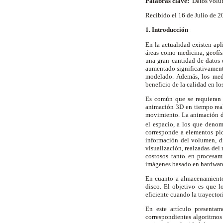
Palabras clave:
Datos volum
Recibido el 16 de Julio de 
1. Introducción
En la actualidad existen apl
áreas como medicina, geofísi
una gran cantidad de datos 
aumentado significativamente
modelado. Además, los medi
beneficio de la calidad en lo
Es común que se requieran d
animación 3D en tiempo real,
movimiento. La animación de
el espacio, a los que den
corresponde a elementos pi
información del volumen, di
visualización, realzadas del
costosos tanto en procesa
imágenes basado en hardware
En cuanto a almacenamiento
disco. El objetivo es que 
eficiente cuando la trayector
En este artículo presenta
correspondientes algoritmos