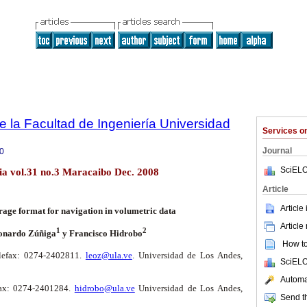
e la Facultad de Ingeniería Universidad
Services 
Journal
0
SciELO
lia vol.31 no.3 Maracaibo Dec. 2008
Article
Article
rage format for navigation in volumetric data
Article
1
2
onardo Zúñiga
y Francisco Hidrobo
How to 
elefax: 0274-2402811.
leoz@ula.ve
. Universidad de Los Andes,
SciELO
Automat
efax: 0274-2401284.
hidrobo@ula.ve
Universidad de Los Andes,
Send th