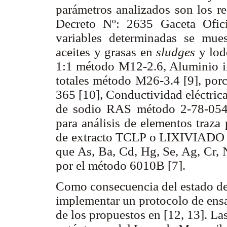
parámetros analizados son los re
Decreto Nº: 2635 Gaceta Ofic
variables determinadas se mue
aceites y grasas en
sludges
y lo
1:1 método M12-2.6, Aluminio i
totales método M26-3.4 [9], porc
365 [10], Conductividad eléctric
de sodio RAS método 2-78-054 [
para análisis de elementos traz
de extracto TCLP o LIXIVIADO s
que As, Ba, Cd, Hg, Se, Ag, Cr, N
por el método 6010B [7].
Como consecuencia del estado de 
implementar un protocolo de ensa
de los propuestos en [12, 13]. La