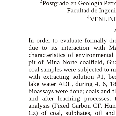
2
Postgrado en Geología Petr
Facultad de Ingeni
4
VENLIN
In order to evaluate formally th
due to its interaction with M
characteristics of environmental
pit of Mina Norte coalfield, Gu
coal samples were subjected to m
with extracting solution #1, b
lake water ADL, during 4, 6, 18,
bioassays were done; coals and f
and after leaching processes, 
analysis (Fixed Carbon CF, Hu
Cz) of coal, sulphates, oil an