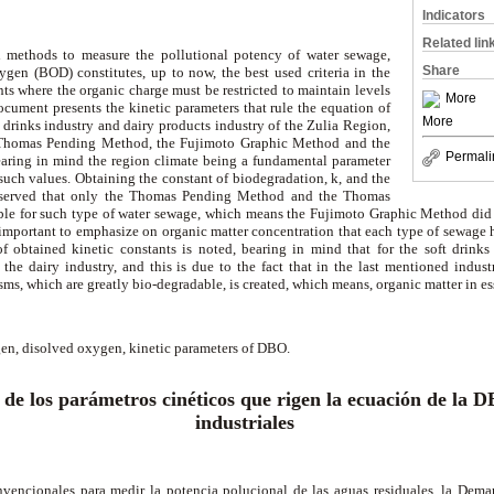
Indicators
Related lin
 methods to measure the pollutional potency of water sewage,
Share
en (BOD) constitutes, up to now, the best used criteria in the
nts where the organic charge must be restricted to maintain levels
More
cument presents the kinetic parameters that rule the equation of
More
drinks industry and dairy products industry of the Zulia Region,
 Thomas Pending Method, the Fujimoto Graphic Method and the
Permali
ring in mind the region climate being a fundamental parameter
such values. Obtaining the constant of biodegradation, k, and the
observed that only the Thomas Pending Method and the Thomas
le for such type of water sewage, which means the Fujimoto Graphic Method did no
y important to emphasize on organic matter concentration that each type of sewage 
of obtained kinetic constants is noted, bearing in mind that for the soft drinks
 the dairy industry, and this is due to the fact that in the last mentioned indus
sms, which are greatly bio-degradable, is created, which means, organic matter in e
en, disolved oxygen, kinetic parameters of DBO.
de los parámetros cinéticos que rigen la ecuación de la D
industriales
vencionales para medir la potencia polucional de las aguas residuales, la De