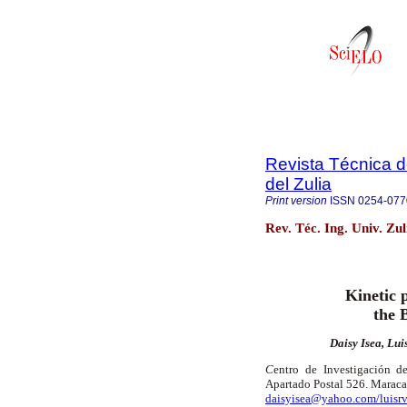
Revista Técnica d
del Zulia
Print version
ISSN
0254-077
Rev. Téc. Ing. Univ. Zu
Kinetic 
the 
Daisy Isea, Lu
C
entro de Investigación d
Apartado Postal 526. Maraca
daisyisea@yahoo.com/luisr