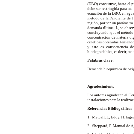
(DBO) constituye, hasta el p
debe ser restringida para ma
ecuación de la DBO, en aguas
método de la Pendiente de T
región, por ser un parámetro
demanda última, L, se observ
concluyendo, que el método d
concentración de materia org
cinéticas obtenidas, teniendo
y esto es consecuencia de
biodegradables, es decir, ma
Palabras clave:
Demanda bioquímica de oxíge
Agradecimiento
Los autores agradecen al Cen
instalaciones para la realiza
Referencias Bibliográficas
1. Metcalf, L; Eddy, H. Ingen
2. Sheppard, P. Manual de Ag