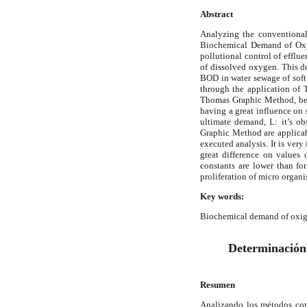
Abstract
Analyzing the conventional
Biochemical Demand of Oxyg
pollutional control of efflue
of dissolved oxygen. This do
BOD in water sewage of soft 
through the application of
Thomas Graphic Method, bea
having a great influence on 
ultimate demand, L: it’s 
Graphic Method are applicab
executed analysis. It is ver
great difference on values 
constants are lower than for
proliferation of micro organi
Key words:
Biochemical demand of oxig
Determinación 
Resumen
Analizando los métodos con