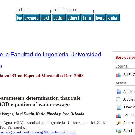
e la Facultad de Ingeniería Universidad
Services 
Journal
0
SciELO
lia vol.31 no.Especial Maracaibo Dec. 2008
Article
Article
parameters determination that rule
Article
BOD equation of water sewage
How to 
is Vargas, José Durán, Karla Pineda y José Delgado
SciELO
el Agua (CIA), Facultad de Ingeniería, Universidad del Zulia,
Automat
ibo, Venezuela.
Send th
vargasv@cantv.net/jdurang2005@hotmail.com
.