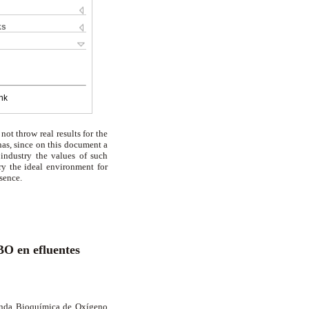
ks
nk
t throw real results for the
has, since on this document a
 industry the values of such
try the ideal environment for
ssence.
BO en efluentes
manda Bioquímica de Oxígeno