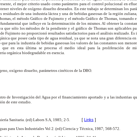
resente, el mejor criterio usado como parámetro para el control polucional en eflu
ntener niveles de oxígeno disuelto deseados. En este trabajo se determinan los pará
 residuales de una industria láctea y una de bebidas gaseosas de la región zuliana, 
homas, el método Gráfico de Fujimoto y el método Gráfico de Thomas, tomando en
 fundamental que influye en la determinación de los mismos. Al obtener la constan
a que sólo los métodos de la pendiente y el gráfico de Thomas son aplicables par
e Fujimoto no proporcionó resultados satisfactorios para el análisis realizado. Es i
ánica que posee cada tipo de agua residual, ya que se nota una gran diferencia en 
 que para la industria de bebidas gaseosas los valores de las constantes son menores
 que en esta última se procesa el medio ideal para la proliferación de m
teria orgánica biodegradable en esencia.
no, oxígeno disuelto, parámetros cinéticos de la DBO.
tro de Investigación del Agua por el financiamiento aportado y a las industrias qu
ción de este estudio.
iería Sanitaria. (ed) Labors S.A, 1985; 2-5.
[
Links
]
uas para Usos Industriales Vol 2. (ed) Ciencia y Técnica, 1987; 568-572.