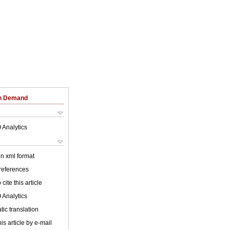
on Demand
 Analytics
 in xml format
 references
cite this article
 Analytics
ic translation
is article by e-mail