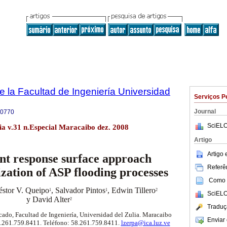
e la Facultad de Ingeniería Universidad
Serviços P
Journal
-0770
SciELO
lia v.31 n.Especial Maracaibo dez. 2008
Artigo
Artigo
ent response surface approach
Referên
ization of ASP flooding processes
Como c
éstor V. Queipo
, Salvador Pintos
, Edwin Tillero
1
1
2
SciELO
y David Alter
2
Traduç
cado, Facultad de Ingeniería, Universidad del Zulia. Maracaibo
Enviar 
8.261.759.8411. Teléfono: 58.261.759.8411.
lzerpa@ica.luz.ve