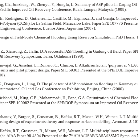
ng, Ch., Junzheng, W., Zhenyu, Y., Hongfu, L. Summary of ASP pilots in Daqing Oil
a Pacific Improved Oil Recovery Conference, Kuala Lumpur, Malaysia (1999).
, E., Rodríguez, D., Gutierrez, L., Castillo, M., Espinoza, J., and Granja, G. Improv
Polymer (OCSP) for La Salina Field, Maracaibo Lake. Paper SPE 107776 Presented
Engineering Conference, Buenos Aires, Argentina (2007).
sign of Field-Scale Chemical Flooding Using Reservoir Simulation. PhD Thesis, T
, Z., Xiansong, Z., Jialin, D. A successful ASP flooding in Gudong oil field. Paper S
il Recovery Symposium, Tulsa, Oklahoma (1998).
arvajal, G., Anselmi, L., Romero, C., Chacon, L. Alkali/surfactant /polymer at VLA 
esults and pilot project design. Paper SPE 59363 Presented at the SPE/DOE Impro
00).
G., Dongwen, L., Ling, D. The pilot test of ASP combination flooding in Karamay oi
International Oil and Gas Conference an Exhibition, Beijing, China (2000).
Delshad, M., King, C.B., Mohammadi, H., Pope, G.A. Optimization of Chemical Fl
 Paper SPE 100082 Presented at the SPE/DOE Symposium on Improved Oil Recover
abanov, V., Burgee, S., Grossman, B., Haftka, R.T., Mason, W.H., Watson, L.T. Multi
using design of experiments theory and response surface modelling. Aeronaut. J. 1
 Haftka, R.T., Grossman, B., Mason, W.H., Watson, L.T. Multidisciplinary response
ght. AIAA Paper 98-4804 Presented at the 7
AIAA/USAF/NASA/ISSMO Symp. on Mul
th