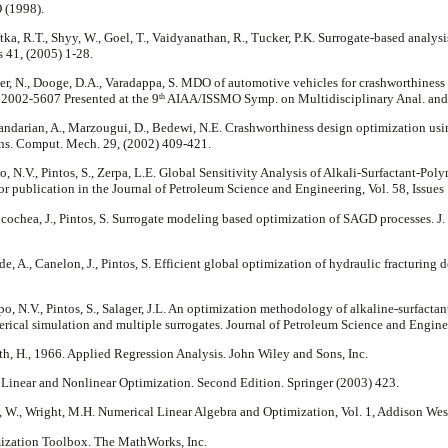
O (1998).
tka, R.T., Shyy, W., Goel, T., Vaidyanathan, R., Tucker, P.K. Surrogate-based analys
s 41, (2005) 1-28.
der, N., Dooge, D.A., Varadappa, S. MDO of automotive vehicles for crashworthiness
2002-5607 Presented at the 9
AIAA/ISSMO Symp. on Multidisciplinary Anal. and 
th
kandarian, A., Marzougui, D., Bedewi, N.E. Crashworthiness design optimization usi
ns. Comput. Mech. 29, (2002) 409-421.
po, N.V., Pintos, S., Zerpa, L.E. Global Sensitivity Analysis of Alkali-Surfactant-P
or publication in the Journal of Petroleum Science and Engineering, Vol. 58, Issues
cochea, J., Pintos, S. Surrogate modeling based optimization of SAGD processes. J. 
e, A., Canelon, J., Pintos, S. Efficient global optimization of hydraulic fracturing de
po, N.V., Pintos, S., Salager, J.L. An optimization methodology of alkaline-surfact
erical simulation and multiple surrogates. Journal of Petroleum Science and Engin
th, H., 1966. Applied Regression Analysis. John Wiley and Sons, Inc.
 Linear and Nonlinear Optimization. Second Edition. Springer (2003) 423.
y, W., Wright, M.H. Numerical Linear Algebra and Optimization, Vol. 1, Addison We
zation Toolbox. The MathWorks, Inc.