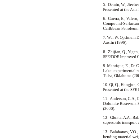
5. Demin, W., Jieche
Presented at the Asi
6. Guerra, E., Valero
Compound-Surfactant-
Caribbean Petroleum 
7. Wu, W. Optimum De
Austin (1996).
8. Zhijian, Q., Yigen
SPE/DOE Improved O
9. Manrique, E., De C
Lake: experimental r
Tulsa, Oklahoma (20
10. Qi, Q., Hongjun, 
Presented at the SPE 
11. Anderson, G.A., 
Dolomite Reservoir.
(2006).
12. Giunta, A.A., Bal
supersonic transport 
13. Balabanov, V.O.,
bending material wei