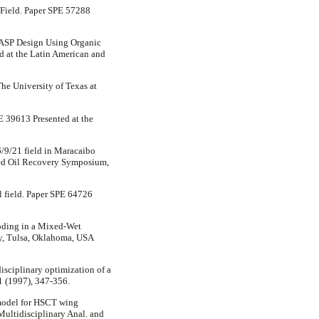
 Field. Paper SPE 57288
ed ASP Design Using Organic
 at the Latin American and
he University of Texas at
PE 39613 Presented at the
6/9/21 field in Maracaibo
ved Oil Recovery Symposium,
l field. Paper SPE 64726
ooding in a Mixed-Wet
y, Tulsa, Oklahoma, USA
disciplinary optimization of a
01 (1997), 347-356.
 model for HSCT wing
tidisciplinary Anal. and