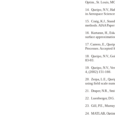
Optim., St. Louis, M
14. Queipo, N.V., Haf
in Aerospace Science
15. Craig, K.J., Stan
methods. AIAA Paper 
16. Kurtaran, H., Es
surface approximatio
17. Carrero, E., Quei
Processes. Accepted f
18. Queipo, N.V., Goi
83-93.
19. Queipo, N.V., Verd
4, (2002) 151-166.
20. Zerpa, L.E., Quei
using field scale num
21. Draper, N.R., Smi
22. Luenberger, D.G.
23. Gill, P.E., Murra
24. MATLAB, Optimi