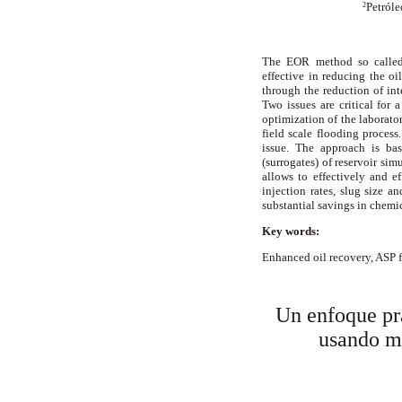
Petróle
2
The EOR method so called 
effective in reducing the oi
through the reduction of int
Two issues are critical for 
optimization of the laborator
field scale flooding process.
issue. The approach is bas
(surrogates) of reservoir sim
allows to effectively and e
injection rates, slug size a
substantial savings in chemi
Key words:
Enhanced oil recovery, ASP f
Un enfoque pr
usando mo