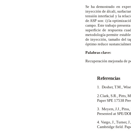
Se ha demostrado en exper
inyección de álcali, surfacta
tensión interfacial y la rela
de ASP son: i) la optimizaci
campo. Este trabajo presenta
superficie de respuesta cua
metodología permite establec
de inyección, tamaño del ta
óptimo reduce sustancialment
Palabras clave:
Recuperación mejorada de pet
Referencias
1. Dosher, T.M., Wise
2.Clark, S.R., Pitts,
Paper SPE 17538 Pre
3. Meyers, J.J., Pits
Presented at SPE/DO
4. Vargo, J., Turner, 
Cambridge field. Pap