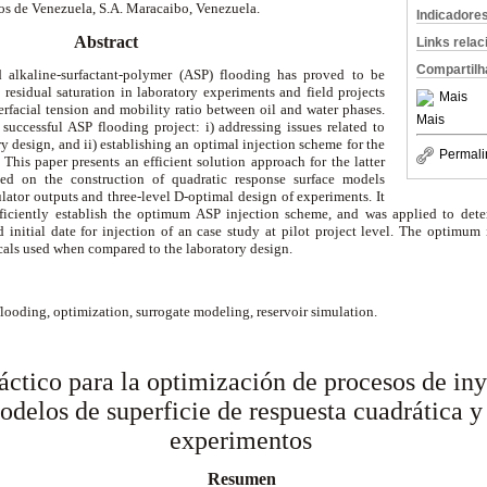
os de Venezuela, S.A. Maracaibo, Venezuela.
Indicadore
Abstract
Links rela
Compartilh
alkaline-surfactant-polymer (ASP) flooding has proved to be
l residual saturation in laboratory experiments and field projects
Mais
erfacial tension and mobility ratio between oil and water phases.
Mais
a successful ASP flooding project: i) addressing issues related to
y design, and ii) establishing an optimal injection scheme for the
Permali
 This paper presents an efficient solution approach for the latter
ed on the construction of quadratic response surface models
ulator outputs and three-level D-optimal design of experiments. It
fficiently establish the optimum ASP injection scheme, and was applied to det
nd initial date for injection of an case study at pilot project level. The optimum
cals used when compared to the laboratory design.
looding, optimization, surrogate modeling, reservoir simulation.
áctico para la optimización de procesos de in
delos de superficie de respuesta cuadrática y
experimentos
Resumen