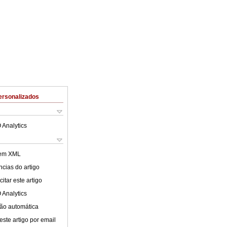
ersonalizados
 Analytics
 em XML
cias do artigo
itar este artigo
 Analytics
ão automática
este artigo por email