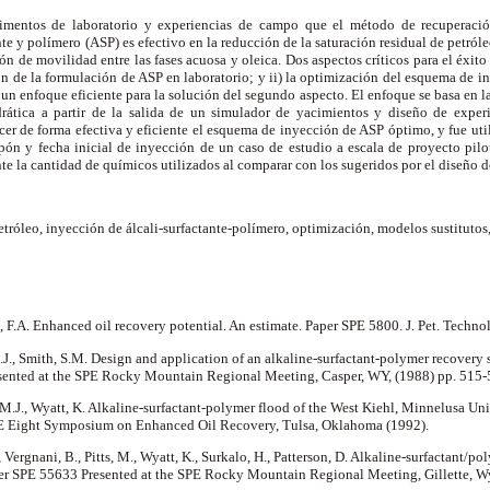
imentos de laboratorio y experiencias de campo que el método de recuperació
nte y polímero (ASP) es efectivo en la reducción de la saturación residual de petróle
ción de movilidad entre las fases acuosa y oleica. Dos aspectos críticos para el éxi
ón de la formulación de ASP en laboratorio; y ii) la optimización del esquema de iny
 un enfoque eficiente para la solución del segundo aspecto. El enfoque se basa en 
drática a partir de la salida de un simulador de yacimientos y diseño de expe
er de forma efectiva y eficiente el esquema de inyección de ASP óptimo, y fue util
pón y fecha inicial de inyección de un caso de estudio a escala de proyecto pil
e la cantidad de químicos utilizados al comparar con los sugeridos por el diseño d
róleo, inyección de álcali-surfactante-polímero, optimización, modelos sustitutos
, F.A. Enhanced oil recovery potential. An estimate. Paper SPE 5800. J. Pet. Techn
 M.J., Smith, S.M. Design and application of an alkaline-surfactant-polymer recovery 
sented at the SPE Rocky Mountain Regional Meeting, Casper, WY, (1988) pp. 515
s, M.J., Wyatt, K. Alkaline-surfactant-polymer flood of the West Kiehl, Minnelusa 
E Eight Symposium on Enhanced Oil Recovery, Tulsa, Oklahoma (1992).
J., Vergnani, B., Pitts, M., Wyatt, K., Surkalo, H., Patterson, D. Alkaline-surfactant/p
er SPE 55633 Presented at the SPE Rocky Mountain Regional Meeting, Gillette, 