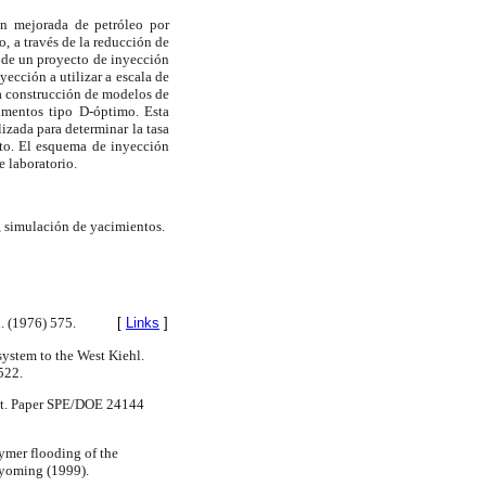
n mejorada de petróleo por
o, a través de la reducción de
to de un proyecto de inyección
ección a utilizar a escala de
la construcción de modelos de
rimentos tipo D-óptimo. Esta
izada para determinar la tasa
oto. El esquema de inyección
e laboratorio.
, simulación de yacimientos.
ol. (1976) 575.
[
Links
]
system to the West Kiehl.
-522.
Unit. Paper SPE/DOE 24144
olymer flooding of the
Wyoming (1999).