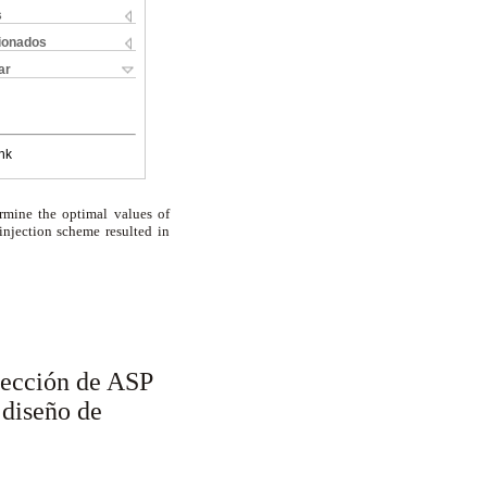
s
cionados
ar
nk
ermine the optimal values of
 injection scheme resulted in
yección de ASP
 diseño de