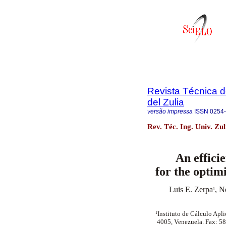
Revista Técnica d
del Zulia
versão impressa
ISSN
0254
Rev. Téc. Ing. Univ. Zu
An effici
for the optim
Luis E. Zerpa
, N
1
Instituto de Cálculo Apli
1
4005, Venezuela. Fax: 5