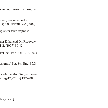
is and optimization. Progress
 using response surface
Optim., Atlanta, GA (2002).
ng successive response
olymer Enhanced Oil Recovery
 1-2, (2007) 30-42.
Pet. Sci. Eng. 35/1-2, (2002)
signs. J. Pet. Sci. Eng. 35/3-
ant-polymer flooding processes
eering 47, (2005) 197-208.
sley, (1991)