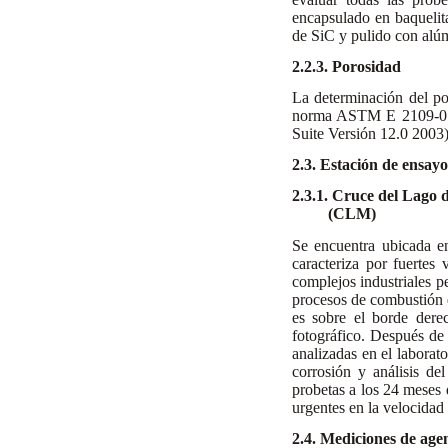
encapsulado en baqueli
de SiC y pulido con alú
2.2.3. Porosidad
La determinación del por
norma ASTM E 2109-01[7
Suite Versión 12.0 2003)
2.3. Estación de ensay
2.3.1. Cruce del Lago
(CLM)
Se encuentra ubicada e
caracteriza por fuerte
complejos industriales p
procesos de combustión de
es sobre el borde dere
fotográfico. Después de 
analizadas en el laborat
corrosión y análisis del
probetas a los 24 meses 
urgentes en la velocidad
2.4. Mediciones de age