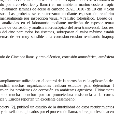
ado por arco eléctrico y llama) en un ambiente marino-costero tropi
 se evaluaron láminas de acero al carbono (SAE 1010) de 10 cm × 5cm
esos. Las probetas se caracterizaron mediante espesor de recubrimi
mensualmente por inspección visual y registro fotográfico. Luego de
 y analizadas en el laboratorio mediante medición de espesor reman
tos de corrosión y análisis microscópico del área transversal. Los re
n del cinc para todos los sistemas, sobrepasan el valor máximo estab
más de ser muy sensible a la corrosión-erosión resultando inapro
do de Cinc por llama y arco eléctrico, corrosión atmosférica, atmósfera
ampliamente utilizada en el control de la corrosión es la aplicación de
ndial, muchas organizaciones realizan estudios para determinar l
trolen los problemas de corrosión en ambientes agresivos. Últimamente
ibido mucha atención por su prometedora resistencia a la corros
ica y Europa reportan un excelente desempeño:
ety [2], publicó un estudio de la durabilidad de estos recubrimiento
 y sin sellador, aplicados por el proceso de llama, sobre paneles de ace