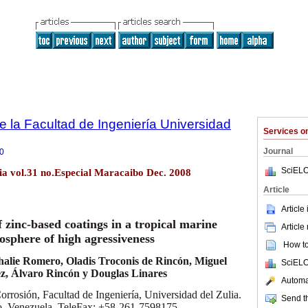
e la Facultad de Ingeniería Universidad
Services 
Journal
0
SciELO
lia vol.31 no.Especial Maracaibo Dec. 2008
Article
Article
 zinc-based coatings in a tropical marine
Article
osphere of high agressiveness
How to 
halie Romero, Oladis Troconis de Rincón, Miguel
SciELO
z, Álvaro Rincón y Douglas Linares
Automat
orrosión, Facultad de Ingeniería, Universidad del Zulia.
Send th
, Venezuela. TeleFax: +58-261-7598175.