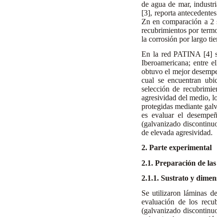
de agua de mar, industri
[3], reporta antecedente
Zn en comparación a 2 
recubrimientos por termo
la corrosión por largo t
En la red PATINA [4] s
Iberoamericana; entre e
obtuvo el mejor desempe
cual se encuentran ubi
selección de recubrimie
agresividad del medio, lo
protegidas mediante galva
es evaluar el desempeñ
(galvanizado discontinuo
de elevada agresividad.
2. Parte experimental
2.1. Preparación de la
2.1.1. Sustrato y dime
Se utilizaron láminas 
evaluación de los recu
(galvanizado discontinuo