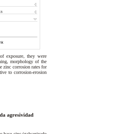
ks
nk
 of exposure, they were
ning, morphology of the
e zinc corrosion rates for
ive to corrosion-erosion
ada agresividad
nto base cinc (galvanizado