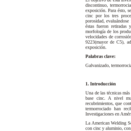
discontinuo, termorroci
exposición. Para ésto,
cinc por los tres proc
porosidad, evaluándose 
éstas fueron retiradas
morfología de los produc
velocidades de corrosió
9223(mayor de C5), ade
exposición.
Palabras clave:
Galvanizado, termorrocia
1. Introducción
Una de las técnicas más 
base cinc. A nivel mu
recubrimientos, que con
termorrociado han rec
Investigaciones en Amér
La American Welding Soci
con cinc y aluminio, con