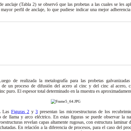
 de anclaje (Tabla 2) se observó que las probetas a las cuales se les a
n mayor perfil de anclaje, lo que pudiese indicar una mejor adherencia
uego de realizada la metalografía para las probetas galvanizadas
a de un proceso de difusión del acero al cinc y del cinc al acero, co
cinc puro. El espesor total determinado en la muestra es aproximadame
.
Las
Figuras 2
y
3
presentan las microestructuras de los recubrimi
o de llama y arco eléctrico. En estas figuras se puede observar la na
oestructuras revelan capas altamente rugosas, con estructura laminar 
achatadas. En relación a la diferencia de procesos, para el caso del pro