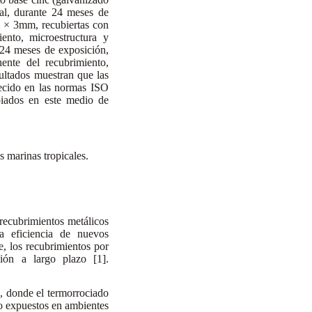
cal, durante 24 meses de
 × 3mm, recubiertas con
ento, microestructura y
 24 meses de exposición,
ente del recubrimiento,
sultados muestran que las
lecido en las normas ISO
piados en este medio de
s marinas tropicales.
 recubrimientos metálicos
a eficiencia de nuevos
, los recubrimientos por
ión a largo plazo [1].
s, donde el termorrociado
ro expuestos en ambientes