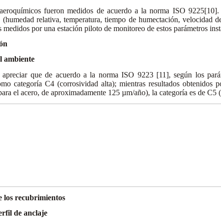
 aeroquímicos fueron medidos de acuerdo a la norma ISO 9225[10]. 
 (humedad relativa, temperatura, tiempo de humectación, velocidad de
s medidos por una estación piloto de monitoreo de estos parámetros inst
ión
el ambiente
 apreciar que de acuerdo a la norma ISO 9223 [11], según los parám
omo categoría C4 (corrosividad alta); mientras resultados obtenidos p
para el acero, de aproximadamente 125 µm/año), la categoría es de C5 
e los recubrimientos
erfil de anclaje