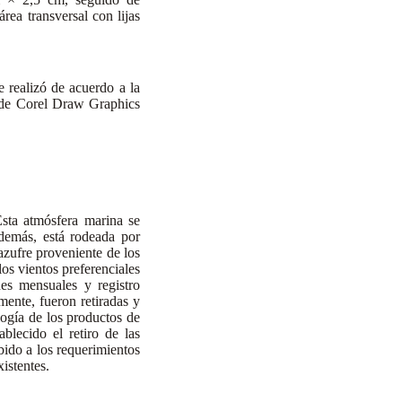
a transversal con lijas
e realizó de acuerdo a la
 de Corel Draw Graphics
sta atmósfera marina se
demás, está rodeada por
azufre proveniente de los
los vientos preferenciales
es mensuales y registro
mente, fueron retiradas y
logía de los productos de
ablecido el retiro de las
bido a los requerimientos
xistentes.