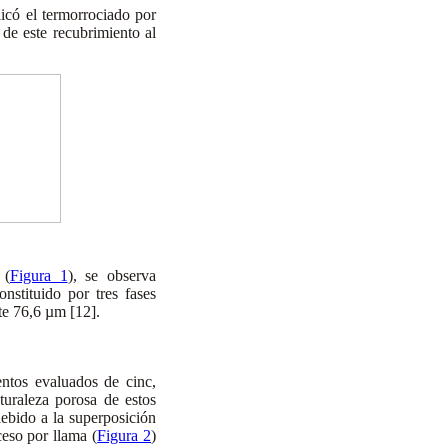
plicó el termorrociado por
 de este recubrimiento al
 (
Figura 1
), se observa
nstituido por tres fases
nte 76,6 µm [12].
entos evaluados de cinc,
turaleza porosa de estos
debido a la superposición
ceso por llama (
Figura 2
)