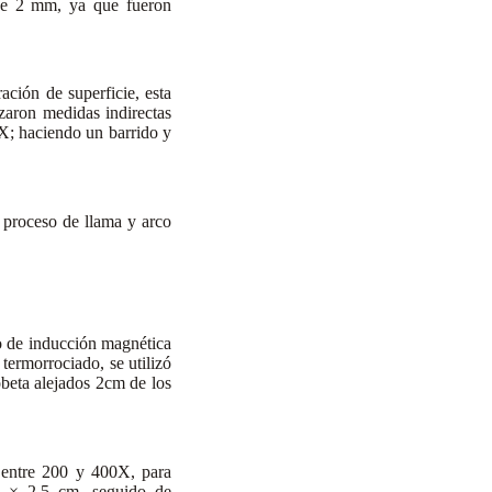
 de 2 mm, ya que fueron
ación de superficie, esta
izaron medidas indirectas
 X; haciendo un barrido y
l proceso de llama y arco
o de inducción magnética
termorrociado, se utilizó
obeta alejados 2cm de los
 entre 200 y 400X, para
cm × 2,5 cm, seguido de