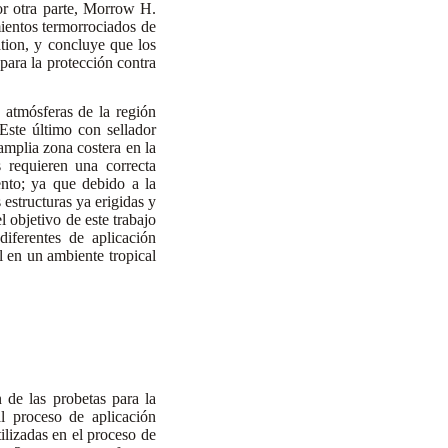
Por otra parte, Morrow H.
mientos termorrociados de
ion, y concluye que los
para la protección contra
atmósferas de la región
Este último con sellador
mplia zona costera en la
 requieren una correcta
ento; ya que debido a la
 estructuras ya erigidas y
l objetivo de este trabajo
iferentes de aplicación
l en un ambiente tropical
de las probetas para la
l proceso de aplicación
ilizadas en el proceso de