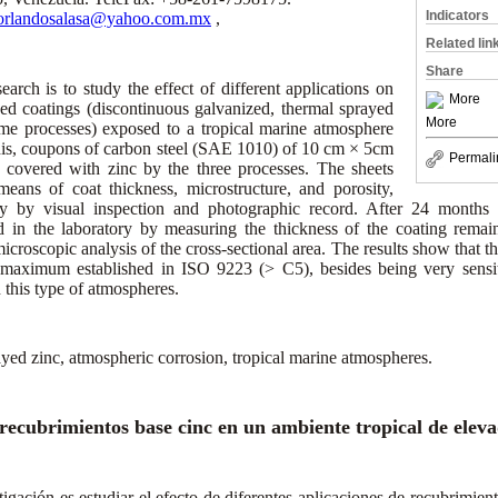
Indicators
orlandosalasa@yahoo.com.mx
,
Related lin
Share
earch is to study the effect of different applications on
More
sed coatings (discontinuous galvanized, thermal sprayed
More
lame processes) exposed to a tropical marine atmosphere
his, coupons of carbon steel (SAE 1010) of 10 cm × 5cm
Permali
covered with zinc by the three processes. The sheets
eans of coat thickness, microstructure, and porosity,
y by visual inspection and photographic record. After 24 months
 in the laboratory by measuring the thickness of the coating remai
croscopic analysis of the cross-sectional area. The results show that th
 maximum established in ISO 9223 (> C5), besides being very sensit
n this type of atmospheres.
yed zinc, atmospheric corrosion, tropical marine atmospheres.
ecubrimientos base cinc en un ambiente tropical de elev
tigación es estudiar el efecto de diferentes aplicaciones de recubrimie