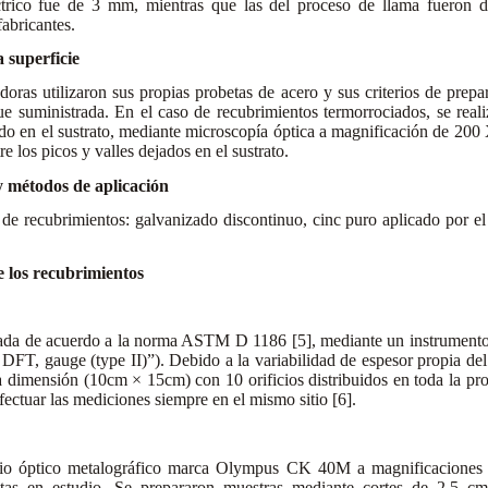
ctrico fue de 3 mm, mientras que las del proceso de llama fueron
fabricantes.
a superficie
doras utilizaron sus propias probetas de acero y sus criterios de prepar
e suministrada. En el caso de recubrimientos termorrociados, se real
jado en el sustrato, mediante microscopía óptica a magnificación de 200
re los picos y valles dejados en el sustrato.
y métodos de aplicación
de recubrimientos: galvanizado discontinuo, cinc puro aplicado por e
e los recubrimientos
zada de acuerdo a la norma ASTM D 1186 [5], mediante un instrument
 DFT, gauge (type II)”). Debido a la variabilidad de espesor propia del 
a dimensión (10cm × 15cm) con 10 orificios distribuidos en toda la pr
efectuar las mediciones siempre en el mismo sitio [6].
pio óptico metalográfico marca Olympus CK 40M a magnificaciones
etas en estudio. Se prepararon muestras mediante cortes de 2,5 