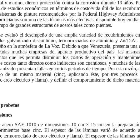
al y marino, dieron protección contra la corrosión durante 19 años. 
s de estudios económicos en términos de costo/vida útil de los recubri
sistemas de pintura recomendados por la Federal Highway Administrat
rrociados son una de las técnicas más efectivas; disponible hoy en día 
iempo de grandes estructuras de aceros tales como puentes.
e evaluó el desempeño de una amplia variedad de recubrimientos en 
llos galvanizado discontinuo, termorrociados de aluminio y Zn/15Al. 
ño en la atmósfera de La Voz. Debido a que Venezuela, presenta una a
cadas muchas empresas del aparato productivo del país, las mismas
ntos que les permita disminuir los costos de operación y mantenimi
s costos tanto directos como indirectos son cuantiosos, y muchas de las
nizado presentan fallas en cortos periodos de tiempo. Por esta razón, e
o de un mismo material (cinc), aplicando éste, por tres procesos d
, arco eléctrico y llama), y definir el comportamiento de dicho materia
s probetas
nsiones
de acero SAE 1010 de dimensiones 10 cm × 15 cm en la preparación 
brimientos base cinc. El espesor de las láminas varió de acuerdo a
, termorrociado de arco eléctrico y llama). El espesor de las láminas ut