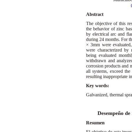
Abstract
The objective of this res
the behavior of zinc ba
by electrical arc and f
during 24 months. For t
× 3mm were evaluated, 
were characterized by m
being evaluated monthl
withdrawn and analyzed
corrosion products and mi
all systems, exceed the
resulting inappropriate i
Key words:
Galvanized, thermal spra
Desempeño de r
Resumen
El objetivo de esta inves