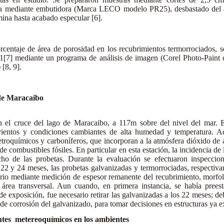
ta mediante embutidora (Marca LECO modelo PR25), desbastado del áre
mina hasta acabado especular [6].
centaje de área de porosidad en los recubrimientos termorrociados, s
] mediante un programa de análisis de imagen (Corel Photo-Paint
 [8, 9].
o
 de Maracaibo
n el cruce del lago de Maracaibo, a 117m sobre del nivel del mar. E
s vientos y condiciones cambiantes de alta humedad y temperatura. A
etroquímicos y carboníferos, que incorporan a la atmósfera dióxido de 
 combustibles fósiles. En particular en esta estación, la incidencia de 
cho de las probetas. Durante la evaluación se efectuaron inspeccion
22 y 24 meses, las probetas galvanizadas y termorrociadas, respectiva
orio mediante medición de espesor remanente del recubrimiento, morfo
 área transversal. Aun cuando, en primera instancia, se había preest
de exposición, fue necesario retirar las galvanizadas a los 22 meses; de
 de corrosión del galvanizado, para tomar decisiones en estructuras ya e
ntes metereoquímicos en los ambientes