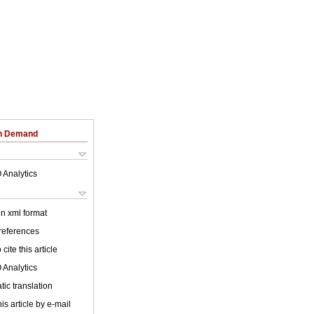
on Demand
 Analytics
 in xml format
 references
cite this article
 Analytics
ic translation
is article by e-mail