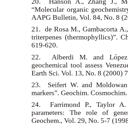
20. Hanson A., Zhang J., M
“Molecular organic geochemistr
AAPG Bulletin, Vol. 84, No. 8 
21. de Rosa M., Gambacorta A., 
triterpenes (thermophyllics)”.
619-620.
22. Alberdi M. and López 
geochemical tool assess Venezu
Earth Sci. Vol. 13, No. 8 (2000)
23. Seifert W. and Moldowan J
markers”. Geochim. Cosmochim. 
24. Farrimond P., Taylor A. 
parameters: The role of gene
Geochem., Vol. 29, No. 5-7 (199