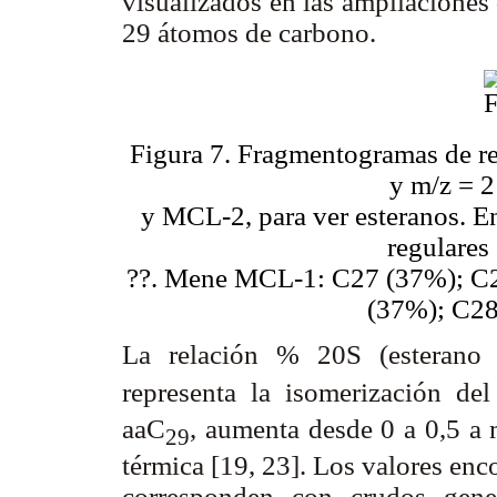
visualizados en las ampliaciones 
29 átomos de carbono.
Figura 7. Fragmentogramas de re
y m/z = 
y MCL-2, para ver esteranos. En
regulares
??. Mene MCL-1: C27 (37%); C
(37%); C28
La relación % 20S (esterano
representa la isomerización de
aaC
, aumenta desde 0 a 0,5 a
29
térmica [19, 23]. Los valores e
corresponden con crudos gene