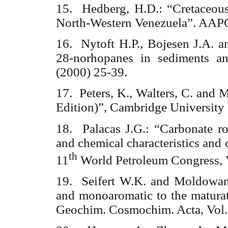
15. Hedberg, H.D.: “Cretaceous
North-Western Venezuela”. AAPG 
16. Nytoft H.P., Bojesen J.A. 
28-norhopanes in sediments a
(2000) 25-39.
17. Peters, K., Walters, C. and
Edition)”, Cambridge University
18. Palacas J.G.: “Carbonate ro
and chemical characteristics and 
th
11
World Petroleum Congress, 
19. Seifert W.K. and Moldowan J
and monoaromatic to the maturati
Geochim. Cosmochim. Acta, Vol. 