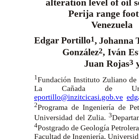
alteration level of oil 
Perija range footh
Venezuela
1
Edgar Portillo
,
Johanna T
2
González
, Iván Es
3
Juan Rojas
y
1
Fundación Instituto Zuliano de
La Cañada de Urdane
eportillo@inzitcicasi.gob.ve
edg
2
Programa de Ingeniería de Pet
3
Universidad del Zulia.
Departa
4
Postgrado de Geología Petrolera
Facultad de Ingeniería, Universi