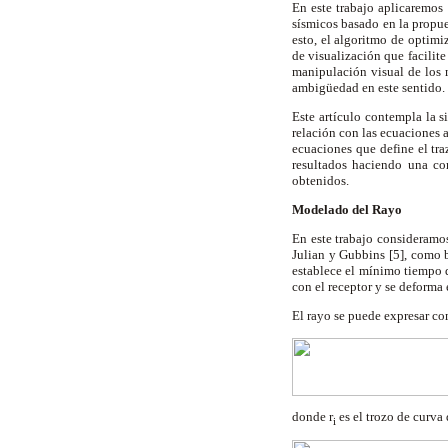
En este trabajo aplicaremos
sísmicos basado en la propue
esto, el algoritmo de optimi
de visualización que facilit
manipulación visual de los 
ambigüedad en este sentido.
Este artículo contempla la s
relación con las ecuaciones a
ecuaciones que define el tr
resultados haciendo una co
obtenidos.
Modelado del Rayo
En este trabajo consideramo
Julian y Gubbins [5], como b
establece el mínimo tiempo d
con el receptor y se deforma 
El rayo se puede expresar c
donde r
es el trozo de curva
i