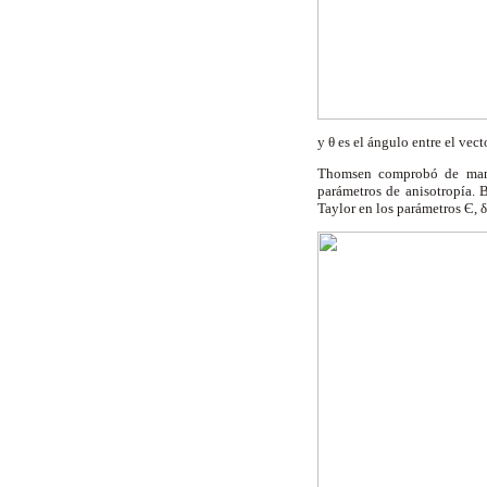
y θ es el ángulo entre el vec
Thomsen comprobó de maner
parámetros de anisotropía. 
Taylor en los parámetros Є, 