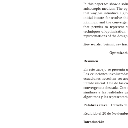
In this paper we show a solu
anisotropic medium. The equa
that way, we introduce a glo
initial iterate for resolve 
minimum and the convergenc
that permits to represent 
techniques of optimization, 
representations of the desig
Key words:
Seismic ray tra
Optimizació
Resumen
En este trabajo se presenta
Las ecuaciones involucradas
ecuaciones necesitan ser as
iterado inicial. Una de las 
convergencia deseada. Otra c
similares a las realidades 
algoritmos y las representac
Palabras clave:
Trazado de 
Recibido el 20 de Noviembre
Introducción