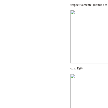
respectivamente, (donde
r e
con:
D(θ)