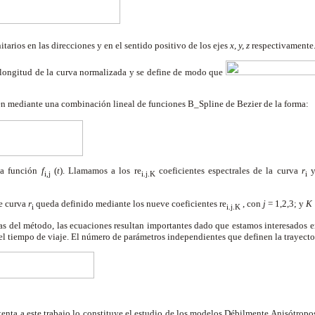
nitarios en las direcciones y en el sentido positivo de los ejes
x, y, z
respectivamente
a longitud de la curva normalizada y se define de modo que
nen mediante una combinación lineal de funciones B_Spline de Bezier de la forma:
la función
f
(
t
). Llamamos a los re
coeficientes espectrales de la curva
r
y
i,j
i.j.K
i
e curva
r
queda definido mediante los nueve coeficientes re
, con
j
= 1,2,3; y
K
i
i.j.K
icas del método, las ecuaciones resultan importantes dado que estamos interesados en
el tiempo de viaje. El número de parámetros independientes que definen la trayector
a
stenta a este trabajo lo constituye el estudio de los modelos Débilmente Anisótrop