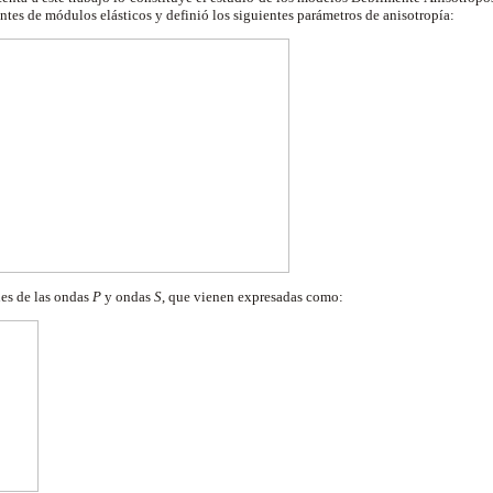
ientes de módulos elásticos y definió los siguientes parámetros de anisotropía:
nes de las ondas
P
y ondas
S
, que vienen expresadas como: