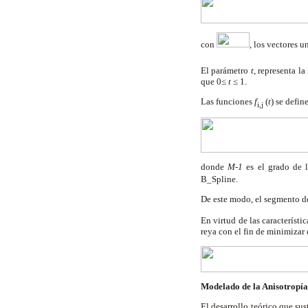
con
, los vectores u
El parámetro
t
, representa l
que 0≤
t
≤ 1.
Las funciones
f
(
t
) se defi
i,j
donde
M-1
es el grado de 
B_Spline.
De este modo, el segmento d
En virtud de las característ
reya con el fin de minimizar 
Modelado de la Anisotropí
El desarrollo teórico que su