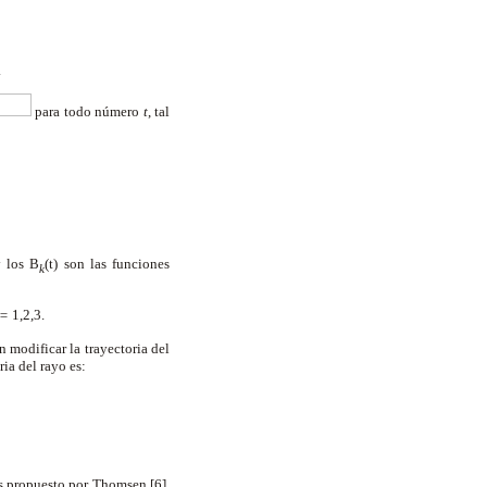
.
para todo número
t
, tal
 los B
(t) son las funciones
k
 =
1,2,3.
 modificar la trayectoria del
ia del rayo es:
os propuesto por Thomsen [6],