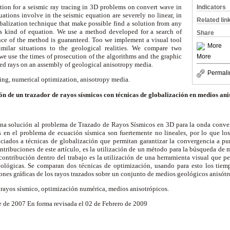
tion for a seismic ray tracing in 3D problems on convert wave in
Indicators
tions involve in the seismic equation are severely no linear, in
Related lin
balization technique that make possible find a solution from any
this kind of equation. We use a method developed for a search of
Share
e of the method is guaranteed. Too we implement a visual tool
More
similar situations to the geological realities. We compare two
we use the times of prosecution of the algorithms and the graphic
More
ned rays on an assembly of geological anisotropy media.
Permali
cing, numerical optimization, anisotropy media.
n de un trazador de rayos sísmicos con técnicas de globalización en medios an
 una solución al problema de Trazado de Rayos Sísmicos en 3D para la onda conver
 en el problema de ecuación sísmica son fuertemente no lineales, por lo que los
ociados a técnicas de globalización que permitan garantizar la convergencia a pun
contribuciones de este artículo, es la utilización de un método para la búsqueda de 
ontribución dentro del trabajo es la utilización de una herramienta visual que pe
geológicas. Se comparan dos técnicas de optimización, usando para esto los tie
iones gráficas de los rayos trazados sobre un conjunto de medios geológicos anisót
rayos sísmico, optimización numérica, medios anisotrópicos.
 de 2007 En forma revisada el 02 de Febrero de 2009