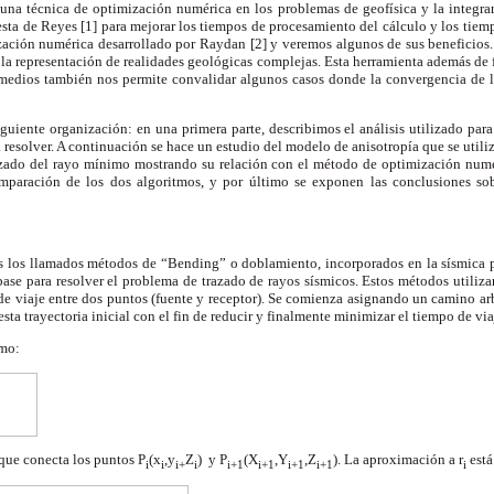
 una técnica de optimización numérica en los problemas de geofísica y la integra
sta de Reyes [1] para mejorar los tiempos de procesamiento del cálculo y los tie
zación numérica desarrollado por Raydan [2] y veremos algunos de sus beneficios.
e la representación de realidades geológicas complejas. Esta herramienta además de f
medios también nos permite convalidar algunos casos donde la convergencia de l
iguiente organización: en una primera parte, describimos el análisis utilizado par
 resolver. A continuación se hace un estudio del modelo de anisotropía que se utiliz
azado del rayo mínimo mostrando su relación con el método de optimización numé
mparación de los dos algoritmos, y por último se exponen las conclusiones sob
s los llamados métodos de “Bending” o doblamiento, incorporados en la sísmica 
ase para resolver el problema de trazado de rayos sísmicos. Estos métodos utiliza
e viaje entre dos puntos (fuente y receptor). Se comienza asignando un camino arb
esta trayectoria inicial con el fin de reducir y finalmente minimizar el tiempo de via
omo:
 que conecta los puntos P
(x
,y
Z
) y P
(X
,Y
,Z
). La aproximación a r
está
i
i
i+
i
i+1
i+1
i+1
i+1
i