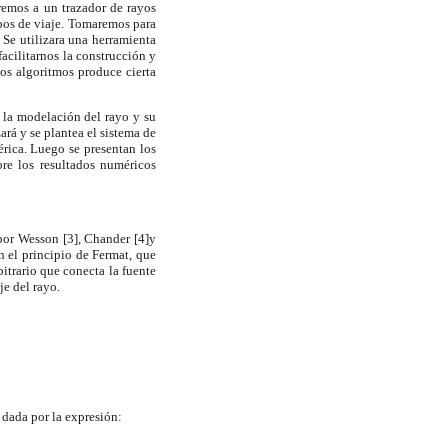
remos a un trazador de rayos
mpos de viaje. Tomaremos para
 Se utilizara una herramienta
acilitarnos la construcción y
os algoritmos produce cierta
a la modelación del rayo y su
ará y se plantea el sistema de
rica. Luego se presentan los
re los resultados numéricos
por Wesson [3], Chander [4]y
n el principio de Fermat, que
itrario que conecta la fuente
je del rayo.
 dada por la expresión: