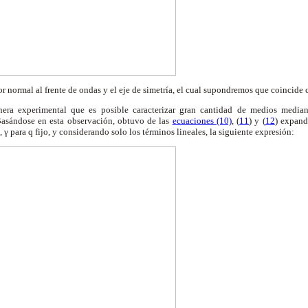
tor normal al frente de ondas y el eje de simetría, el cual supondremos que coincide 
a experimental que es posible caracterizar gran cantidad de medios median
Basándose en esta observación, obtuvo de las
ecuaciones (10)
, (
11
) y (
12
) expand
δ,
γ
para q fijo, y considerando solo los términos lineales, la siguiente expresión: