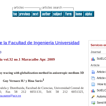
e la Facultad de Ingeniería Universidad
Services 
Journal
0
SciELO
lia vol.32 no.1 Maracaibo Apr. 2009
Article
Article
ray tracing with globalization method in anisotropic medium 3D
Article
1
Guy Vernaez H.¹ y Rina Surós
How to 
lela y Distribuida, Facultad de Ciencias, Universidad Central de
SciELO
040, Fax 58 212 6051131, Telf. 58 212 6051325,
ina.suros@ucv.ve
Automat
Send th