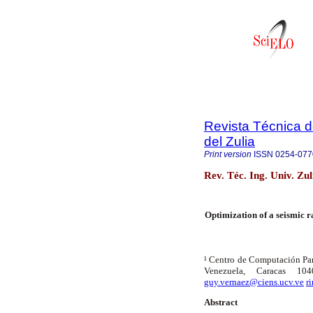
Revista Técnica d
del Zulia
Print version
ISSN
0254-077
Rev. Téc. Ing. Univ. Zu
Optimization of a seismic 
¹ Centro de Computación Para
Venezuela, Caracas 1
guy.vernaez@ciens.ucv.ve
r
Abstract