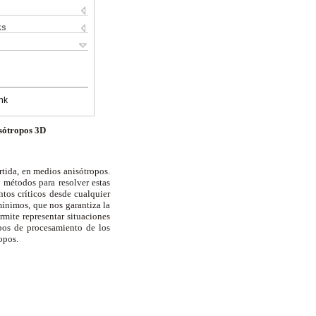
ks
nk
isótropos 3D
tida, en medios anisótropos.
 métodos para resolver estas
tos críticos desde cualquier
mínimos, que nos garantiza la
rmite representar situaciones
mpos de procesamiento de los
ropos.