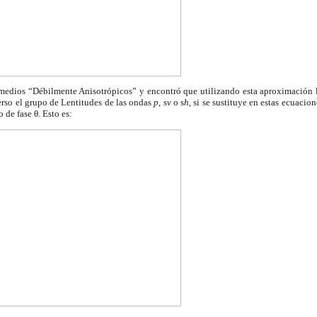
dios “Débilmente Anisotrópicos” y encontró que utilizando esta aproximación l
rso el grupo de Lentitudes de las ondas
p
, s
v
o s
h
, si se sustituye en estas ecuaci
de fase θ. Esto es: