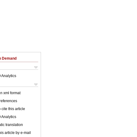
on Demand
 Analytics
 in xml format
 references
cite this article
 Analytics
ic translation
is article by e-mail