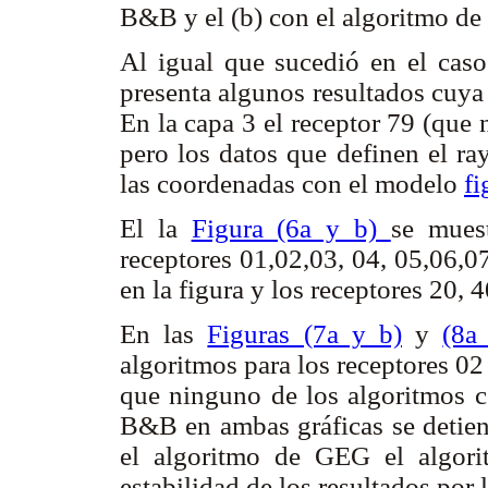
B&B y el (b) con el algoritmo d
Al igual que sucedió en el cas
presenta algunos resultados cuya
En la capa 3 el receptor 79 (que
pero los datos que definen el ra
las coordenadas con el modelo
fi
El la
Figura (6a y b)
se muest
receptores 01,02,03, 04, 05,06,0
en la figura y los receptores 20,
En las
Figuras (7a y b)
y
(8a
algoritmos para los receptores 02 
que ninguno de los algoritmos c
B&B en ambas gráficas se detien
el algoritmo de GEG el algori
estabilidad de los resultados por