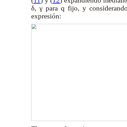
(
11
) y (
12
) expandiendo mediante
δ,
γ
para q fijo, y considerando 
expresión: