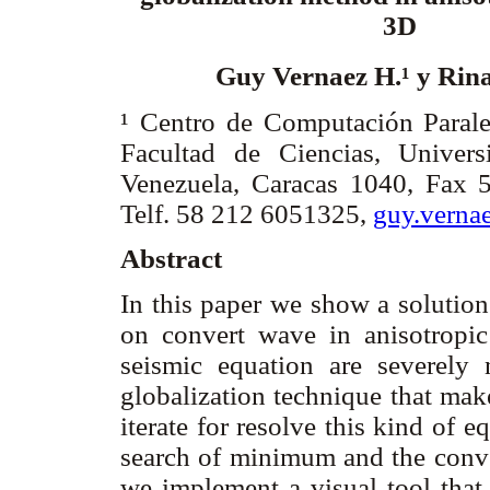
3D
Guy Vernaez H.¹ y Rin
¹ Centro de Computación Paralel
Facultad de Ciencias, Univers
Venezuela, Caracas 1040, Fax 
Telf. 58 212 6051325,
guy.verna
Abstract
In this paper we show a solution
on convert wave in anisotropi
seismic equation are severely 
globalization technique that make
iterate for resolve this kind of
search of minimum and the conve
we implement a visual tool that 