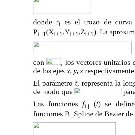
donde r
es el trozo de curva
i
P
(X
,Y
,Z
). La aproxim
i+1
i+1
i+1
i+1
con
, los vectores unitarios 
de los ejes
x, y, z
respectivamente
El parámetro
t
, representa la lo
de modo que
par
Las funciones
f
(
t
) se defin
i,j
funciones B_Spline de Bezier de 