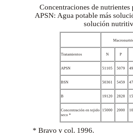
Concentraciones de nutrientes 
APSN: Agua potable más solución
solución nutriti
Macronurtri
Tratamientos
N
P
APSN
51105
5079
4
BSN
50361
5459
4
B
19120
2828
1
Concentración en tejido
15000
2000
1
seco *
* Bravo y col. 1996.