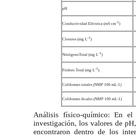
pH
-1
Conductividad Eléctrica (mS·cm
)
-1
Cloruros (mg·L
)
-1
NitrógenoTotal (mg·L
)
-1
Fósforo Total (mg·L
)
Coliformes totales (NMP·100 mL-1)
Coliformes fecales (NMP·100 mL-1)
Análisis físico-químico: En el 
investigación, los valores de pH
encontraron dentro de los inter