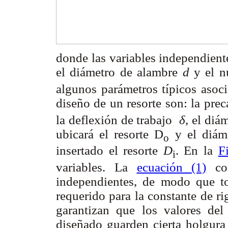
donde las variables independient
el diámetro de alambre
d
y el n
algunos parámetros típicos asoci
diseño de un resorte son: la prec
la deflexión de trabajo
δ
, el diá
ubicará el resorte D
y el diáme
o
insertado el resorte
D
. En la
F
i
variables. La
ecuación (1)
con
independientes, de modo que to
requerido para la constante de ri
garantizan que los valores del 
diseñado guarden cierta holgura 