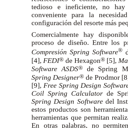
tedioso e ineficiente, no ha
conveniente para la necesida
configuración del resorte más peq
Comercialmente hay disponibl
proceso de diseño. Entre los 
®
Compresión Spring Software
d
®
®
[4],
FEDI
de Hexagon
[5],
Ma
®
Software ASDS
de Spring Ma
®
Spring Designer
de Prodmor [8
[9],
Free Spring Design Softwar
Coil Spring Calculator
de Spri
Spring Design Software
del Inst
estos productos son herramientas
herramientas que permitan realiz
En otras palabras, no permite