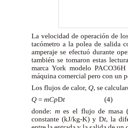
La velocidad de operación de los
tacómetro a la polea de salida c
amperaje se efectuó durante ope
también se tomaron estas lectu
marca York modelo PACO36H c
máquina comercial pero con un p
Los flujos de calor,
Q
, se calcula
Q
=
mCp
D
t
(4)
donde:
m
es el flujo de masa 
constante (kJ/kg-K) y
D
t
, la di
entre la entrada y la salida de un 