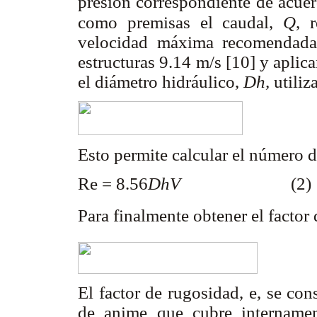
presión correspondiente de acuer
como premisas el caudal,
Q
, 
velocidad máxima recomendad
estructuras 9.14 m/s [10] y aplic
el diámetro hidráulico,
Dh,
utiliz
Esto permite calcular el número d
Re = 8.56
DhV
(2)
Para finalmente obtener el factor 
El factor de rugosidad,
e
, se con
de anime que cubre internamen