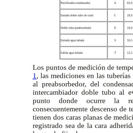
Rectificador-condensador
A
63,
Entrada doble tubo de cond
C
29,
Doble tubo-preabsorbedor
E
16,
Entrada agua helada
S
16,
Salida agua helada
T
12,
Los puntos de medición de tempe
1
, las mediciones en las tuberías
al preabsorbedor, del condensa
intercambiador doble tubo al e
punto donde ocurre la res
consecuentemente descenso de te
tienen dos caras planas de medici
registrado sea de la cara adherid