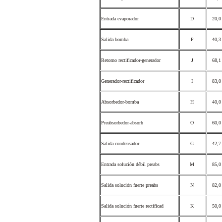
Entrada evaporador
D
20,
Salida bomba
P
40,
Retorno rectificador-generador
J
68,
Generador-rectificador
I
83,
Absorbedor-bomba
H
40,
Preabsorbedor-absorb
O
60,
Salida condensador
G
42,
Entrada solución débil preabs
M
85,
Salida solución fuerte preabs
N
82,
Salida solución fuerte rectificad
K
50,