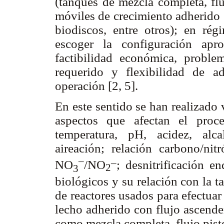
(tanques de mezcla completa, flu
móviles de crecimiento adherido (
biodiscos, entre otros); en ré
escoger la configuración apr
factibilidad económica, proble
requerido y flexibilidad de a
operación [2, 5].
En este sentido se han realizado 
aspectos que afectan el proce
temperatura, pH, acidez, alc
aireación; relación carbono/nit
–
–
NO
/NO
; desnitrificación e
2
3
biológicos y su relación con la ta
de reactores usados para efectuar
lecho adherido con flujo ascende
como mezcla completa, flujo pistó