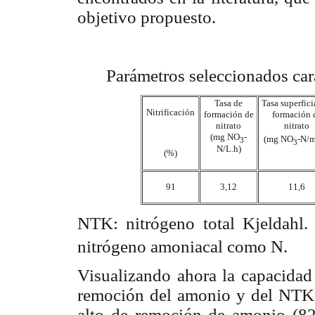
objetivo propuesto.
Parámetros seleccionados ca
Tasa de
Tasa superfici
Nitrificación
formación de
formación 
nitrato
nitrato
(mg NO
-
(mg NO
-N/
3
3
N/L.h)
(%)
91
3,12
11,6
NTK: nitrógeno total Kjelda
nitrógeno amoniacal como N.
Visualizando ahora la capacidad 
remoción del amonio y del NTK 
alto de remoción de amonio (82