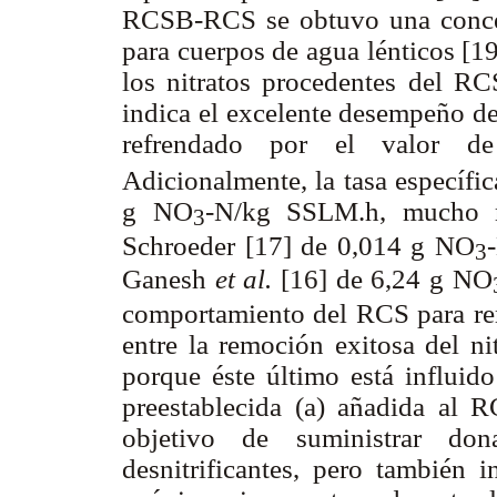
RCSB-RCS se obtuvo una concen
para cuerpos de agua lénticos [19]
los nitratos procedentes del R
indica el excelente desempeño de e
refrendado por el valor 
Adicionalmente, la tasa específic
g NO
-N/kg SSLM.h, mucho m
3
Schroeder [17] de 0,014 g NO
3
Ganesh
et al.
[16] de 6,24 g NO
comportamiento del RCS para rem
entre la remoción exitosa del ni
porque éste último está influido
preestablecida (a) añadida al R
objetivo de suministrar don
desnitrificantes, pero también