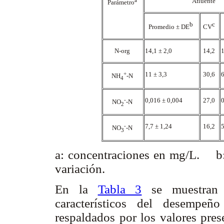
Afluente
Parámetro
b
c
Promedio ± DE
CV
N-org
14,1 ± 2,0
14,2
1
+
11 ± 3,3
30,6
6
NH
-N
4
-
0,016 ± 0,004
27,0
0
NO
-N
2
-
7,7 ± 1,24
16,2
5
NO
-N
3
a: concentraciones en mg/L. b:
variación.
En la
Tabla 3
se muestran 
característicos del desempe
respaldados por los valores pre