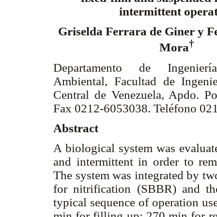
intermittent opera
Griselda Ferrara de Giner y F
†
Mora
Departamento de Ingenierí
Ambiental, Facultad de Ingenie
Central de Venezuela, Apdo. Po
Fax 0212-6053038. Teléfono 02
Abstract
A biological system was evaluate
and intermittent in order to re
The system was integrated by two
for nitrification (SBBR) and th
typical sequence of operation us
min for filling up; 270 min for 