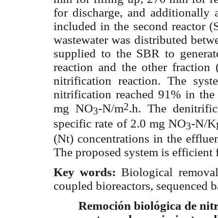
for discharge, and additionally 
included in the second reactor (
wastewater was distributed betwe
supplied to the SBR to generate
reaction and the other fraction 
nitrification reaction. The sy
nitrification reached 91% in the
2
mg NO
-N/m
.h. The denitrif
3
specific rate of 2.0 mg NO
-N/K
3
(Nt) concentrations in the efflu
The proposed system is efficient 
Key words:
Biological removal 
coupled bioreactors, sequenced ba
Remoción biológica de ni