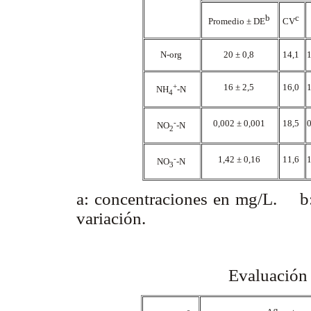
b
c
Promedio ± DE
CV
N-org
20 ± 0,8
14,1
+
16 ± 2,5
16,0
NH
-N
4
-
0,002 ± 0,001
18,5
NO
-N
2
-
1,42 ± 0,16
11,6
NO
-N
3
a: concentraciones en mg/L. b:
variación.
Evaluación 
a