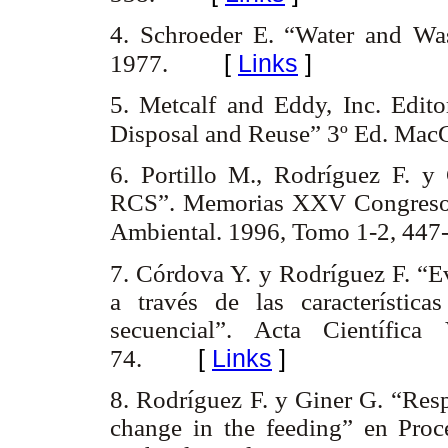
4. Schroeder E. “Water and Wa
[
Links
]
1977.
5. Metcalf and Eddy, Inc. Edito
Disposal and Reuse” 3º Ed. MacG
6. Portillo M., Rodríguez F. y 
RCS”. Memorias XXV Congreso In
Ambiental. 1996, Tomo 1-2, 447
7. Córdova Y. y Rodríguez F. “Ev
a través de las característic
secuencial”. Acta Científica
[
Links
]
74.
8. Rodríguez F. y Giner G. “Resp
change in the feeding” en Pro