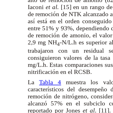
Iaconi
et al.
[15] en un rango de
de remoción de NTK alcanzado au
así está en el orden conseguido
entre 51% y 93%, dependiendo de 
de remoción de amonio, el valor 
2,9 mg NH
-N/L.h es superior 
4
trabajaron con un residual s
consiguieron valores de la tas
mg/L.h. Estas comparaciones sust
nitrificación en el RCSB.
La
Tabla 4
muestra los valo
característicos del desempeñ
remoción de nitrógeno, consider
alcanzó 57% en el subciclo c
reportado por Jones
et al
. [11]