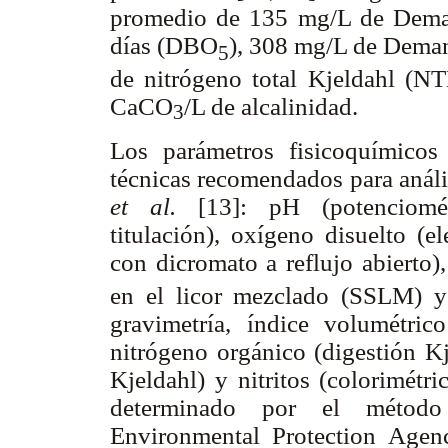
promedio de 135 mg/L de Dema
días (DBO
), 308 mg/L de Dema
5
de nitrógeno total Kjeldahl (N
CaCO
/L de alcalinidad.
3
Los parámetros fisicoquímico
técnicas recomendados para anál
et al.
[13]: pH (potenciométr
titulación), oxígeno disuelto 
con dicromato a reflujo abierto
en el licor mezclado (SSLM) y 
gravimetría, índice volumétric
nitrógeno orgánico (digestión Kj
Kjeldahl) y nitritos (colorimétr
determinado por el método
Environmental Protection Agen