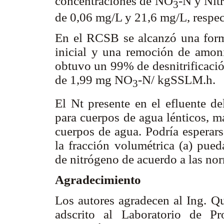
concentraciones de NO
-N y Nitr
3
de 0,06 mg/L y 21,6 mg/L, respe
En el RCSB se alcanzó una form
inicial y una remoción de amon
obtuvo un 99% de desnitrificación
de 1,99 mg NO
-N/ kgSSLM.h.
3
El Nt presente en el efluente d
para cuerpos de agua lénticos, m
cuerpos de agua. Podría esperar
la fracción volumétrica (
a
) pued
de nitrógeno de acuerdo a las no
Agradecimiento
Los autores agradecen al Ing. 
adscrito al Laboratorio de P