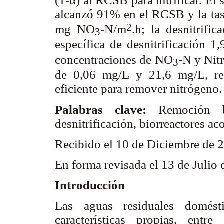
(1-α
) al RCSB para nitrificar. El 
alcanzó 91% en el RCSB y la tasa
2
mg NO
-N/m
.h; la desnitrif
3
específica de desnitrificación 
concentraciones de NO
-N y Nitr
3
de 0,06 mg/L y 21,6 mg/L, res
eficiente para remover nitrógeno.
Palabras clave:
Remoción bi
desnitrificación, biorreactores ac
Recibido el 10 de Diciembre de 
En forma revisada el 13 de Julio
Introducción
Las aguas residuales domést
características propias, entr