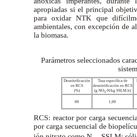
anóxicas imperantes, durante
apropiadas si el principal objeti
para oxidar NTK que difícilm
ambientales, con excepción de a
la biomasa.
Parámetros seleccionados cara
sist
Desnitrificación
Tasa específica de
en RCS
desnitrificación en RCS
(%)
(g NO
-N/kg SSLM.h)
3
99
1,99
RCS: reactor por carga secuenc
por carga secuencial de biopelí
ión nitrato como N. SSLM: sólid