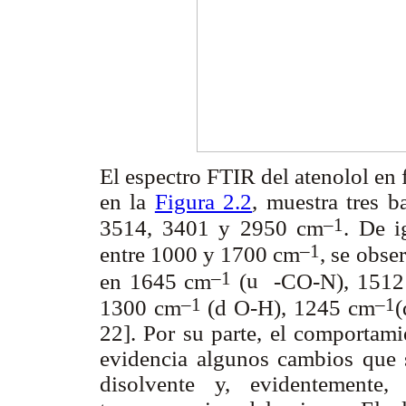
El espectro FTIR del atenolol en f
en la
Figura 2.2
, muestra tres 
–1
3514, 3401 y 2950 cm
. De i
–1
entre 1000 y 1700 cm
, se obs
–1
en 1645 cm
(
u
-CO-N), 1512
–1
–1
1300 cm
(
d
O-H), 1245 cm
(
22]. Por su parte, el comportami
evidencia algunos cambios que s
disolvente y, evidentement