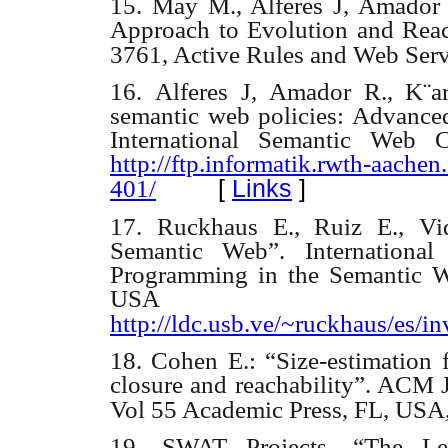
15. May M., Alferes J, Amador
Approach to Evolution and Reac
3761, Active Rules and Web Ser
16. Alferes J, Amador R., K¨ar
semantic web policies: Advanced
International Semantic Web 
http://ftp.informatik.rwth-aach
[
Links
]
401/
17. Ruckhaus E., Ruiz E., Vi
Semantic Web”. Internationa
Programming in the Semantic W
USA 
http://ldc.usb.ve/~ruckhaus/es/in
18. Cohen E.: “Size-estimation f
closure and reachability”. ACM 
Vol 55 Academic Press, FL, USA
19. SWAT Projects, “The Le