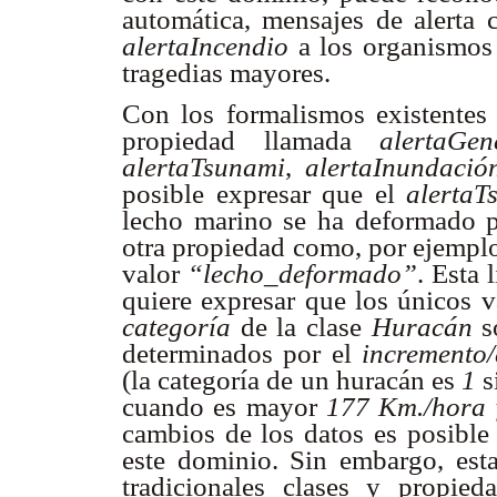
automática, mensajes de alert
alertaIncendio
a los organismos 
tragedias mayores.
Con los formalismos existentes 
propiedad llamada
alertaGen
alertaTsunami
,
alertaInundació
posible expresar que el
alertaT
lecho marino se ha deformado po
otra propiedad como, por ejempl
valor
“lecho_deformado”
. Esta
quiere expresar que los únicos 
categoría
de la clase
Huracán
s
determinados por el
incremento/
(la categoría de un huracán es
1
s
cuando es mayor
177 Km./hora
cambios de los datos es posible 
este dominio. Sin embargo, est
tradicionales clases y propied