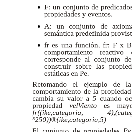
F: un conjunto de predicados
propiedades y eventos.
A: un conjunto de axioma
semántica predefinida provist
fr es una función, fr: F x
comportamiento reactiv
corresponde al conjunto d
construir sobre las propie
estáticas en Pe.
Retomando el ejemplo de la
comportamiento de la propiedad
cambia su valor a
5
cuando oc
propiedad
velViento
es may
fr((ike,categoria, 4),(categor
³
250))
®
(ike,categoria,5)
El conjunto de propiedades
Pe