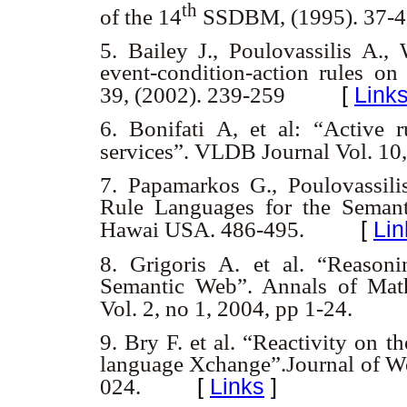
th
of the 14
SSDBM, (1995). 37-4
5. Bailey J., Poulovassilis A.,
event-condition-action rules o
[
Link
39, (2002). 239-259
6. Bonifati A, et al: “Active
services”. VLDB Journal Vol. 10,
7. Papamarkos G., Poulovassili
Rule Languages for the Seman
[
Lin
Hawai USA. 486-495.
8. Grigoris A. et al. “Reason
Semantic Web”. Annals of Math
Vol. 2, no 1, 2004, pp 1-24.
9. Bry F. et al. “Reactivity on 
language Xchange”.Journal of We
[
Links
]
024.