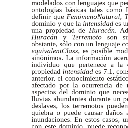
modelados con lenguajes que per
ontologías básicas tales como
definir que
FenómenoNatural, T
dominio y que la
intensidad
es u
una propiedad de
Huracán.
Ade
Huracán
y
Terremoto
son su
obstante, sólo con un lenguaje c
equivalentClass
, es posible mod
sinónimos. La información ace
individuo que pertenece a la
propiedad
intensidad
es 7.1, con
anterior, el conocimiento estáti
afectado por la ocurrencia de
aspectos del dominio que necesi
lluvias abundantes durante un p
deslaves, los terremotos pueden
quiebra o puede causar daños a 
inundaciones. En estos casos, 
con este dominio, puede reconoc