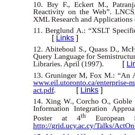
10. Bry F., Eckert M., Patran
Reactivity on the Web”. LNCS,
XML Research and Applications
11. Berglund A.: “XSLT Specifi
[
Links
]
12. Abiteboul S., Quass D., McH
Query Language for Semistructure
[
Li
Libraries. April (1997).
13. Gruninger M, Fox M.: “An Ac
www.eil.utoronto.ca/enterprise-m
[
Links
]
act.pdf
.
14. Xing W., Corcho O., Goble 
Information Integration Appro
th
Poster at 4
European Se
http://grid.ucy.ac.cy/Talks/ActO