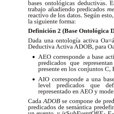
bases ontológicas deductivas. E
trabajo añadiendo predicados
me
reactivo de los datos. Según esto
la siguiente forma:
Definición 2 (Base Ontológica 
Dada una ontología activa Oa=
Deductiva Activa ADOB, para Oa
AEO corresponde a base acti
predicados que representan
presente en los conjuntos C, 
AIO corresponde a una base
level predicados que def
representado en AEO y model
Cada
ADOB
se compone de pre
predicados de semántica predef
un evento, y
is
S
ubEventOf(E
,E