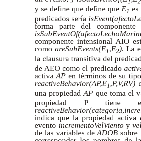
1
y se define que define que
E
es 
1
predicados sería
isEvent(afecto
forma parte del componente 
isSubEventOf(afectoLechoMarino
componente intensional AIO est
como
areSubEvents(E
,E
).
La e
1
2
la clausura transitiva del predic
de AEO como el predicado
activ
activa
AP
en términos de su tip
reactiveBehavior(AP,E
,P,V,RV)
1
una propiedad
AP
que toma el v
propiedad P tiene 
reactiveBehavior(categoria,incre
indica que la propiedad activa
evento
incrementoVelViento
y
ve
de las variables de
ADOB
sobre 
corresponder los nombres de l