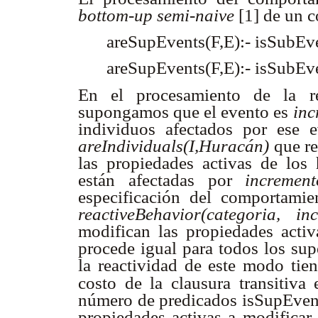
bottom-up semi-naive
[1] de un c
areSupEvents(F,E):- isSubEv
areSupEvents(F,E):- isSubEv
En el procesamiento de la re
supongamos que el evento es
inc
individuos afectados por ese e
areIndividuals(I,Huracán)
que re
las propiedades activas de lo
están afectadas por
increment
especificación del comportamie
reactiveBehavior(categoria, inc
modifican las propiedades acti
procede igual para todos los sup
la reactividad de este modo tie
costo de la clausura transitiva
número de predicados isSupEven
propiedades activas a modificar