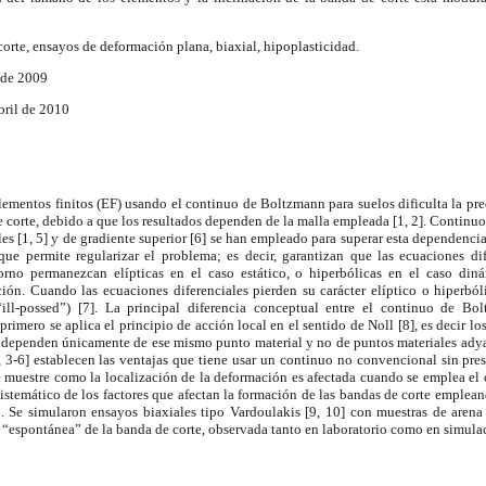
orte, ensayos de deformación plana, biaxial, hipoplasticidad.
e de 2009
Abril de 2010
ementos finitos (EF) usando el continuo de Boltzmann para suelos dificulta la pre
 corte, debido a que los resultados dependen de la malla empleada [1, 2]. Contin
ales [1, 5] y de gradiente superior [6] se han empleado para superar esta dependenc
 que permite regularizar el problema; es decir, garantizan que las ecuaciones di
rno permanezcan elípticas en el caso estático, o hiperbólicas en el caso di
ón. Cuando las ecuaciones diferenciales pierden su carácter elíptico o hiperbó
ll-possed”) [7]. La principal diferencia conceptual entre el continuo de B
primero se aplica el principio de acción local en el sentido de Noll [8], es decir l
 dependen únicamente de ese mismo punto material y no de puntos materiales ad
 3-6] establecen las ventajas que tiene usar un continuo no convencional sin pres
e muestre como la localización de la deformación es afectada cuando se emplea el
sistemático de los factores que afectan la formación de las bandas de corte emple
 Se simularon ensayos biaxiales tipo Vardoulakis [9, 10] con muestras de arena
 “espontánea” de la banda de corte, observada tanto en laboratorio como en simula