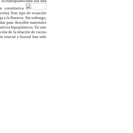
 la elastoplasticidad usa una
ón constitutiva
ción). Este tipo de ecuación
a a la fluencia. Sin embargo,
das para describir materiales
utivos hipoplásticos. En este
ción de la relación de vacios
n triaxial y biaxial han sido