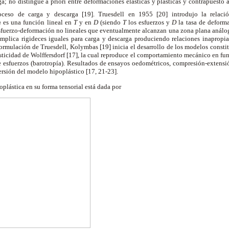
a; no distingue a priori entre deformaciones elásticas y plásticas y contrapuesto a
oceso de carga y descarga [19]. Truesdell en 1955 [20] introdujo la relaci
h
es una función lineal en
T
y en
D
(siendo
T
los esfuerzos y
D
la tasa de deforma
sfuerzo-deformación no lineales que eventualmente alcanzan una zona plana análog
implica rigideces iguales para carga y descarga produciendo relaciones inapropia
 formulación de Truesdell, Kolymbas [19] inicia el desarrollo de los modelos constit
sticidad de Wolffersdorf [17], la cual reproduce el comportamiento mecánico en fun
e esfuerzos (barotropía). Resultados de ensayos oedométricos, compresión-extensió
ersión del modelo hipoplástico [17, 21-23].
oplástica en su forma tensorial está dada por