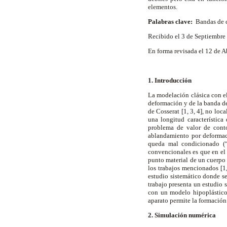
elementos.
Palabras clave:
Bandas de c
Recibido el 3 de Septiembr
En forma revisada el 12 de 
1. Introducción
La modelación clásica con el
deformación y de la banda de
de Cosserat [1, 3, 4], no loc
una longitud característica
problema de valor de conto
ablandamiento por deformaci
queda mal condicionado (“i
convencionales es que en el 
punto material de un cuerpo
los trabajos mencionados [1,
estudio sistemático donde s
trabajo presenta un estudio 
con un modelo hipoplástico.
aparato permite la formación
2. Simulación numérica