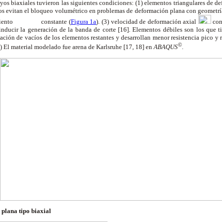
yos biaxiales tuvieron las siguientes condiciones: (1) elementos triangulares de 
os evitan el bloqueo volumétrico en problemas de deformación plana con geometría
miento
constante (
Figura 1a
). (3) velocidad de deformación axial
con
 inducir la generación de la banda de corte [16]. Elementos débiles son los que t
ación de vacíos de los elementos restantes y desarrollan menor resistencia pico y 
©
6) El material modelado fue arena de Karlsruhe [17, 18] en
ABAQUS
.
 plana tipo biaxial