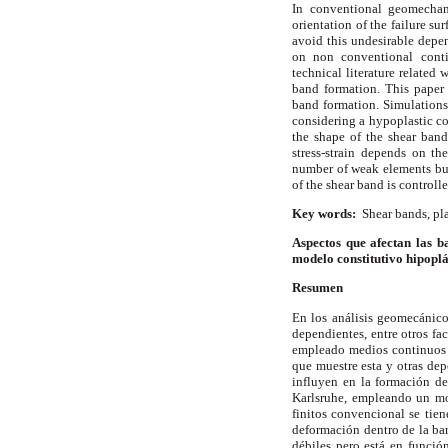
In conventional geomechan
orientation of the failure su
avoid this undesirable depe
on non conventional conti
technical literature related 
band formation. This paper p
band formation. Simulations 
considering a hypoplastic co
the shape of the shear band
stress-strain depends on t
number of weak elements but 
of the shear band is controll
Key words:
Shear bands, plai
Aspectos que afectan las b
modelo constitutivo hipopl
Resumen
En los análisis geomecánico
dependientes, entre otros fa
empleado medios continuos n
que muestre esta y otras dep
influyen en la formación de
Karlsruhe, empleando un mo
finitos convencional se tien
deformación dentro de la ba
débiles pero está en funció