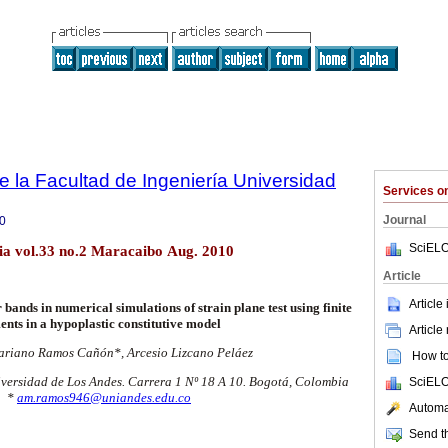
e la Facultad de Ingeniería Universidad
Services 
Journal
0
SciELO
lia vol.33 no.2 Maracaibo Aug. 2010
Article
Article
r bands in numerical simulations of strain plane test using finite
ents in a hypoplastic constitutive model
Article
ariano Ramos Cañón*, Arcesio Lizcano Peláez
How to 
iversidad de Los Andes. Carrera 1 Nº 18 A 10. Bogotá, Colombia
SciELO
*
am.ramos946@uniandes.edu.co
Automat
Send th