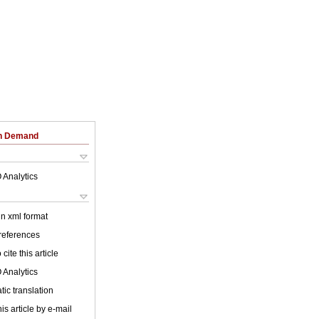
on Demand
 Analytics
 in xml format
 references
cite this article
 Analytics
ic translation
is article by e-mail