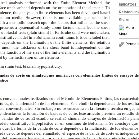
ical analysis performed with the Finite Element Method, the
Indicators
rface or shear band depends on the orientation of the elements. To
Related lin
ndence, the analysis in finite elements has been developed based
nuum media. However, there is not available geomechanical
Share
with a methodic research upon the factors that influence the shear
resents a systematical study about factors that affect the shear
More
of biaxial tests (plain strain) in Karlsruhe sand were undertaken,
More
nstitutive model in a Boltzmann continuum. It is concluded that:
 depends on the inclination of the finite elements, the relation
Permali
he mesh, the thickness of the shear band is independent on the
is function of the size of the finite elements and the inclination
ed by the inclination of the elements.
n strain test, biaxial, hypoplasticity.
andas de corte en simulaciones numéricas con elementos finitos de ensayos 
ástico
s convencionales realizados con el Método de Elementos Finitos, las característi
ctores, de la orientación de los elementos. Para eludir la dependencia de los resul
o convencionales. Sin embargo no se encuentra en la literatura técnica en geo
endencias en la formación de bandas de corte. Este artículo presenta un estudio si
 bandas de corte. El estudio se realizó simulando ensayos de deformación plana
delo constitutivo hipoplástico en un continuo de Boltzmann. Se concluye que 
e que: La forma de la banda de corte depende de la inclinación de los elementos f
nda de corte depende del enmallado, el espesor de la banda de corte es independi
n del tamaño de los elementos y la inclinación de la banda de corte está modula