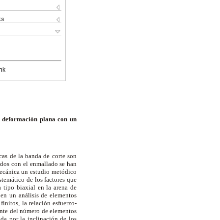
ks
nk
de deformación plana con un
cas de la banda de corte son
tados con el enmallado se han
mecánica un estudio metódico
stemático de los factores que
 tipo biaxial en la arena de
en un análisis de elementos
initos, la relación esfuerzo-
ente del número de elementos
da por la inclinación de los