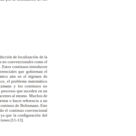
dicción de localización de la
uos no convencionales como el
ia. Estos continuos introducen
ferenciales que gobiernan el
námico aún en el régimen de
lico, el problema matemático
oltzmann y los continuos no
os procesos que suceden en un
yacentes al mismo. Muchos de
entar o hacer referencia a un
 continuo de Boltzmann. Este
ando el continuo convencional
 ya que la configuración del
ciones [11-13].