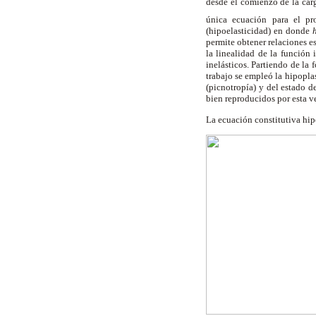
desde el comienzo de la carg
única ecuación para el pr
(hipoelasticidad) en donde
permite obtener relaciones e
la linealidad de la función 
inelásticos. Partiendo de la
trabajo se empleó la hipopla
(picnotropía) y del estado d
bien reproducidos por esta v
La ecuación constitutiva hip