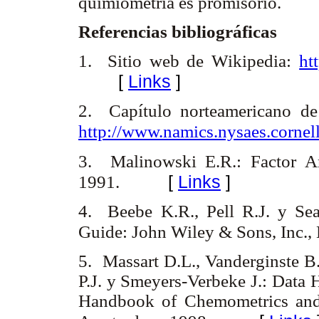
quimiometría es promisorio.
Referencias bibliográficas
1. Sitio web de Wikipedia:
ht
[
Links
]
2. Capítulo norteamericano de 
http://www.namics.nysaes.cornel
3. Malinowski E.R.: Factor An
[
Links
]
1991.
4. Beebe K.R., Pell R.J. y Sea
Guide: John Wiley & Sons, Inc.
5. Massart D.L., Vanderginste B
P.J. y Smeyers-Verbeke J.: Data
Handbook of Chemometrics and Q