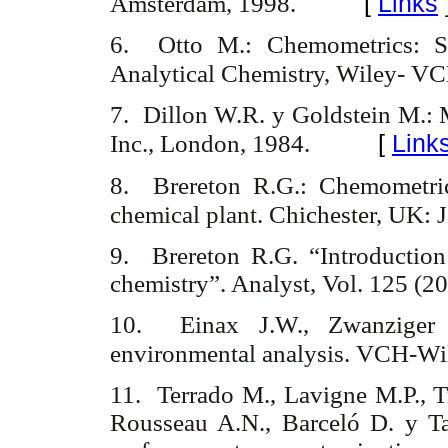
[
Links
Amsterdam, 1998.
6. Otto M.: Chemometrics: St
Analytical Chemistry, Wiley- V
7. Dillon W.R. y Goldstein M.: 
[
Link
Inc., London, 1984.
8. Brereton R.G.: Chemometrics
chemical plant. Chichester, UK:
9. Brereton R.G. “Introduction t
chemistry”. Analyst, Vol. 125 (
10. Einax J.W., Zwanziger 
environmental analysis. VCH-Wi
11. Terrado M., Lavigne M.P., Tr
Rousseau A.N., Barceló D. y Ta