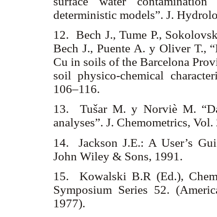
surface water contamination
deterministic models”. J. Hydrol
12. Bech J., Tume P., Sokolovska
Bech J., Puente A. y Oliver T.,
Cu in soils of the Barcelona Prov
soil physico-chemical character
106–116.
13. Tušar M. y Norviè M. “Dat
analyses”. J. Chemometrics, Vol.
14. Jackson J.E.: A User’s Gu
John Wiley & Sons, 1991.
15. Kowalski B.R (Ed.), Chem
Symposium Series 52. (Americ
1977).