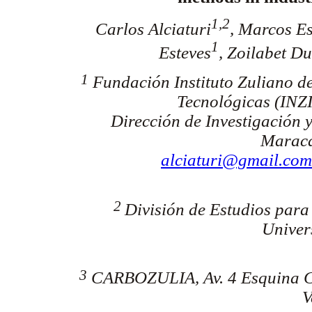
1,2
Carlos Alciaturi
, Marcos E
1
Esteves
, Zoilabet D
1
Fundación Instituto Zuliano de
Tecnológicas (INZI
Dirección de Investigación y
Maraca
alciaturi@gmail.com
2
División de Estudios para
Univer
3
CARBOZULIA, Av. 4 Esquina Cal
V