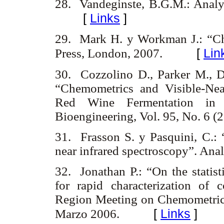
28. Vandeginste, B.G.M.: Analy
[
Links
]
29. Mark H. y Workman J.: “Ch
[
Lin
Press, London, 2007.
30. Cozzolino D., Parker M., 
“Chemometrics and Visible-Nea
Red Wine Fermentation in 
Bioengineering, Vol. 95, No. 6 
31. Frasson S. y Pasquini, C.: “
near infrared spectroscopy”. Ana
32. Jonathan P.: “On the statisti
for rapid characterization of 
Region Meeting on Chemometrics.
[
Links
]
Marzo 2006.