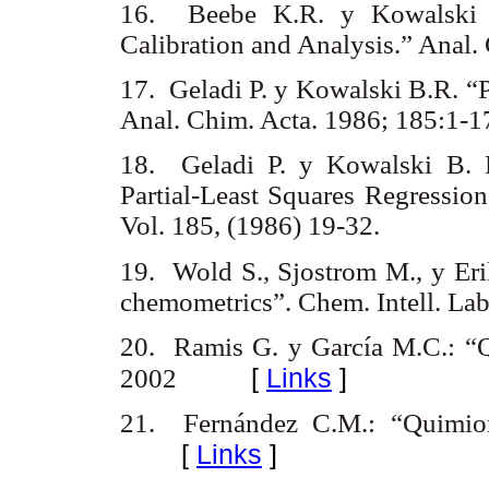
16. Beebe K.R. y Kowalski B.
Calibration and Analysis.” Ana
17. Geladi P. y Kowalski B.R. “Par
Anal. Chim. Acta. 1986; 185:1-1
18. Geladi P. y Kowalski B. 
Partial-Least Squares Regression
Vol. 185, (1986) 19-32.
19. Wold S., Sjostrom M., y Erik
chemometrics”. Chem. Intell. Lab
20. Ramis G. y García M.C.: “Qu
[
Links
]
2002
21. Fernández C.M.: “Quimiom
[
Links
]