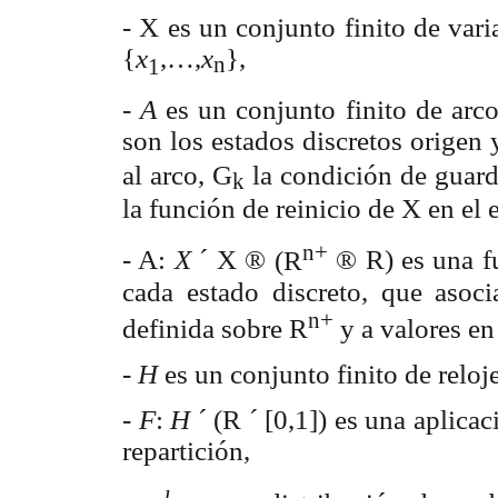
-
X es un conjunto finito de vari
{
x
,…,
x
},
n
1
-
A
es un conjunto finito de arco
son los estados discretos origen 
al arco, G
la condición de guard
k
la función de reinicio de X en el
n+
- A:
X
´
X
®
(R
®
R) es una f
cada estado discreto, que aso
n+
definida sobre R
y a valores en
-
H
es un conjunto finito de reloj
-
F
:
H
´
(R
´
[0,1]) es una aplicac
repartición,