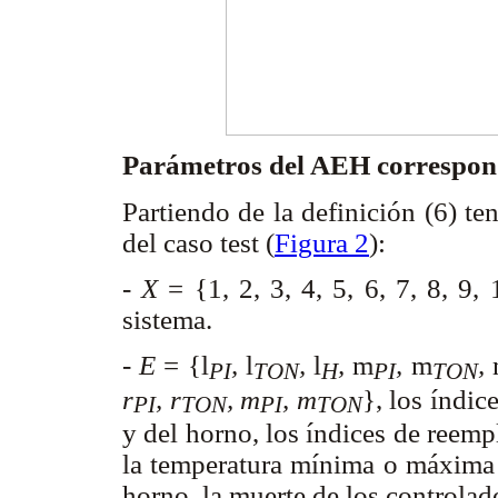
Parámetros del AEH correspondi
Partiendo de la definición (6) t
del caso test (
Figura 2
):
-
X
= {1, 2, 3, 4, 5, 6, 7, 8, 9, 
sistema.
-
E
= {
l
,
l
,
l
,
m
,
m
,
PI
TON
H
PI
TON
r
, r
, m
, m
}, los índic
PI
TON
PI
TON
y del horno, los índices de reemp
la temperatura mínima o máxima c
horno, la muerte de los controlad