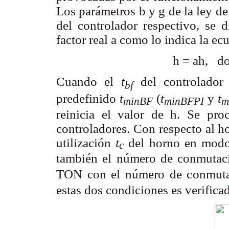
Los parámetros
b
y
g
de la ley de
del controlador respectivo, se
factor real a como lo indica la ec
h
=
ah
, d
Cuando el
t
del controlador 
bf
predefinido
t
(
t
y
t
minBF
minBFPI
m
reinicia el valor de
h
. Se pro
controladores. Con respecto al h
utilización
t
del horno en modo
c
también el número de conmuta
TON con el número de conmut
estas dos condiciones es verifica