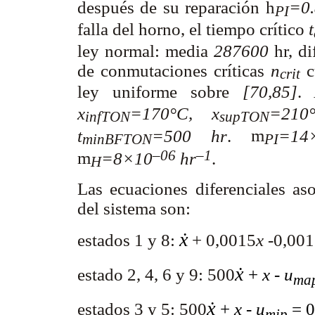
después de su reparación
h
=0.
PI
falla del horno, el tiempo crítico
t
ley normal: media
287600
hr, di
de conmutaciones críticas
n
c
crit
ley uniforme sobre
[70,85]
.
x
=170°C, x
=210
infTON
supTON
t
=500 hr
.
m
=14
minBFTON
PI
–06
–1
m
=8×10
hr
.
H
Las ecuaciones diferenciales aso
del sistema son:
ẋ
estados 1 y 8:
+ 0,0015
x
-0,001
ẋ
estado 2, 4, 6 y 9: 500
+
x
-
u
ma
ẋ
estados 3 y 5: 500
+
x
-
u
= 0
mip