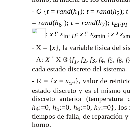
-
G
{
t
=
rand
(
h
);
t
=
rand
(
h
);
t
1
2
=
rand
(
h
);
t
=
rand
(
h
);
t
6
7
BFPI
;
x
£
x
:
x
£
x
;
x
³
x
inf
H
s
min
s
m
- X = {
x
}, la variable física del s
- A:
X
´
X
®
{
f
, f
, f
, f
, f
, f
, f
2
3
4
5
6
1
cada estado discreto del sistema.
- R = {
x
=
x
}, valor de reinic
crt
estado discreto y es el mismo qu
discreto anterior (temperatura 
h
:=0,
h
:=0,
h
:=0,
h
:=0}, los
4
5
6
7
tiempos de falla, de reparación 
horno.