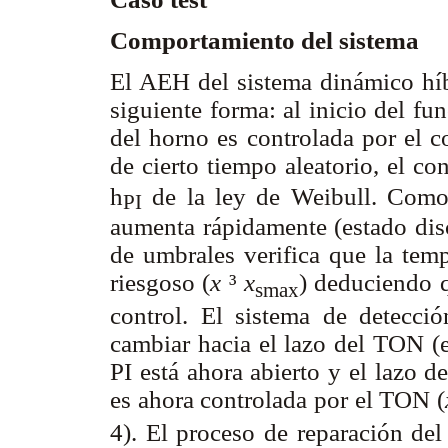
Comportamiento del sistema
El AEH del sistema dinámico híb
siguiente forma: al inicio del f
del horno es controlada por el c
de cierto tiempo aleatorio, el co
h
de la ley de Weibull. Como 
PI
aumenta rápidamente (estado disc
de umbrales verifica que la tem
riesgoso (
x
³
x
) deduciendo q
smax
control. El sistema de detecci
cambiar hacia el lazo del TON (e
PI está ahora abierto y el lazo 
es ahora controlada por el TON (
4). El proceso de reparación del