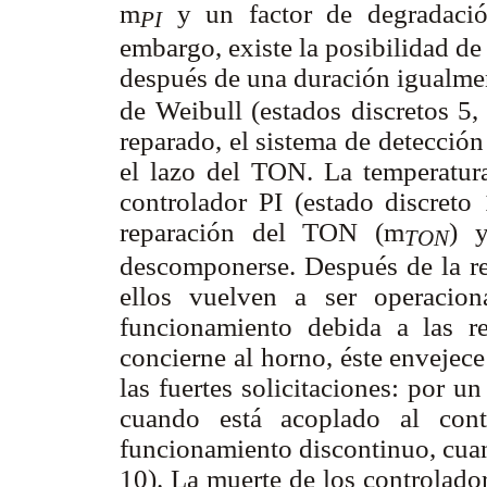
m
y un factor de degradación
PI
embargo, existe la posibilidad d
después de una duración igualmen
de Weibull (estados discretos 5,
reparado, el sistema de detección 
el lazo del TON. La temperatur
controlador PI (estado discreto
reparación del TON (
m
) y
TON
descomponerse. Después de la re
ellos vuelven a ser operacio
funcionamiento debida a las r
concierne al horno, éste envejece
las fuertes solicitaciones: por 
cuando está acoplado al cont
funcionamiento discontinuo, cuan
10). La muerte de los controlado