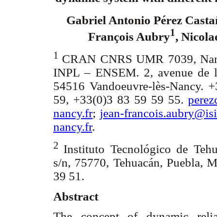
Gabriel Antonio Pérez Cast
1
François Aubry
, Nicola
1
CRAN CNRS UMR 7039, Nancy
INPL – ENSEM. 2, avenue de la
54516 Vandoeuvre-lès-Nancy. +
59, +33(0)3 83 59 59 55.
perez
nancy.fr
;
jean-francois.aubry@isi
nancy.fr
.
2
Instituto Tecnológico de Tehu
s/n, 75770, Tehuacán, Puebla, 
39 51.
Abstract
The concept of dynamic relia