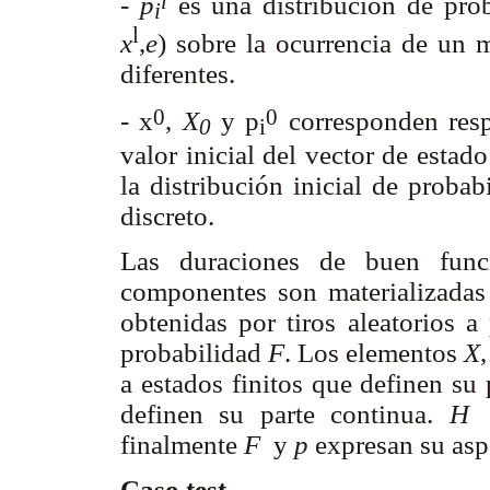
l
-
p
es una distribución de prob
i
l
x
,
e
) sobre la ocurrencia de un 
diferentes.
0
0
- x
,
X
y p
corresponden respe
0
i
valor inicial del vector de estado
la distribución inicial de probab
discreto.
Las duraciones de buen func
componentes son materializadas
obtenidas por tiros aleatorios a
probabilidad
F
. Los elementos
X
a estados finitos que definen su 
definen su parte continua.
H
c
finalmente
F
y
p
expresan su aspe
Caso test