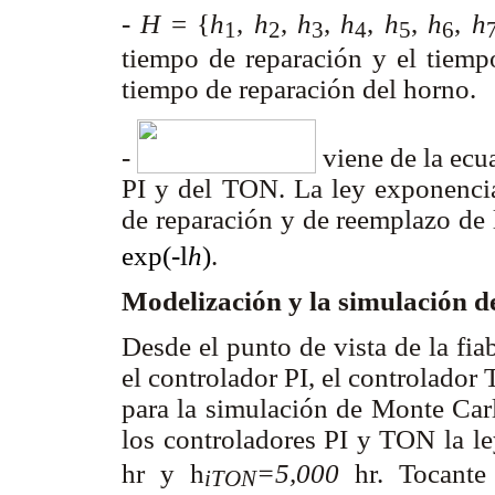
-
H
= {
h
,
h
,
h
,
h
,
h
,
h
,
h
1
2
3
4
5
6
tiempo de reparación y el tiemp
tiempo de reparación del horno.
-
viene de la ecu
PI y del TON. La ley exponencial
de reparación y de reemplazo de 
exp(-
l
h
)
.
Modelización y la simulación de
Desde el punto de vista de la fia
el controlador PI, el controlador
para la simulación de Monte Carl
los controladores PI y TON la l
hr
y
h
=5,000
hr. Tocante
iTON