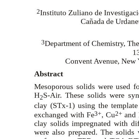
2
Instituto Zuliano de Investiga
Cañada de Urdanet
3
Department of Chemistry, The
1
Convent Avenue, New Y
Abstract
Mesoporous solids were used fo
H
S-Air. These solids were syn
2
clay (STx-1) using the template
3+
2+
exchanged with Fe
, Cu
and 
clay solids impregnated with di
were also prepared. The solids