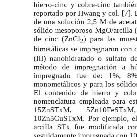
hierro-cinc y cobre-cinc tambié
reportado por Hwang y col. [7]. 
de una solución 2,5 M de acetat
sólido mesoporoso MgO/arcilla 
de cinc (ZnCl
) para las mues
2
bimetálicas se impregnaron con 
(III) nanohidratado o sulfato de
método de impregnación a hú
impregnado fue de: 1%, 8
monometálicos y para los sólido
El contenido de hierro y cob
nomenclatura empleada para e
15ZnSTxM, 5Zn10FeSTxM
10Zn5CuSTxM. Por ejemplo, el
arcilla STx fue modificada co
seguidamente impregnada con 1