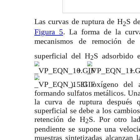
Las curvas de ruptura de H
S de
2
Figura 5
. La forma de la curv
mecanismos de remoción de
superficial del H
S adsorbido e
2
+
). El oxígeno del a
formando sulfatos metálicos. Una
la curva de ruptura después q
superficial se debe a los cambios
retención de H
S. Por otro la
2
pendiente se supone una velocid
muestras sintetizadas alcanzan 