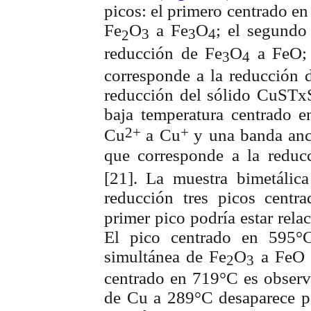
picos: el primero centrado e
Fe
O
a Fe
O
; el segundo
3
3
4
2
reducción de Fe
O
a FeO; 
3
4
corresponde a la reducción 
reducción del sólido CuSTxS
baja temperatura centrado e
2+
+
Cu
a Cu
y una banda anc
que corresponde a la redu
[21].
La muestra bimetálic
reducción tres picos cent
primer pico podría estar rela
El pico centrado en 595°C
simultánea de Fe
O
a FeO y
2
3
centrado en 719°C es observ
de Cu a 289°C desaparece po