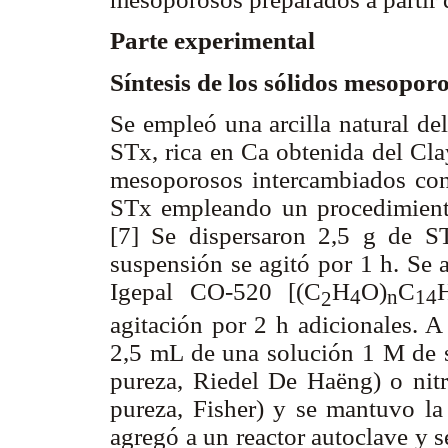
Parte experimental
Síntesis de los sólidos mesopor
Se empleó una arcilla natural d
STx, rica en Ca obtenida del Cla
mesoporosos intercambiados con 
STx empleando un procedimiento
[7] Se dispersaron 2,5 g de 
suspensión se agitó por 1 h. Se 
Igepal CO-520 [(C
H
O)
C
4
n
14
2
agitación por 2 h adicionales. A
2,5 mL de una solución 1 M de s
pureza, Riedel De Haëng) o nitr
pureza, Fisher) y se mantuvo la
agregó a un reactor autoclave y 