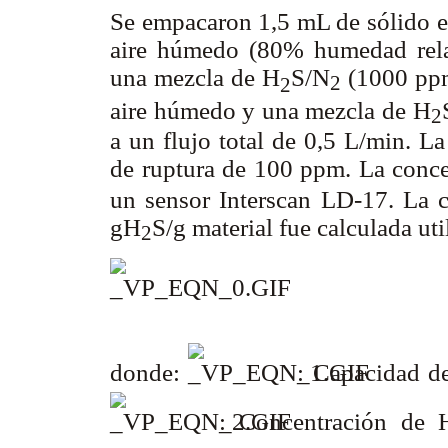
Se empacaron 1,5 mL de sólido e
aire húmedo (80% humedad relat
una mezcla de H
S/N
(1000 ppm
2
2
aire húmedo y una mezcla de H
2
a un flujo total de 0,5 L/min. L
de ruptura de 100 ppm. La conc
un sensor Interscan LD-17. La 
gH
S/g material fue calculada ut
2
donde:
: Capacidad d
: Concentración de 