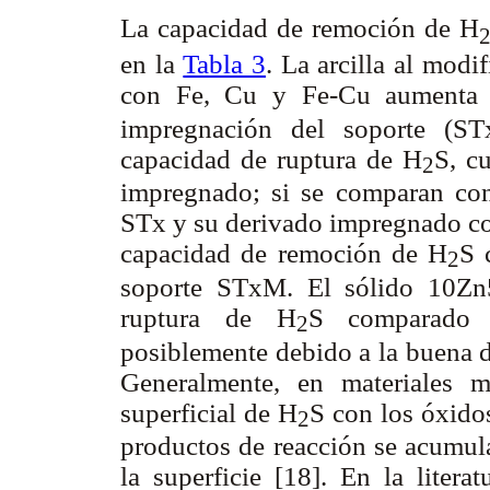
La capacidad de remoción de H
en la
Tabla 3
. La arcilla al modi
con Fe, Cu y Fe-Cu aumenta 
impregnación del soporte (ST
capacidad de ruptura de H
S, c
2
impregnado; si se comparan con 
STx y su derivado impregnado co
capacidad de remoción de H
S 
2
soporte STxM. El sólido 10Zn
ruptura de H
S comparado c
2
posiblemente debido a la buena d
Generalmente, en materiales 
superficial de H
S con los óxido
2
productos de reacción se acumul
la superficie [18]. En la liter