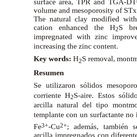
surface area, TPR and TGA-DTG.
volume and mesoporosity of STx-
The natural clay modified wit
cation enhanced the H
S br
2
impregnated with zinc impro
increasing the zinc content.
Key words:
H
S removal, montm
2
Resumen
Se utilizaron sólidos mesopo
corriente H
S-aire. Estos sólid
2
arcilla natural del tipo montm
templante con un surfactante no
3+
2+
Fe
-Cu
; además, también se
arcilla impregnados con diferen