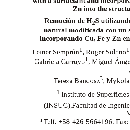
with a surfactant and incorpor
Zn into the struct
Remoción de H
S utilizand
2
natural modificada con un s
incorporando Cu, Fe y Zn en
1
1
Leiner Semprún
, Roger Solano
1
Gabriela Carruyo
, Miguel Áng
3
Tereza Bandosz
, Mykola
1
Instituto de Superficies
(INSUC),Facultad de Ingenier
V
*Telf. +58-426-5664196. Fax