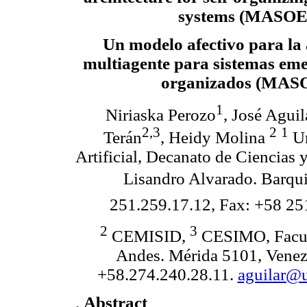
systems (MASOE
Un modelo afectivo para la 
multiagente para sistemas eme
organizados (MAS
1
Niriaska Perozo
, José Aguil
2,3
2
1
Terán
, Heidy Molina
Un
Artificial, Decanato de Ciencias
Lisandro Alvarado. Barqu
251.259.17.12, Fax: +58 25
2
3
CEMISID,
CESIMO, Facult
Andes. Mérida 5101, Venezu
+58.274.240.28.11.
aguilar@u
.
Abstract