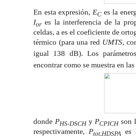
En esta expresión,
E
es la ener
C
I
es la interferencia de la pr
or
celdas,
a
es el coeficiente de ort
térmico (para una red
UMTS
, c
igual 138 dB). Los parámetro
encontrar como se muestra en las 
donde
P
y
P
son 
HS-DSCH
CPICH
respectivamente,
P
es 
tot,HDSPA