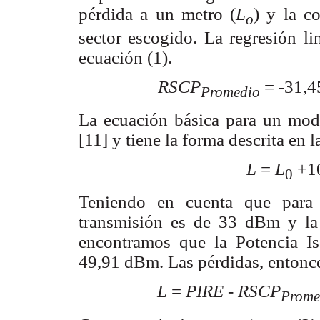
pérdida a un metro (
L
) y la c
o
sector escogido. La regresión lin
ecuación (1).
RSCP
= -
31,4
Promedio
La ecuación básica para un mode
[11] y tiene la forma descrita en l
L
=
L
+1
0
Teniendo en cuenta que para 
transmisión es de 33 dBm y la
encontramos que la Potencia Is
49,91 dBm. Las pérdidas, entonce
L
=
PIRE
-
RSCP
Prome