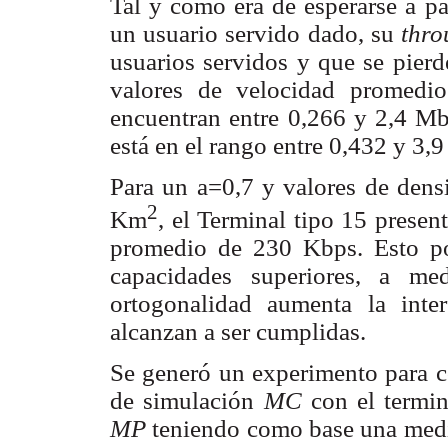
Tal y como era de esperarse a par
un usuario servido dado, su
thr
usuarios servidos y que se pierd
valores de velocidad promedi
encuentran entre 0,266 y 2,4 Mbp
está en el rango entre 0,432 y 3,
Para un
a
=0,7 y valores de dens
2
Km
, el Terminal tipo 15 presen
promedio de 230 Kbps. Esto po
capacidades superiores, a me
ortogonalidad aumenta la inte
alcanzan a ser cumplidas.
Se generó un experimento para co
de simulación
MC
con el termin
MP
teniendo como base una medi