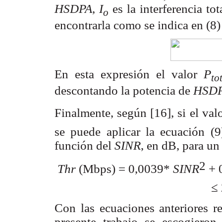
HSDPA
,
I
es la interferencia to
o
encontrarla como se indica en (8)
En esta expresión el valor
P
to
descontando la potencia de
HSD
Finalmente, según [16], si el val
se puede aplicar la ecuación (9
función del
SINR
, en dB, para un
2
Thr
(Mbps) = 0,0039
*
SINR
+ 
≤
Con las ecuaciones anteriores re
presente trabajo se escogieron