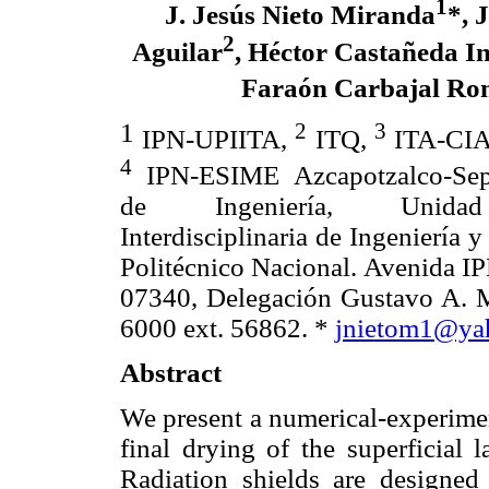
1
J. Jesús Nieto Miranda
*, 
2
Aguilar
, Héctor Castañeda In
Faraón Carbajal Ro
1
2
3
IPN-UPIITA,
ITQ,
ITA-CIA
4
IPN-ESIME Azcapotzalco-Sep
de Ingeniería, Unidad
Interdisciplinaria de Ingeniería
Politécnico Nacional. Avenida I
07340, Delegación Gustavo A. M
6000 ext. 56862. *
jnietom1@ya
Abstract
We present a numerical-experiment
final drying of the superficial 
Radiation shields are designed