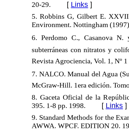
[
Links
]
20-29.
5. Robbins G, Gilbert E. XXVI
Environment. Nottingham (1997)
6. Perdomo C., Casanova N. y
subterráneas con nitratos y colif
Revista Agrociencia, Vol. 1, Nº 1
7. NALCO. Manual del Agua (Su N
McGraw-Hill. 1era edición. Tomo
8. Gaceta Oficial de la Repúbl
[
Links
]
395. 1-8 pp. 1998.
9. Standard Methods for the Ex
AWWA. WPCF. EDITION 20. 19