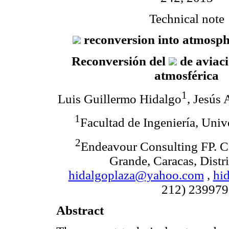
Technical note
reconversion into atmosph
Reconversión del
de aviaci
atmosférica
1
Luis Guillermo Hidalgo
, Jesús
1
Facultad de Ingeniería, Univ
2
Endeavour Consulting FP. C
Grande, Caracas, Distr
hidalgoplaza@yahoo.com
,
hi
212) 239979
Abstract