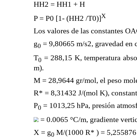
HH2 = HH1 + H
X
P = P0 [1- (HH2 /T0)]
Los valores de las constantes OA
g
= 9,80665 m/s2, gravedad en c
0
T
= 288,15 K, temperatura absol
0
m).
M = 28,9644 gr/mol, el peso molec
R* = 8,31432 J/(mol K), constante
P
= 1013,25 hPa, presión atmosfé
0
= 0.0065 °C/m, gradiente vertic
X = g
M/(1000 R* ) = 5,255876
0