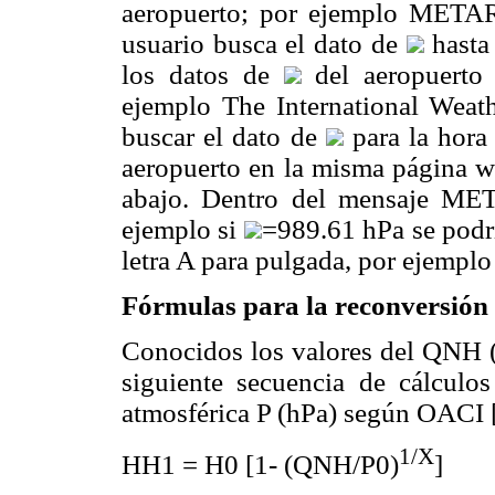
aeropuerto; por ejemplo META
usuario busca el dato de
hasta 
los datos de
del aeropuerto
ejemplo The International Wea
buscar el dato de
para la hora 
aeropuerto en la misma página we
abajo. Dentro del mensaje M
ejemplo si
=989.61 hPa se podr
letra A para pulgada, por ejemp
Fórmulas para la reconversión 
Conocidos los valores del QNH (h
siguiente secuencia de cálculos
atmosférica P (hPa) según OACI 
1/X
HH1 = H0 [1- (QNH/P0)
]