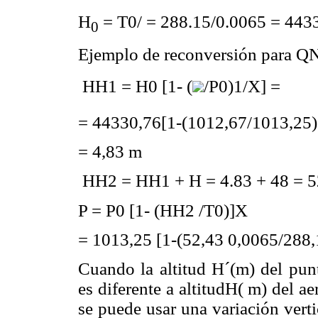
H
= T0/ = 288.15/0.0065 = 44330
0
Ejemplo de reconversión para 
HH1 = H0 [1- (
/P0)1/X] =
= 44330,76[1-(1012,67/1013,25
= 4,83 m
HH2 = HH1 + H = 4.83 + 48 = 5
P = P0 [1- (HH2 /T0)]X
= 1013,25 [1-(52,43 0,0065/288
Cuando la altitud H´(m) del pun
es diferente a altitudH( m) del a
se puede usar una variación vert