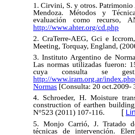
1. Cirvini, S. y otros. Patrimon
Mendoza. Métodos y Técnicas
evaluación como recurso,
http://www.ahter.org/cd.php
2. CraTerre-AEG, Gci e Iccrom,
Meeting, Torquay, England, (2000
3. Instituto Argentino de Norma
Las normas utilizadas fueron: 
cuya consulta se gest
http://www.iram.org.ar/index.
Normas
[Consulta: 20 oct.2009- 
4. Schroeder, H. Moisture tra
construction of earthen building
[
Li
N°523 (2011) 107-116.
5. Monjo Carrió, J. Tratado 
técnicas de intervención. Eleme