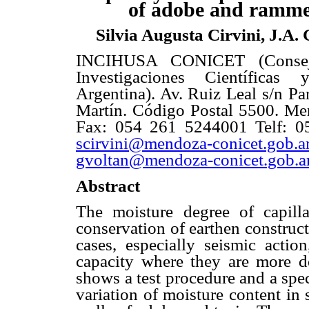
of adobe and ramme
Silvia Augusta Cirvini, J.A.
INCIHUSA CONICET (Consej
Investigaciones Científicas
Argentina). Av. Ruiz Leal s/n P
Martín. Código Postal 5500. Me
Fax: 054 261 5244001 Telf: 
scirvini@mendoza-conicet.gob.a
gvoltan@mendoza-conicet.gob.a
Abstract
The moisture degree of capilla
conservation of earthen construc
cases, especially seismic action
capacity where they are more d
shows a test procedure and a speci
variation of moisture content in 