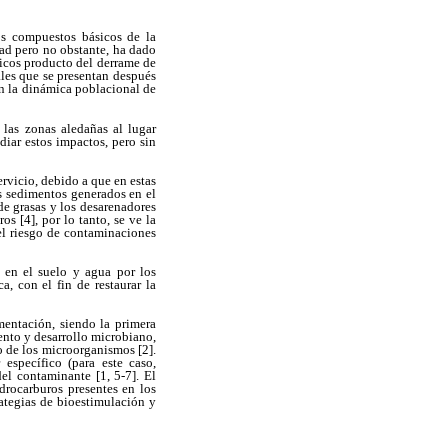
s compuestos básicos de la
dad pero no obstante, ha dado
ticos producto del derrame de
ales que se presentan después
en la dinámica poblacional de
las zonas aledañas al lugar
diar estos impactos, pero sin
ervicio, debido a que en estas
os sedimentos generados en el
de grasas y los desarenadores
 [4], por lo tanto, se ve la
el riesgo de contaminaciones
 en el suelo y agua por los
, con el fin de restaurar la
mentación, siendo la primera
ento y desarrollo microbiano,
o de los microorganismos [2].
specífico (para este caso,
el contaminante [1, 5-7]. El
drocarburos presentes en los
ategias de bioestimulación y