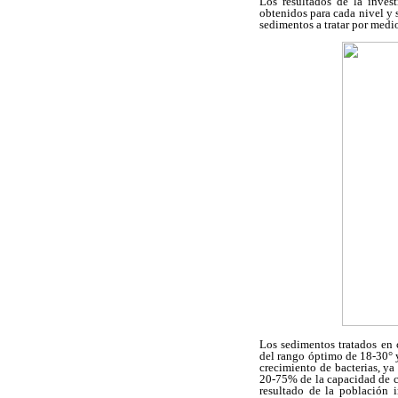
Los resultados de la inves
obtenidos para cada nivel y 
sedimentos a tratar por medi
Los sedimentos tratados en 
del rango óptimo de 18-30° y
crecimiento de bacterias, ya
20-75% de la capacidad de ca
resultado de la población i