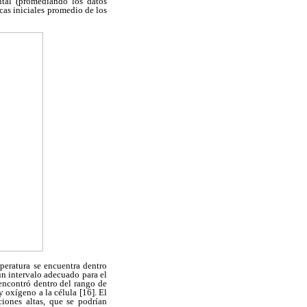
ntal (promediando los datos
gicas iniciales promedio de los
peratura se encuentra dentro
un intervalo adecuado para el
 encontró dentro del rango de
 oxígeno a la célula [16]. El
ciones altas, que se podrían