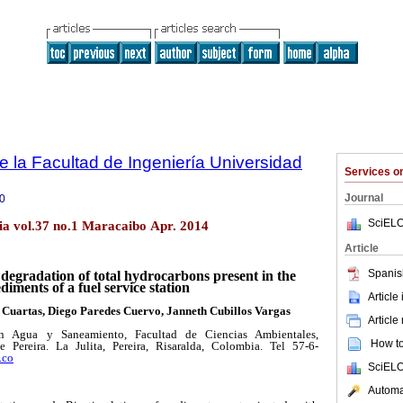
e la Facultad de Ingeniería Universidad
Services 
Journal
0
SciELO
lia vol.37 no.1 Maracaibo Apr. 2014
Article
Spanis
degradation of total hydrocarbons present in the
ediments of a fuel service station
Article
 Cuartas, Diego Paredes Cuervo, Janneth Cubillos Vargas
Article
n Agua y Saneamiento, Facultad de Ciencias Ambientales,
How to 
 Pereira. La Julita, Pereira, Risaralda, Colombia. Tel 57-6-
.co
SciELO
Automat