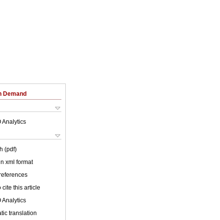
on Demand
 Analytics
h (pdf)
 in xml format
 references
cite this article
 Analytics
ic translation