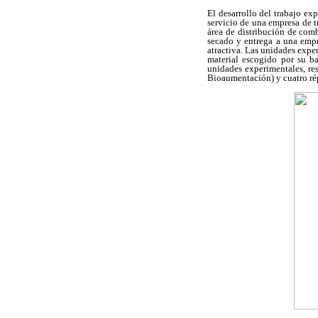
El desarrollo del trabajo ex
servicio de una empresa de t
área de distribución de comb
secado y entrega a una empr
atractiva. Las unidades expe
material escogido por su b
unidades experimentales, re
Bioaumentación) y cuatro répl