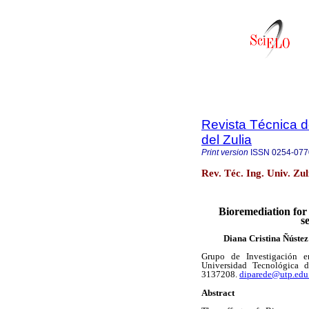
Revista Técnica d
del Zulia
Print version
ISSN
0254-077
Rev. Téc. Ing. Univ. Zu
Bioremediation for 
s
Diana Cristina Ñústez
Grupo de Investigación e
Universidad Tecnológica de
3137208.
diparede@utp.edu
Abstract