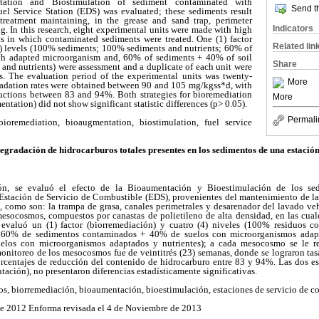
tation and Biostimulation of sediment contaminated with
Send th
el Service Station (EDS) was evaluated; these sediments result
 treatment maintaining, in the grease and sand trap, perimeter
Indicators
. In this research, eight experimental units were made with high
s in which contaminated sediments were treated. One (1) factor
Related lin
4) levels (100% sediments; 100% sediments and nutrients; 60% of
th adapted microorganism and, 60% of sediments + 40% of soil
Share
and nutrients) were assessment and a duplicate of each unit were
es. The evaluation period of the experimental units was twenty-
More
radation rates were obtained between 90 and 105 mg/kgss*d, with
uctions between 83 and 94%. Both strategies for bioremediation
More
tation) did not show significant statistic differences (p> 0.05).
Permali
ioremediation, bioaugmentation, biostimulation, fuel service
gradación de hidrocarburos totales presentes en los sedimentos de una estación
ión, se evaluó el efecto de la Bioaumentación y Bioestimulación de los s
Estación de Servicio de Combustible (EDS), provenientes del mantenimiento de la
s, como son: la trampa de grasa, canales perimetrales y desarenador del lavado vehi
mesocosmos, compuestos por canastas de polietileno de alta densidad, en las cual
 evaluó un (1) factor (biorremediación) y cuatro (4) niveles (100% residuos 
; 60% de sedimentos contaminados + 40% de suelos con microorganismos ada
los con microorganismos adaptados y nutrientes); a cada mesocosmo se le rea
monitoreo de los mesocosmos fue de veintitrés (23) semanas, donde se lograron ta
entajes de reducción del contenido de hidrocarburo entre 83 y 94%. Las dos es
ación), no presentaron diferencias estadísticamente significativas.
os, biorremediación, bioaumentación, bioestimulación, estaciones de servicio de c
de 2012 Enforma revisada el 4 de Noviembre de 2013