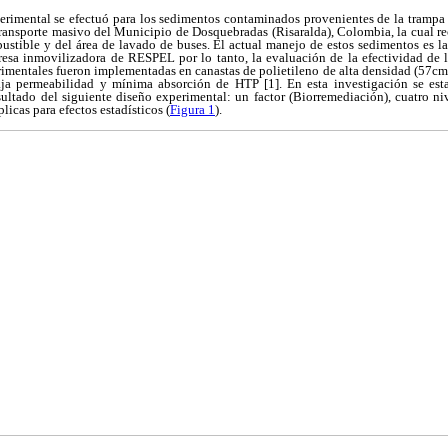
perimental se efectuó para los sedimentos contaminados provenientes de la trampa
ransporte masivo del Municipio de Dosquebradas (Risaralda), Colombia, la cual re
ustible y del área de lavado de buses. El actual manejo de estos sedimentos es l
esa inmovilizadora de RESPEL por lo tanto, la evaluación de la efectividad de 
rimentales fueron implementadas en canastas de polietileno de alta densidad (57c
aja permeabilidad y mínima absorción de HTP [1]. En esta investigación se es
sultado del siguiente diseño experimental: un factor (Biorremediación), cuatro ni
icas para efectos estadísticos (
Figura 1
).