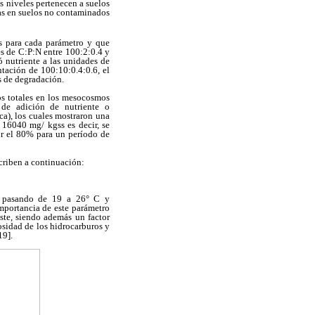
s niveles pertenecen a suelos
ras en suelos no contaminados
s para cada parámetro y que
es de C:P:N entre 100:2:0.4 y
ó nutriente a las unidades de
tación de 100:10:0.4:0.6, el
s de degradación.
ros totales en los mesocosmos
 de adición de nutriente o
ca), los cuales mostraron una
16040 mg/ kgss es decir, se
ir el 80% para un período de
criben a continuación:
, pasando de 19 a 26° C y
importancia de este parámetro
ste, siendo además un factor
osidad de los hidrocarburos y
19].