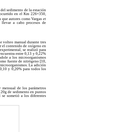
 del sedimento de la estación
 ocurrido en el Km 226+350,
a que autores como Vargas
et
a llevar a cabo procesos de
e volteo manual durante tres
ar el contenido de oxígeno en
experimental, se realizó para
 encuentra entre 0,13 y 0,22%
ndole a los microorganismos
como fuente de nitrógeno [10,
s microorganismos. La adición
 0,10 y 0,20% para todos los
y mensual de los parámetros
e 20g de sedimento en puntos
 se sometió a los diferentes