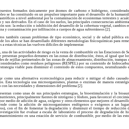
puestos formados únicamente por átomos de carbono e hidrógeno, considerado
leo se ha constituido en un propulsor importante para el desarrollo de la humani
tastróficos a nivel ambiental por la contaminación de ecosistemas terrestres y acuá
 y sus derivados. En el caso de los suelos, las principales consecuencias ambient
n son: la reducción o inhibición del desarrollo de la cobertura vegetal, cambios 
ana y contaminación por infiltración a cuerpos de agua subterráneos [2].
ros también causan problemas de tipo económico, social y de salud pública en 
s de los años se han desarrollado diferentes metodologías fisicoquímicas para reme
 a estas técnicas las vuelven difíciles de implementar.
, una de las actividades de riesgo es la venta de combustible en las Estaciones de S
e presentan pequeños derrames en las zonas de distribución; éstos, al igual que l
s de rejillas perimetrales de las zonas de almacenamiento, distribución, trampas 
 considerados como residuos peligrosos (RESPEL) por su contenido de hidrocarburos
estrategia viable para disminuir el contenido de estos compuestos, neutralizando 
rge como una alternativa ecotecnológica para reducir o mitigar el daño causado
s. Esta tecnología usa microorganismos, plantas o enzimas de manera estratégica
 con las necesidades y dimensiones del problema [2].
esentan como unas de sus principales estrategias, la bioestimulación y la bioau
nutrientes, principalmente fuentes de nitrógeno y fósforo, para favorecer el crecimi
 por medio de adición de agua, oxígeno y otros elementos que mejoren el desarroll
ende como la adición de microorganismos endógenos o exógenos a un lugar e
os), con el fin de fomentar la degradación y disminuir el tiempo de reducción d
investigación fue evaluar a escala de laboratorio el proceso de degradación de hi
mantenimiento en una estación de servicio de combustible, por medio de las estr