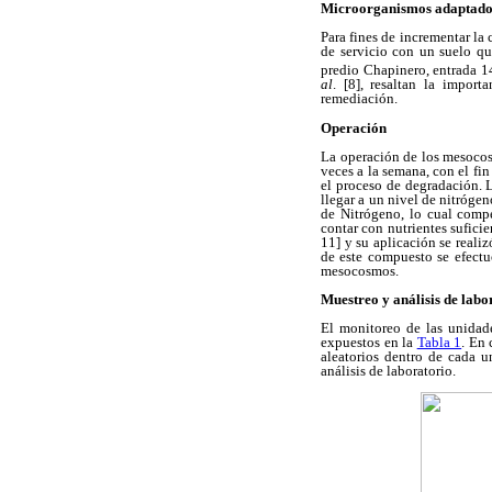
Microorganismos adaptado
Para fines de incrementar la
de servicio con un suelo q
predio Chapinero, entrada 1
al
. [8], resaltan la impor
remediación.
Operación
La operación de los mesocos
veces a la semana, con el fi
el proceso de degradación. L
llegar a un nivel de nitróge
de Nitrógeno, lo cual comp
contar con nutrientes sufici
11] y su aplicación se reali
de este compuesto se efectu
mesocosmos.
Muestreo y análisis de labo
El monitoreo de las unidad
expuestos en la
Tabla 1
. En
aleatorios dentro de cada u
análisis de laboratorio.