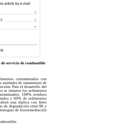
is article by e-mail
ks
nk
 de servicio de combustible
edimentos contaminados con
s unidades de tratamiento de
cular. Para el desarrollo del
es se trataron los sedimentos
contaminados; 100% residuos
ptados y 60% de sedimentos
lizó una réplica con fines
sas de degradación entre 90 y
trategias de biorremediación
ombustible.