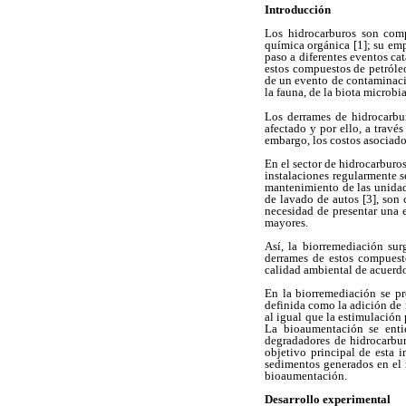
Introducción
Los hidrocarburos son com
química orgánica [1]; su emp
paso a diferentes eventos ca
estos compuestos de petróleo
de un evento de contaminació
la fauna, de la biota microbi
Los derrames de hidrocarbu
afectado y por ello, a travé
embargo, los costos asociados
En el sector de hidrocarburos
instalaciones regularmente s
mantenimiento de las unidade
de lavado de autos [3], son
necesidad de presentar una 
mayores.
Así, la biorremediación su
derrames de estos compuesto
calidad ambiental de acuerdo
En la biorremediación se pr
definida como la adición de 
al igual que la estimulación
La bioaumentación se enti
degradadores de hidrocarbur
objetivo principal de esta 
sedimentos generados en el 
bioaumentación.
Desarrollo experimental