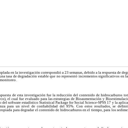
plada en la investigación correspondió a 23 semanas, debido a la respuesta de de
una tasa de degradación estable que no representó incrementos significativos en l
 monitoreo.
espuesta de esta investigación fue la reducción del contenido de hidrocarburos to
co), el cual fue evaluado para las estrategias de Bioaumentación y Bioestimulació
so del software estadístico Statistical Package for Social Science-SPSS 17 y la aplic
anza para un nivel de confiabilidad del 95%. Con estos resultados, se definió
ropiada para degradar el contenido de hidrocarburos en el tiempo, para los sedim