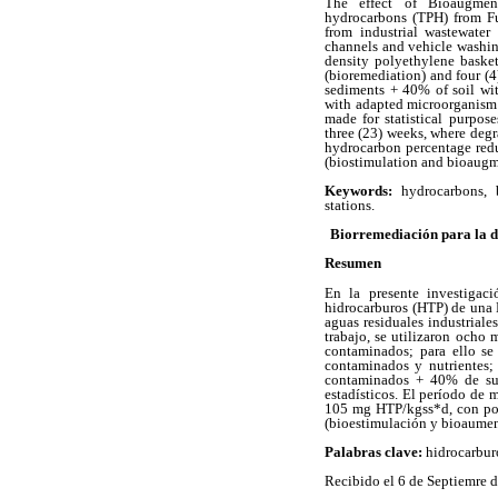
The effect of Bioaugmen
hydrocarbons (TPH) from Fu
from industrial wastewater
channels and vehicle washing
density polyethylene basket
(bioremediation) and four (
sediments + 40% of soil wi
with adapted microorganism 
made for statistical purpos
three (23) weeks, where deg
hydrocarbon percentage red
(biostimulation and bioaugmen
Keywords:
hydrocarbons, b
stations.
Biorremediación para la de
Resumen
En la presente investigac
hidrocarburos (HTP) de una 
aguas residuales industriale
trabajo, se utilizaron ocho 
contaminados; para ello se
contaminados y nutrientes
contaminados + 40% de sue
estadísticos. El período de 
105 mg HTP/kgss*d, con porc
(bioestimulación y bioaument
Palabras clave:
hidrocarbur
Recibido el 6 de Septiemre 