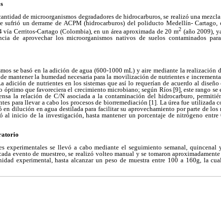
s
 cantidad de microorganismos degradadores de hidrocarburos, se realizó una mezcla
ue sufrió un derrame de ACPM (hidrocarburos) del poliducto Medellín- Cartago,
2
4 vía Cerritos-Cartago (Colombia), en un área aproximada de 20 m
(año 2009), y
tancia de aprovechar los microorganismos nativos de suelos contaminados par
mos se basó en la adición de agua (600-1000 mL) y aire mediante la realización d
n de mantener la humedad necesaria para la movilización de nutrientes e increment
a adición de nutrientes en los sistemas que así lo requerían de acuerdo al diseño 
no óptimo que favoreciera el crecimiento microbiano; según Ríos [9], este rango se
ensa la relación de C/N asociada a la contaminación del hidrocarburo, permitié
entes para llevar a cabo los procesos de biorremediación [1]. La úrea fue utilizada 
zó en dilución en agua destilada para facilitar su aprovechamiento por parte de lo
ó al inicio de la investigación, hasta mantener un porcentaje de nitrógeno entre
ratorio
es experimentales se llevó a cabo mediante el seguimiento semanal, quincenal 
 cada evento de muestreo, se realizó volteo manual y se tomaron aproximadament
nidad experimental, hasta alcanzar un peso de muestra entre 100 a 160g, la cual