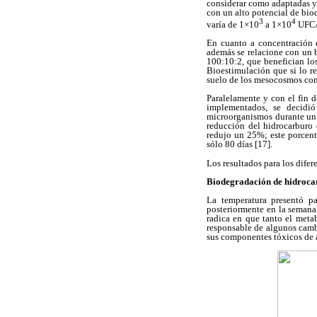
considerar como adaptadas y 
con un alto potencial de bio
3
4
varía de 1×10
a 1×10
UFC/g
En cuanto a concentración 
además se relacione con un b
100:10:2, que benefician los
Bioestimulación que si lo r
suelo de los mesocosmos cont
Paralelamente y con el fin d
implementados, se decidió
microorganismos durante un p
reducción del hidrocarburo
redujo un 25%; este porcent
sólo 80 días [17].
Los resultados para los dife
Biodegradación de hidroca
La temperatura presentó p
posteriormente en la semana 
radica en que tanto el meta
responsable de algunos cambi
sus componentes tóxicos de a