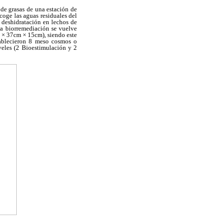
 de grasas de una estación de
coge las aguas residuales del
a deshidratación en lechos de
la biorremediación se vuelve
m × 37cm × 15cm), siendo este
tablecieron 8 meso cosmos o
veles (2 Bioestimulación y 2