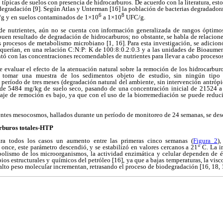
típicas de suelos con presencia de hidrocarburos. De acuerdo con la literatura, esto
degradación [9]. Según Atlas y Unterman [16] la población de bacterias degradado
6
8
 y en suelos contaminados de 1×10
a 1×10
UFC/g.
de nutrientes, aún no se cuenta con información generalizada de rangos óptimo
uen resultado de degradación de hidrocarburos; no obstante, se habla de relacion
 procesos de metabolismo microbiano [1, 16]. Para esta investigación, se adicion
equerían, en una relación C:N:P: K de 100:8:0.2:0.3 y a las unidades de Bioaumen
ó con las concentraciones recomendables de nutrientes para llevar a cabo proceso
e evaluar el efecto de la atenuación natural sobre la remoción de los hidrocarbu
 tomar una muestra de los sedimentos objeto de estudio, sin ningún tipo
eríodo de tres meses (degradación natural del ambiente, sin intervención antrópi
 de 5484 mg/kg de suelo seco, pasando de una concentración inicial de 21524 a 
aje de remoción es bajo, ya que con el uso de la biorremediación se puede reduc
rentes mesocosmos, hallados durante un período de monitoreo de 24 semanas, se des
rburos totales-HTP
ara todos los casos un aumento entre las primeras cinco semanas (
Figura 2
)
once, este parámetro descendió, y se estabilizó en valores cercanos a 21° C. La 
bolismo de los microorganismos, la actividad enzimática y celular dependen de é
os estructurales y químicos del petróleo [16], ya que a bajas temperaturas, la visc
lto peso molecular incrementan, retrasando el proceso de biodegradación [16, 18, 