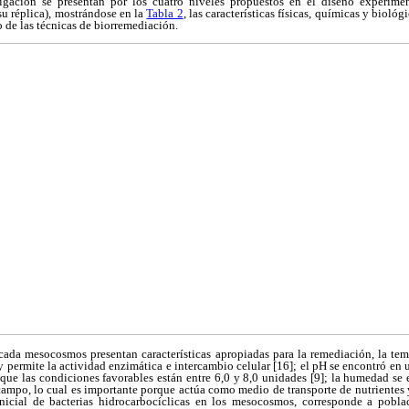
tigación se presentan por los cuatro niveles propuestos en el diseño experime
su réplica), mostrándose en la
Tabla 2
, las características físicas, químicas y bioló
o de las técnicas de biorremediación.
cada mesocosmos presentan características apropiadas para la remediación, la tem
 permite la actividad enzimática e intercambio celular [16]; el pH se encontró en 
 que las condiciones favorables están entre 6,0 y 8,0 unidades [9]; la humedad se
mpo, lo cual es importante porque actúa como medio de transporte de nutrientes y
nicial de bacterias hidrocarbocíclicas en los mesocosmos, corresponde a pobla