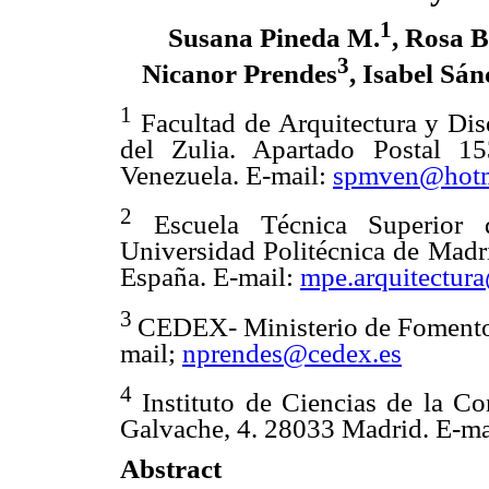
1
Susana Pineda M.
, Rosa 
3
Nicanor Prendes
, Isabel Sá
1
Facultad de Arquitectura y Dis
del Zulia. Apartado Postal 15
Venezuela. E-mail:
spmven@hotm
2
Escuela Técnica Superior d
Universidad Politécnica de Madri
España. E-mail:
mpe.arquitectur
3
CEDEX- Ministerio de Fomento
mail;
nprendes@cedex.es
4
Instituto de Ciencias de la Co
Galvache, 4. 28033 Madrid. E-ma
Abstract