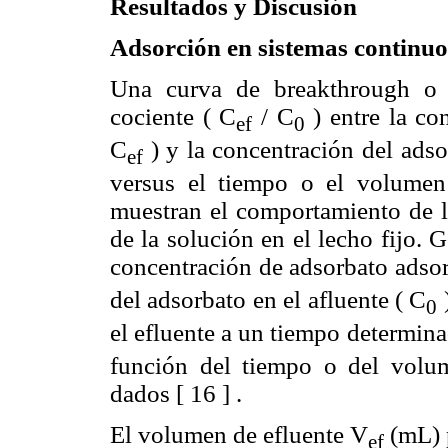
Resultados y Discusión
Adsorción en sistemas continuo
Una curva de breakthrough o ru
cociente ( C
/ C
) entre la co
ef
0
C
) y la concentración del adso
ef
versus el tiempo o el volumen
muestran el comportamiento de l
de la solución en el lecho fijo.
concentración de adsorbato adso
del adsorbato en el afluente ( C
)
0
el efluente a un tiempo determin
función del tiempo o del volu
dados [ 16 ] .
El volumen de efluente V
(mL) p
ef