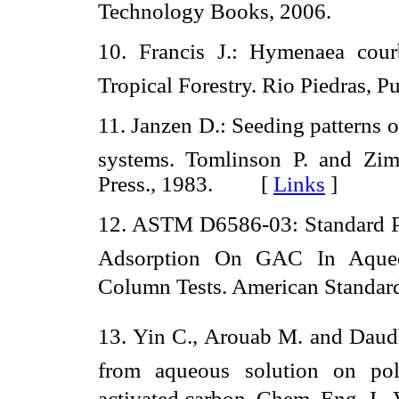
Technology Books, 2006.
10. Francis J.: Hymenaea courba
Tropical Forestry. Rio Piedras
11. Janzen D.: Seeding patterns of
systems. Tomlinson P. and Zi
Press., 1983. [
Links
]
12. ASTM D6586-03: Standard Pr
Adsorption On GAC In Aqueo
Column Tests. American Standar
13. Yin C., Arouab M. and Daudb
from aqueous solution on pol
activated carbon. Chem. Eng. J., 