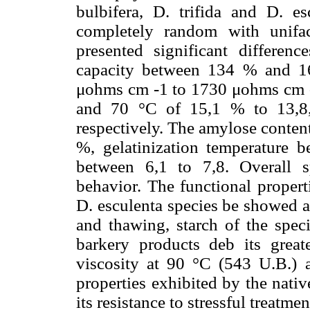
bulbifera, D. trifida and D. e
completely random with unifac
presented significant differen
capacity between 134 % and 16
μohms cm -1 to 1730 μohms cm -1
and 70 °C of 15,1 % to 13,8
respectively. The amylose conte
%, gelatinization temperature
between 6,1 to 7,8. Overall s
behavior. The functional propert
D. esculenta species be showed att
and thawing, starch of the speci
barkery products deb its great
viscosity at 90 °C (543 U.B.) a
properties exhibited by the nativ
its resistance to stressful treat