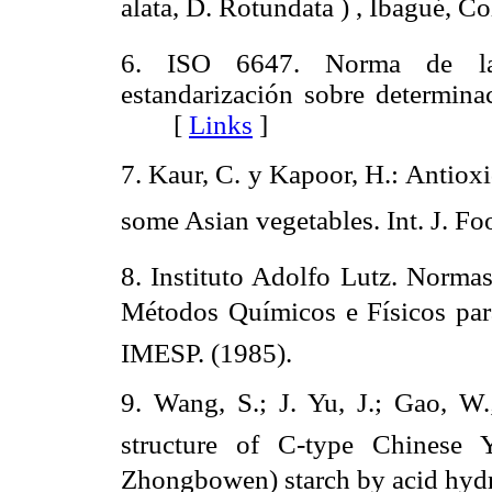
alata, D. Rotundata ) , Ibagué, 
6. ISO 6647. Norma de la o
estandarización sobre determina
[
Links
]
7. Kaur, C. y Kapoor, H.: Antioxi
some Asian vegetables. Int. J. F
8. Instituto Adolfo Lutz. Normas
Métodos Químicos e Físicos para
IMESP. (1985).
9. Wang, S.; J. Yu, J.; Gao, W.
structure of C-type Chinese 
Zhongbowen) starch by acid hydro