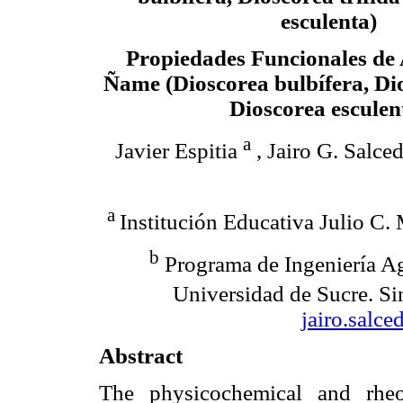
esculenta)
Propiedades Funcionales de
Ñame (Dioscorea bulbífera, Dio
Dioscorea esculen
a
Javier Espitia
, Jairo G. Salce
a
Institución Educativa Julio C
b
Programa de Ingeniería Agr
Universidad de Sucre. Si
jairo.salc
Abstract
The physicochemical and rheo