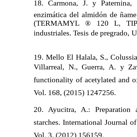
18. Carmona, J. y Paternina, 
enzimática del almidón de ñame (
(TERMAMYL ® 120 L, TIPO L
industriales. Tesis de pregrado,
19. Mello El Halala, S., Colussia
Villarreal, N., Guerra, A. y Za
functionality of acetylated and o
Vol. 168, (2015) 1247256.
20. Ayucitra, A.: Preparation 
starches. International Journal
Vol. 3, (2012) 156159.