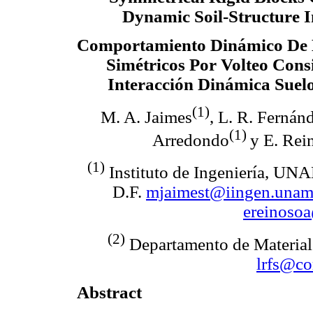
Dynamic Soil-Structure I
Comportamiento Dinámico De 
Simétricos Por Volteo Con
Interacción Dinámica Suel
(1)
M. A. Jaimes
, L. R. Fernán
(1)
Arredondo
y E. Rei
(1)
Instituto de Ingeniería, UN
D.F.
mjaimest@iingen.una
ereinoso
(2)
Departamento de Material
lrfs@co
Abstract