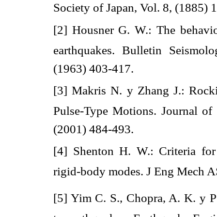
Society of Japan, Vol. 8, (1885) 
[2] Housner G. W.: The behavio
earthquakes. Bulletin Seismol
(1963) 403-417.
[3] Makris N. y Zhang J.: Roc
Pulse-Type Motions. Journal of
(2001) 484-493.
[4] Shenton H. W.: Criteria for
rigid-body modes. J Eng Mech A
[5] Yim C. S., Chopra, A. K. y P