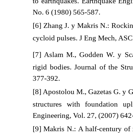
to earthquakes. Earthquake Engi
No. 6 (1980) 565-587.
[6] Zhang J. y Makris N.: Rocki
cycloid pulses. J Eng Mech, ASC
[7] Aslam M., Godden W. y Scal
rigid bodies. Journal of the St
377-392.
[8] Apostolou M., Gazetas G. y Ga
structures with foundation up
Engineering, Vol. 27, (2007) 642
[9] Makris N.: A half-century of