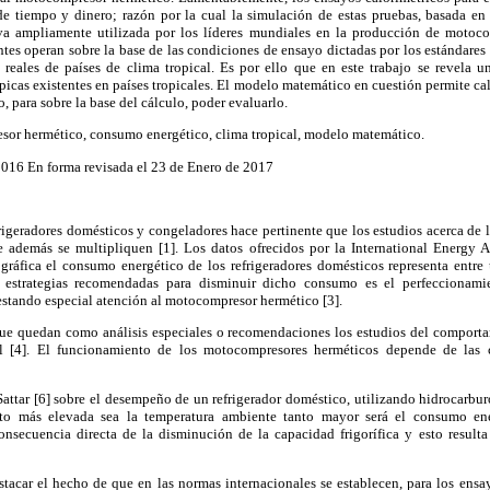
e tiempo y dinero; razón por la cual la simulación de estas pruebas, basada e
iva ampliamente utilizada por los líderes mundiales en la producción de motoco
es operan sobre la base de las condiciones de ensayo dictadas por los estándares 
reales de países de clima tropical. Es por ello que en este trabajo se revela
picas existentes en países tropicales. El modelo matemático en cuestión permite calc
 para sobre la base del cálculo, poder evaluarlo.
or hermético, consumo energético, clima tropical, modelo matemático.
2016 En forma revisada el 23 de Enero de 2017
igeradores domésticos y congeladores hace pertinente que los estudios acerca de l
e además se multipliquen [1]. Los datos ofrecidos por la International Energy 
ráfica el consumo energético de los refrigeradores domésticos representa entr
s estrategias recomendadas para disminuir dicho consumo es el perfeccionam
estando especial atención al motocompresor hermético [3].
ue quedan como análisis especiales o recomendaciones los estudios del comporta
al [4]. El funcionamiento de los motocompresores herméticos depende de las 
Sattar [6] sobre el desempeño de un refrigerador doméstico, utilizando hidrocarbu
to más elevada sea la temperatura ambiente tanto mayor será el consumo en
onsecuencia directa de la disminución de la capacidad frigorífica y esto result
tacar el hecho de que en las normas internacionales se establecen, para los ensa