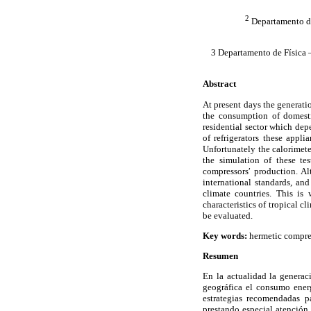
2
Departamento de
3 Departamento de Física 
Abstract
At present days the generati
the consumption of domesti
residential sector which de
of refrigerators these app
Unfortunately the calorimete
the simulation of these t
compressorsʹ production. Al
international standards, and
climate countries. This is
characteristics of tropical c
be evaluated.
Key words:
hermetic compres
Resumen
En la actualidad la generac
geográfica el consumo energ
estrategias recomendadas p
prestando especial atención