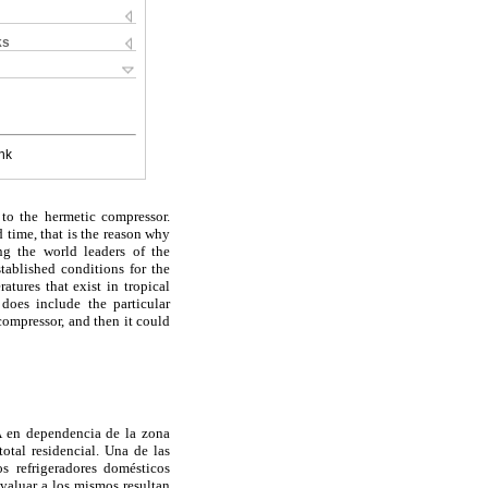
ks
nk
to the hermetic compressor.
 time, that is the reason why
g the world leaders of the
tablished conditions for the
atures that exist in tropical
does include the particular
 compressor, and then it could
EA en dependencia de la zona
otal residencial. Una de las
s refrigeradores domésticos
valuar a los mismos resultan