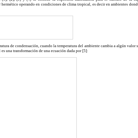
 hermético operando en condiciones de clima tropical, es decir en ambientes donde
ratura de condensación, cuando la temperatura del ambiente cambia a algún valor s
al es una transformación de una ecuación dada por [5]: