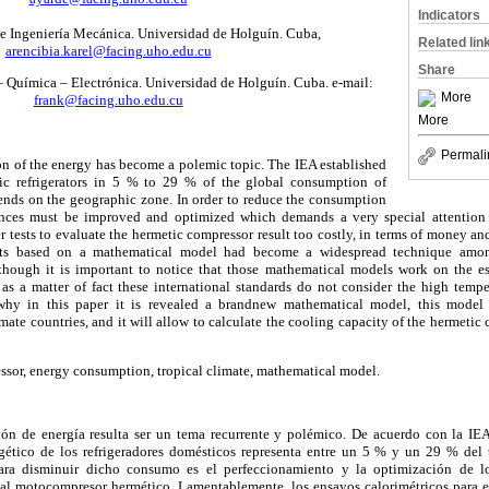
Indicators
 Ingeniería Mecánica. Universidad de Holguín. Cuba,
Related lin
arencibia.karel@facing.uho.edu.cu
Share
– Química – Electrónica. Universidad de Holguín. Cuba. e-mail:
More
frank@facing.uho.edu.cu
More
Permali
on of the energy has become a polemic topic. The IEA established
c refrigerators in 5 % to 29 % of the global consumption of
pends on the geographic zone. In order to reduce the consumption
liances must be improved and optimized which demands a very special attention 
r tests to evaluate the hermetic compressor result too costly, in terms of money and
ests based on a mathematical model had become a widespread technique amon
though it is important to notice that those mathematical models work on the es
 as a matter of fact these international standards do not consider the high temper
 why in this paper it is revealed a brandnew mathematical model, this model 
limate countries, and it will allow to calculate the cooling capacity of the hermetic
sor, energy consumption, tropical climate, mathematical model.
ión de energía resulta ser un tema recurrente y polémico. De acuerdo con la I
ético de los refrigeradores domésticos representa entre un 5 % y un 29 % del t
ara disminuir dicho consumo es el perfeccionamiento y la optimización de lo
 al motocompresor hermético. Lamentablemente, los ensayos calorimétricos para e