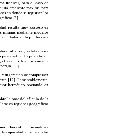
ma tropical, para el caso de
ratura ambiente máxima para
icos en donde se registran los
ráficas [8].
lidad resulta muy costoso en
las mismas mediante modelos
s mundiales en la producción
desarrollaron y validaron un
 para evaluar las pérdidas de
r, el modelo describe cómo la
nergía [11].
 refrigeración de compresión
ente [12]. Lamentablemente,
resor hermético operando en
bre la base del cálculo de la
lotar en regiones geográficas
mpresor hermético operando en
de la capacidad se tomaron las