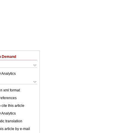
on Demand
 Analytics
 in xml format
 references
cite this article
 Analytics
ic translation
is article by e-mail