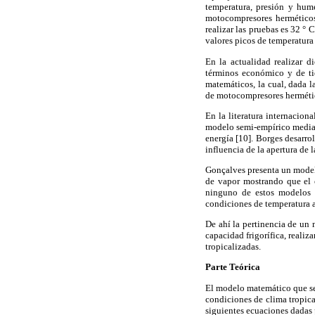
temperatura, presión y hume
motocompresores herméticos
realizar las pruebas es 32 ° 
valores picos de temperatura 
En la actualidad realizar d
términos económico y de ti
matemáticos, la cual, dada 
de motocompresores hermétic
En la literatura internacio
modelo semi-empírico mediant
energía [10]. Borges desarro
influencia de la apertura de 
Gonçalves presenta un model
de vapor mostrando que el 
ninguno de estos modelos m
condiciones de temperatura am
De ahí la pertinencia de un 
capacidad frigorífica, reali
tropicalizadas.
Parte Teórica
El modelo matemático que se 
condiciones de clima tropical
siguientes ecuaciones dadas 