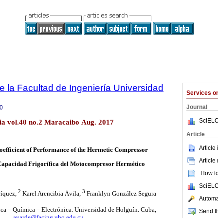
e la Facultad de Ingeniería Universidad
Services 
Journal
0
SciELO
lia vol.40 no.2 Maracaibo Aug. 2017
Article
Article
Coefficient of Performance of the Hermetic Compressor
Article
 Capacidad Frigorífica del Motocompresor Hermético
How to 
SciELO
2
3
íquez,
Karel Arencibia Ávila,
Franklyn González Segura
Automat
ca – Química – Electrónica. Universidad de Holguín. Cuba,
Send th
ayarde@facing.uho.edu.cu