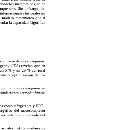
n modelos matemáticos, se ha
mpresores. Sin embargo, los
internacionales las cuales no
 un modelo matemático que sí
ular la capacidad frigorífica
a eficacia de estas máquinas,
Agency (IEA) revelan que en
e un 5 % y un 29 % del total
iento y optimización de los
miento de estas máquinas en
condiciones termodinámicas
ros como refrigerante y HFC -
ergético del motocompresor
a ser independientemente del
yos calorimétricos valores de