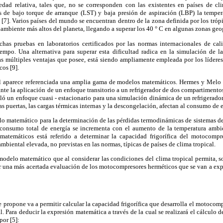
dad relativa, tales que, no se corresponden con las existentes en países de cli
 de bajo torque de arranque (LST) y baja presión de aspiración (LBP) la tempe
C [7]. Varios países del mundo se encuentran dentro de la zona definida por los tróp
ambiente más altos del planeta, llegando a superar los 40 ° C en algunas zonas geog
ichas pruebas en laboratorios certificados por las normas internacionales de ca
empo. Una alternativa para superar esta dificultad radica en la simulación de 
las múltiples ventajas que posee, está siendo ampliamente empleada por los lídere
os [9].
nal aparece referenciada una amplia gama de modelos matemáticos. Hermes y Melo 
e la aplicación de un enfoque transitorio a un refrigerador de dos compartimentos
lló un enfoque cuasi - estacionario para una simulación dinámica de un refrigerado
las puertas, las cargas térmicas internas y la descongelación, afectan al consumo de e
o matemático para la determinación de las pérdidas termodinámicas de sistemas de
consumo total de energía se incrementa con el aumento de la temperatura ambi
atemáticos está referido a determinar la capacidad frigorífica del motocomp
biental elevada, no previstas en las normas, típicas de países de clima tropical.
modelo matemático que al considerar las condiciones del clima tropical permita, so
zar una más acertada evaluación de los motocompresores herméticos que se van a exp
propone va a permitir calcular la capacidad frigorífica que desarrolla el motoco
. Para deducir la expresión matemática a través de la cual se realizará el cálculo 
por [5]: