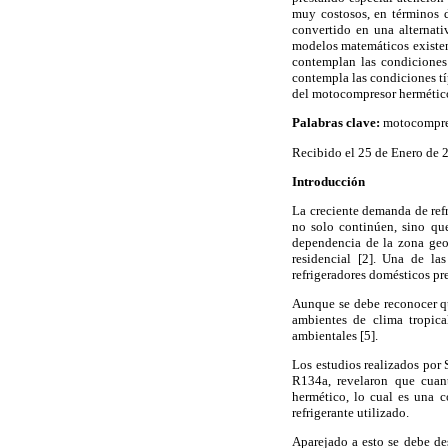
muy costosos, en términos d
convertido en una alternat
modelos matemáticos existent
contemplan las condiciones 
contempla las condiciones tí
del motocompresor hermético,
Palabras clave:
motocompres
Recibido el 25 de Enero de 
Introducción
La creciente demanda de refr
no solo continúen, sino qu
dependencia de la zona geog
residencial [2]. Una de la
refrigeradores domésticos pr
Aunque se debe reconocer q
ambientes de clima tropic
ambientales [5].
Los estudios realizados por 
R134a, revelaron que cuan
hermético, lo cual es una c
refrigerante utilizado.
Aparejado a esto se debe des