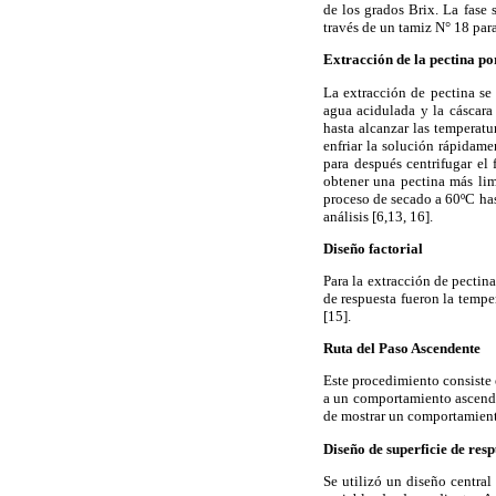
de los grados Brix. La fase 
través de un tamiz N° 18 par
Extracción de la pectina por
La extracción de pectina se 
agua acidulada y la cáscara
hasta alcanzar las temperat
enfriar la solución rápidam
para después centrifugar el
obtener una pectina más limp
proceso de secado a 60ºC has
análisis [6,13, 16].
Diseño factorial
Para la extracción de pectin
de respuesta fueron la temper
[15].
Ruta del Paso Ascendente
Este procedimiento consiste 
a un comportamiento ascende
de mostrar un comportamient
Diseño de superficie de res
Se utilizó un diseño centra