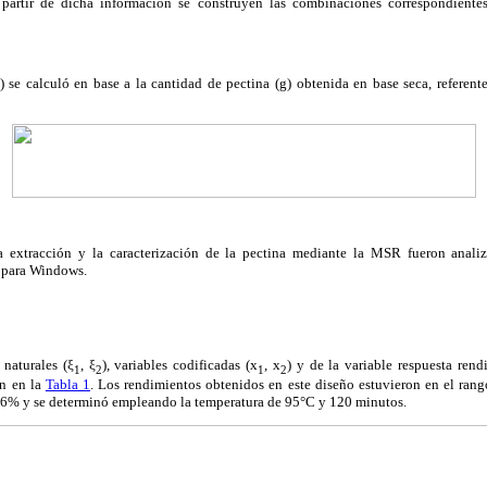
 partir de dicha información se construyen las combinaciones correspondientes 
 se calculó en base a la cantidad de pectina (g) obtenida en base seca, referente
a extracción y la caracterización de la pectina mediante la MSR fueron anal
3 para Windows.
 naturales (ξ
, ξ
), variables codificadas (x
, x
) y de la variable respuesta rend
1
2
1
2
an en la
Tabla 1
. Los rendimientos obtenidos en este diseño estuvieron en el rang
46% y se determinó empleando la temperatura de 95°C y 120 minutos.