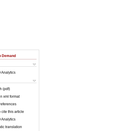
on Demand
 Analytics
h (pdf)
 in xml format
 references
cite this article
 Analytics
ic translation