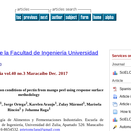
e la Facultad de Ingeniería Universidad
Services 
Journal
0
SciELO
lia vol.40 no.3 Maracaibo Dec. 2017
Article
Spanis
ion conditions of pectin from mango peel using response surface
methodology
Article
1
2
1
1
, Jorge Ortega
, Karelen Araujo
, Zulay Mármol
, Marisela
Article
1
1
Rincón
y Johanna Raga
How to 
SciELO
gía de Alimentos y Fermentaciones Industriales. Escuela de
 de Ingeniería, Universidad del Zulia, Apartado 526. Maracaibo
Automat
416-8654532.
prietomclara@gmail.com