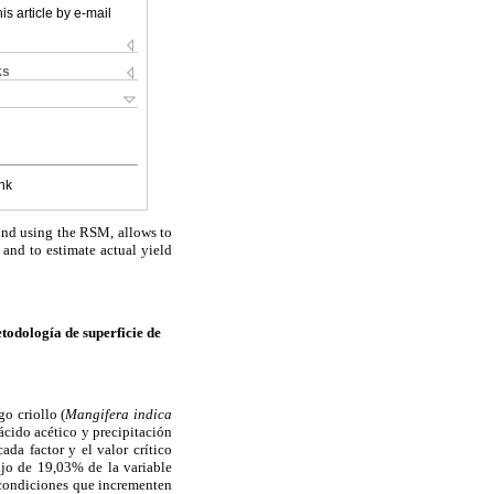
is article by e-mail
ks
nk
ound using the RSM, allows to
 and to estimate actual yield
todología de superficie de
o criollo (
Mangifera indica
ácido acético y precipitación
da factor y el valor crítico
jo de 19,03% de la variable
condiciones que incrementen