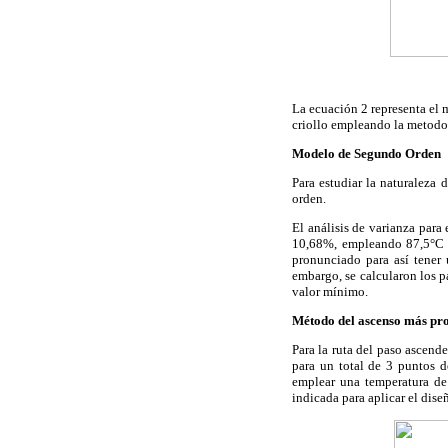
La ecuación 2 representa el 
criollo empleando la metodol
Modelo de Segundo Orden
Para estudiar la naturaleza 
orden.
El análisis de varianza par
10,68%, empleando 87,5°C y
pronunciado para así tener
embargo, se calcularon los p
valor mínimo.
Método del ascenso más pr
Para la ruta del paso ascend
para un total de 3 puntos 
emplear una temperatura de
indicada para aplicar el dise