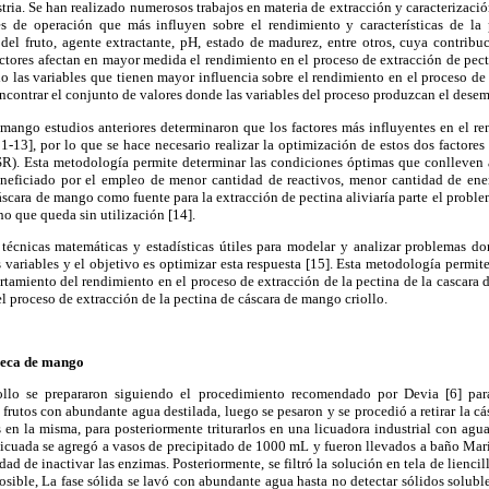
stria. Se han realizado numerosos trabajos en materia de extracción y caracterizaci
es de operación que más influyen sobre el rendimiento y características de la 
 del fruto, agente extractante, pH, estado de madurez, entre otros, cuya contrib
actores afectan en mayor medida el rendimiento en el proceso de extracción de pecti
o las variables que tienen mayor influencia sobre el rendimiento en el proceso de 
 encontrar el conjunto de valores donde las variables del proceso produzcan el des
 mango estudios anteriores determinaron que los factores más influyentes en el r
1-13], por lo que se hace necesario realizar la optimización de estos dos factor
R). Esta metodología permite determinar las condiciones óptimas que conlleven 
neficiado por el empleo de menor cantidad de reactivos, menor cantidad de ener
cáscara de mango como fuente para la extracción de pectina aliviaría parte el probl
o que queda sin utilización [14].
cnicas matemáticas y estadísticas útiles para modelar y analizar problemas do
as variables y el objetivo es optimizar esta respuesta [15]. Esta metodología permi
tamiento del rendimiento en el proceso de extracción de la pectina de la cascara 
l proceso de extracción de la pectina de cáscara de mango criollo.
seca de mango
llo se prepararon siguiendo el procedimiento recomendado por Devia [6] para 
 frutos con abundante agua destilada, luego se pesaron y se procedió a retirar la 
s en la misma, para posteriormente triturarlos en una licuadora industrial con agu
 licuada se agregó a vasos de precipitado de 1000 mL y fueron llevados a baño Ma
dad de inactivar las enzimas. Posteriormente, se filtró la solución en tela de lienci
sible, La fase sólida se lavó con abundante agua hasta no detectar sólidos solub