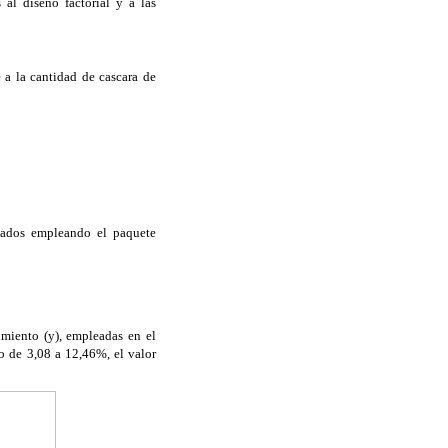
al diseño factorial y a las
 a la cantidad de cascara de
izados empleando el paquete
imiento (y), empleadas en el
o de 3,08 a 12,46%, el valor