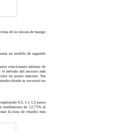
ectina de la cáscara de mango
 ajustar un modelo de segundo
punto estacionario mínimo de
e el método del ascenso más
btener un punto máximo. Sin
entrales donde se encontró un
 empleando 0,5, 1 y 1,5 pasos
n rendimiento de 12,71% al
imar la zona de estudio más