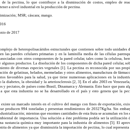
d de la pectina, lo que contribuye a la disminución de costos, empleo de rea
ener a nivel industrial en la producción de pectina.
timización; MSR; cáscara; mango
.
2016
Junio de 2017
omplejo de heteropolisacáridos estructurales que contienen sobre todo unidades d
en las paredes celulares primarias y en la laminilla media de las células parenq
asociadas con otros componentes de la pared celular, tales como la celulosa, hemi
e algunos productos. La disolución de los componentes de dicha pared celular, sob
iento de diversas especies vegetales [1]. La pectina es reconocida por sus propie
cación de gelatinas, helados, mermeladas y otros alimentos, manufactura de fármaco
tos favorables para la salud, ya que tiene numerosas aplicaciones en la industr
la diabetes, la obesidad y la arteriosclerosis [2, 3]. En el año 2003 en Venezuel
tos y pectatos, de países como Brasil, Dinamarca y Alemania. Esto hace que para al
 que esta industria no se ha desarrollado en el país y esto genera que la pect
 existe un marcado interés en el cultivo del mango con fines de exportación, exi
que producen 994 toneladas y presentan rendimientos de 20327Kg/ha. Sin embarg
ndustrialización; mientras que enormes cantidades de esta fruta se acumulan en los 
iental de importancia. Una solución a éste problema podría ser la utilización 
 una sustancia química muy importante para la industria de alimentos [5]. El apr
stria de alimentos ya que disminuiría la importación de pectina, lo cual representa 