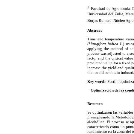
2
Facultad de Agronomía. De
Universidad del Zulia, Marac
Borjas Romero.
Núcleo Agro
Abstract
Time and temperature varia
(
Mangifera indica L.
) usin
applying the method of aci
process was adjusted to a s
factor and the critical val
predicted value for a fixed 
increase the yield and quali
that could be obtain industri
Key words:
Pectin; optimiz
Optimización de las condi
Resumen
Se optimizaron las variables
L
.) empleando la Metodologí
alcohólica. El proceso se a
caracterizado como un punt
rendimiento en la zona del