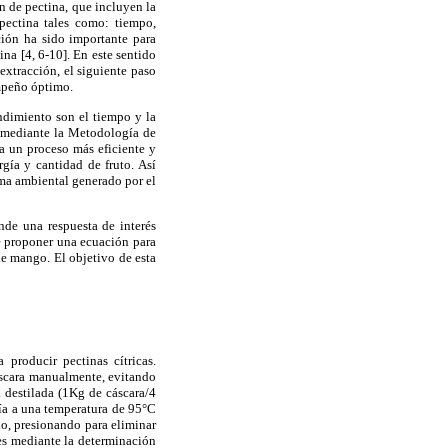
ón de pectina, que incluyen la
pectina tales como: tiempo,
ución ha sido importante para
na [4, 6-10]. En este sentido
extracción, el siguiente paso
empeño óptimo.
endimiento son el tiempo y la
es mediante la Metodología de
a un proceso más eficiente y
gía y cantidad de fruto. Así
ema ambiental generado por el
nde una respuesta de interés
te proponer una ecuación para
de mango. El objetivo de esta
producir pectinas cítricas.
cáscara manualmente, evitando
a destilada (1Kg de cáscara/4
ría a una temperatura de 95°C
llo, presionando para eliminar
les mediante la determinación