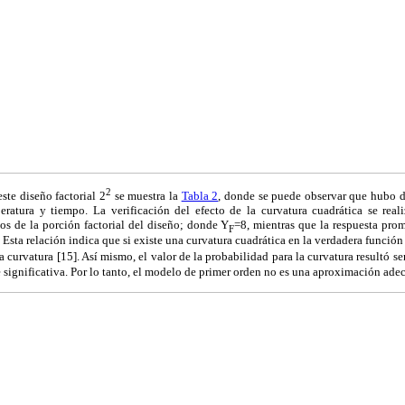
2
este diseño factorial 2
se muestra la
Tabla 2
, donde se puede observar que hubo di
eratura y tiempo. La verificación del efecto de la curvatura cuadrática se rea
os de la porción factorial del diseño; donde Y
=8, mientras que la respuesta pro
F
 Esta relación indica que si existe una curvatura cuadrática en la verdadera función
 curvatura [15]. Así mismo, el valor de la probabilidad para la curvatura resultó se
 significativa. Por lo tanto, el modelo de primer orden no es una aproximación adec