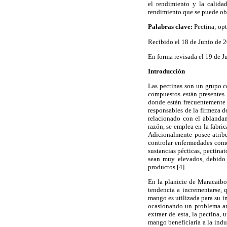
el rendimiento y la calida
rendimiento que se puede obt
Palabras clave:
Pectina; op
Recibido el 18 de Junio de 
En forma revisada el 19 de 
Introducción
Las pectinas son un grupo c
compuestos están presentes 
donde están frecuentemente 
responsables de la firmeza d
relacionado con el ablandam
razón, se emplea en la fabri
Adicionalmente posee atribu
controlar enfermedades como 
sustancias pécticas, pectina
sean muy elevados, debido a
productos [4].
En la planicie de Maracaibo
tendencia a incrementarse, 
mango es utilizada para su i
ocasionando un problema amb
extraer de esta, la pectina,
mango beneficiaría a la indu