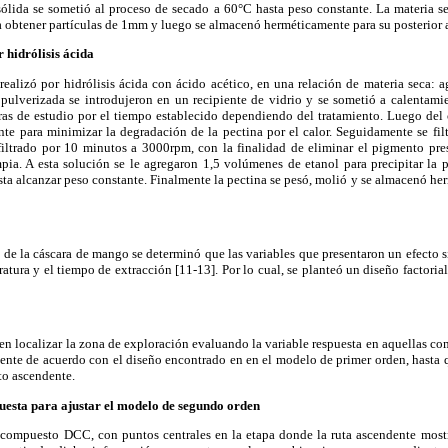
sólida se sometió al proceso de secado a 60°C hasta peso constante. La materia sec
a obtener partículas de 1mm y luego se almacenó herméticamente para su posterior a
 hidrólisis ácida
realizó por hidrólisis ácida con ácido acético, en una relación de materia seca: 
 pulverizada se introdujeron en un recipiente de vidrio y se sometió a calentami
uras de estudio por el tiempo establecido dependiendo del tratamiento. Luego del 
ente para minimizar la degradación de la pectina por el calor. Seguidamente se fi
 filtrado por 10 minutos a 3000rpm, con la finalidad de eliminar el pigmento pres
ia. A esta solución se le agregaron 1,5 volúmenes de etanol para precipitar la p
ta alcanzar peso constante. Finalmente la pectina se pesó, molió y se almacenó he
a de la cáscara de mango se determinó que las variables que presentaron un efecto si
atura y el tiempo de extracción [11-13]. Por lo cual, se planteó un diseño factoria
en localizar la zona de exploración evaluando la variable respuesta en aquellas 
nte de acuerdo con el diseño encontrado en en el modelo de primer orden, hasta qu
o ascendente.
puesta para ajustar el modelo de segundo orden
l compuesto DCC, con puntos centrales en la etapa donde la ruta ascendente most