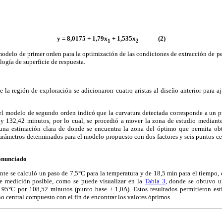
y = 8,0175 + 1,79x
+ 1,535x
(2)
1
2
modelo de primer orden para la optimización de las condiciones de extracción de p
ogía de superficie de respuesta.
de la región de exploración se adicionaron cuatro aristas al diseño anterior para
a el modelo de segundo orden indicó que la curvatura detectada corresponde a un 
 132,42 minutos, por lo cual, se procedió a mover la zona de estudio mediant
 una estimación clara de donde se encuentra la zona del óptimo que permita o
arámetros determinados para el modelo propuesto con dos factores y seis puntos c
onunciado
ente se calculó un paso de 7,5°C para la temperatura y de 18,5 min para el tiempo,
de medición posible, como se puede visualizar en la
Tabla 3
, donde se obtuvo u
 95°C por 108,52 minutos (punto base + 1,0Δ). Estos resultados permitieron est
ño central compuesto con el fin de encontrar los valores óptimos.