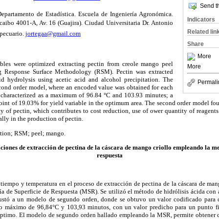
Send th
partamento de Estadística. Escuela de Ingeniería Agronómica.
Indicators
aibo 4001-A, Av. 16 (Guajira). Ciudad Universitaria Dr. Antonio
Related lin
pecuario.
jortegaa@gmail.com
Share
More
bles were optimized extracting pectin from creole mango peel
More
g Response Surface Methodology (RSM). Pectin was extracted
d hydrolysis using acetic acid and alcohol precipitation. The
Permali
econd order model, where an encoded value was obtained for each
ue characterized as a maximum of 96.84 °C and 103.93 minutes; a
point of 19.03% for yield variable in the optimum area. The second order model f
ty of pectin, which contributes to cost reduction, use of ower quantity of reagents
ally in the production of pectin.
ation; RSM; peel; mango.
ciones de extracción de pectina de la cáscara de mango criollo empleando la me
respuesta
 tiempo y temperatura en el proceso de extracción de pectina de la cáscara de mang
a de Superficie de Respuesta (MSR). Se utilizó el método de hidrólisis ácida con 
justó a un modelo de segundo orden, donde se obtuvo un valor codificado para ca
o máximo de 96,84°C y 103,93 minutos, con un valor predicho para un punto fi
 óptimo. El modelo de segundo orden hallado empleando la MSR, permite obtener 