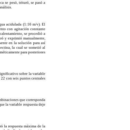
a se pesó, trituró, se pasó a
nálisis.
agua acidulada (1:16 m/v). El
ento con agitación constante
calentamiento, se procedió a
ltró y exprimió manualmente,
ente en la solución para así
ectina, la cual se sometió al
rméticamente para posteriores
gnificativo sobre la variable
l 22 con seis puntos centrales
combinaciones que corresponda
e la variable respuesta deje
ró la respuesta máxima de la