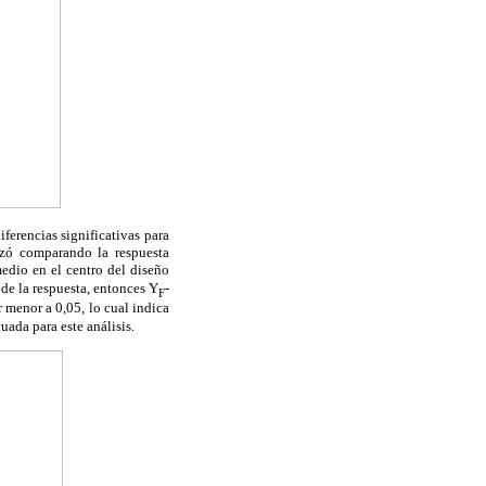
ferencias significativas para
lizó comparando la respuesta
medio en el centro del diseño
 de la respuesta, entonces Y
-
F
r menor a 0,05, lo cual indica
uada para este análisis.