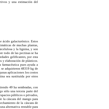
ctivos y una estimación del
e ácido galacturónico. Estos
uimáticas de muchas plantas,
celulosa y la lignina, y son
re todo de las pectinas se ha
dades gelificantes, por esta
s y elaboración de plásticos.
ia farmacéutica pues ayuda a
a, se adquirieron 48319 kg de
gunas aplicaciones los costos
ina sea sustituida por otros
stiendo 49 ha sembradas, con
o sólo una tercera parte del
espacios públicos o privados,
de la cáscara del mango para
ovechamiento de la cáscara de
una alternativa rentable para