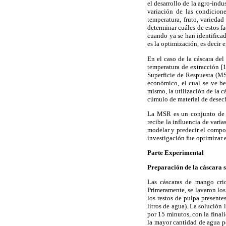
el desarrollo de la agro-indu
variación de las condicion
temperatura, fruto, variedad
determinar cuáles de estos f
cuando ya se han identificad
es la optimización, es decir
En el caso de la cáscara del
temperatura de extracción [1
Superficie de Respuesta (MS
económico, el cual se ve be
mismo, la utilización de la 
cúmulo de material de desech
La MSR es un conjunto de té
recibe la influencia de vari
modelar y predecir el compor
investigación fue optimizar e
Parte Experimental
Preparación de la cáscara 
Las cáscaras de mango crio
Primeramente, se lavaron los
los restos de pulpa presente
litros de agua). La solución
por 15 minutos, con la finali
la mayor cantidad de agua po