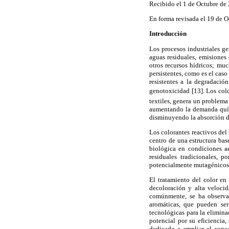
Recibido el 1 de Octubre de
En forma revisada el 19 de 
Introducción
Los procesos industriales g
aguas residuales, emisiones 
otros recursos hídricos; mu
persistentes, como es el caso
resistentes a la degradació
genotoxicidad [13]. Los colo
textiles, genera un problema
aumentando la demanda quím
disminuyendo la absorción de
Los colorantes reactivos del
centro de una estructura bas
biológica en condiciones a
residuales tradicionales, 
potencialmente mutagénicos y
El tratamiento del color en
decoloración y alta velocid
comúnmente, se ha observa
aromáticas, que pueden ser 
tecnológicas para la elimina
potencial por su eficiencia
dedicado a ampliar el conoc