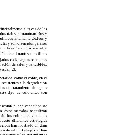
incipalmente a través de las
ndustriales contaminan ríos y
químicos altamente tóxicos y
cular y son diseñados para ser
s índices de citotoxicidad y
ión de colorantes a las fibras
jados en las aguas residuales
ción de sales y la turbidez
isual [2].
etálico, como el cobre, en el
 resistentes a la degradación
tas de tratamiento de aguas
Este tipo de colorantes son
presentan buena capacidad de
ue estos métodos se utilizan
de los colorantes a aminas
uesto diferentes estrategias
ológicos han mostrado un gran
 cantidad de trabajos se han
tractivos a los tratamientos