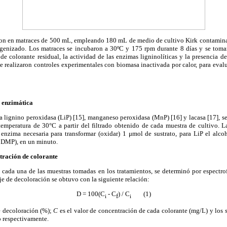
ron en matraces de 500 mL, empleando 180 mL de medio de cultivo Kirk contamin
enizado. Los matraces se incubaron a 30ºC y 175 rpm durante 8 días y se tomar
de colorante residual, la actividad de las enzimas ligninolíticas y la presencia d
e realizaron controles experimentales con biomasa inactivada por calor, para eval
 enzimática
a lignino peroxidasa (LiP) [15], manganeso peroxidasa (MnP) [16] y lacasa [17], se
temperatura de 30°C a partir del filtrado obtenido de cada muestra de cultivo. L
enzima necesaria para transformar (oxidar) 1 μmol de sustrato, para LiP el alco
6 DMP), en un minuto.
tración de colorante
 cada una de las muestras tomadas en los tratamientos, se determinó por espectro
e de decoloración se obtuvo con la siguiente relación:
D = 100(C
- C
) / C
(1)
f
i
i
e decoloración (%);
C
es el valor de concentración de cada colorante (mg/L) y los
to respectivamente.