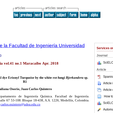
e la Facultad de Ingeniería Universidad
Services 
Journal
0
SciELO
lia vol.41 no.1 Maracaibo Apr. 2018
Article
Spanis
al dye Erionyl Turquoise by the white rot fungi
Bjerkandera
sp.
R1
Article
uliana Osorio, Juan Carlos Quintero
Article
partamento de Ingeniería Química. Facultad de Ingeniería.
How to 
Calle 67 53-108. Bloque 18-438, A.A. 1226, Medellín, Colombia.
SciELO
,
carlos.quintero@udea.edu.co
Automat