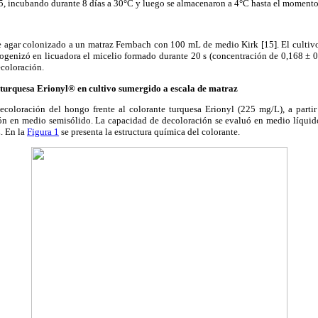
,5, incubando durante 8 días a 30°C y luego se almacenaron a 4°C hasta el momento
 de agar colonizado a un matraz Fernbach con 100 mL de medio Kirk [15]. El cultiv
ogenizó en licuadora el micelio formado durante 20 s (concentración de 0,168 ± 0
ecoloración.
 turquesa Erionyl® en cultivo sumergido a escala de matraz
ecoloración del hongo frente al colorante turquesa Erionyl (225 mg/L), a parti
ón en medio semisólido. La capacidad de decoloración se evaluó en medio líquido
. En la
Figura 1
se presenta la estructura química del colorante.