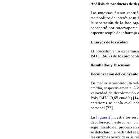
Análisis de productos de d
Las muestras fueron centri
metabolitos de interés se ut
la separación de la fase org
concentró por rotaevaporaci
espectroscopía de infrarrojo 
Ensayos de toxicidad
El procedimiento experiment
ISO 11348-3 de los protocol
Resultados y Discusión
Decoloración del colorante 
En medio semisólido, la vel
cm/día, respectivamente. A 
velocidad de decoloración ob
Poly R478 (0,65 cm/día) [14]
anteriores se había evaluad
personal [22].
La
Figura 2
muestra los resu
decoloración estuvo en un 
seguimiento del proceso en e
se detectaron a partir del s
las enzimas peroxidasa se ma