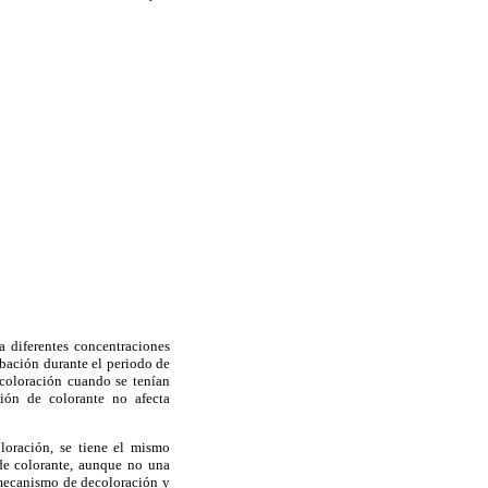
a diferentes concentraciones
ubación durante el periodo de
coloración cuando se tenían
ión de colorante no afecta
oloración, se tiene el mismo
de colorante, aunque no una
 mecanismo de decoloración y