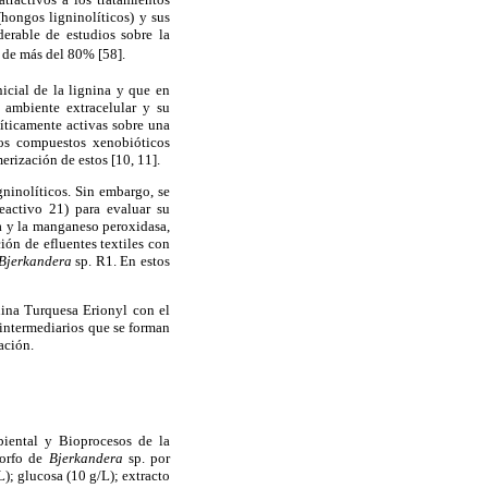
hongos ligninolíticos) y sus
erable de estudios sobre la
 de más del 80% [58].
nicial de la lignina y que en
 ambiente extracelular y su
íticamente activas sobre una
los compuestos xenobióticos
erización de estos [10, 11].
ninolíticos. Sin embargo, se
activo 21) para evaluar su
a y la manganeso peroxidasa,
ón de efluentes textiles con
Bjerkandera
sp. R1. En estos
anina Turquesa Erionyl con el
s intermediarios que se forman
ación.
iental y Bioprocesos de la
morfo de
Bjerkandera
sp. por
); glucosa (10 g/L); extracto