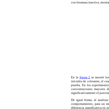
con biomasa inactiva, mostr
En la
figura 2
se mostró los
iniciales de colorante, el c
prueba. En los experimento
concentraciones mayores d
significativamente el porcen
De igual forma, al analizar
comportamiento, para un mi
diferencia significativa en p