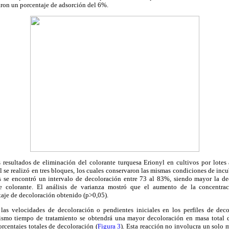
aron un porcentaje de adsorción del 6%.
 resultados de eliminación del colorante turquesa Erionyl en cultivos por lotes 
ual se realizó en tres bloques, los cuales conservaron las mismas condiciones de inc
s se encontró un intervalo de decoloración entre 73 al 83%, siendo mayor la de
e colorante. El análisis de varianza mostró que el aumento de la concentrac
taje de decoloración obtenido (p>0,05).
 las velocidades de decoloración o pendientes iniciales en los perfiles de dec
smo tiempo de tratamiento se obtendrá una mayor decoloración en masa total 
orcentajes totales de decoloración (
Figura 3
). Esta reacción no involucra un solo