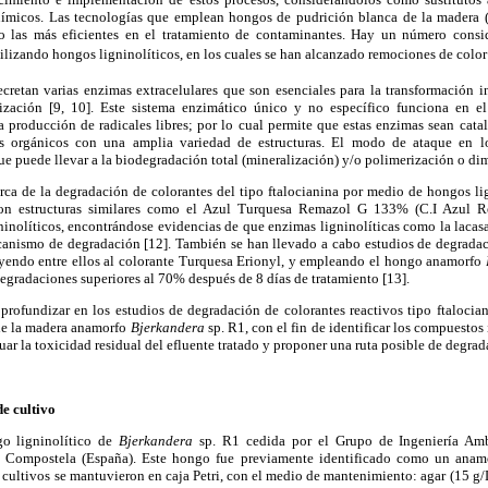
uímicos. Las tecnologías que emplean hongos de pudrición blanca de la madera (
 las más eficientes en el tratamiento de contaminantes. Hay un número consid
ilizando hongos ligninolíticos, en los cuales se han alcanzado remociones de color
cretan varias enzimas extracelulares que son esenciales para la transformación i
ización [9, 10]. Este sistema enzimático único y no específico funciona en el
 producción de radicales libres; por lo cual permite que estas enzimas sean catal
os orgánicos con una amplia variedad de estructuras. El modo de ataque en 
e puede llevar a la biodegradación total (mineralización) y/o polimerización o dim
rca de la degradación de colorantes del tipo ftalocianina por medio de hongos lig
on estructuras similares como el Azul Turquesa Remazol G 133% (C.I Azul Re
inolíticos, encontrándose evidencias de que enzimas ligninolíticas como la lacas
canismo de degradación [12]. También se han llevado a cabo estudios de degradaci
uyendo entre ellos al colorante Turquesa Erionyl, y empleando el hongo anamorfo
egradaciones superiores al 70% después de 8 días de tratamiento [13].
 profundizar en los estudios de degradación de colorantes reactivos tipo ftaloci
de la madera anamorfo
Bjerkandera
sp. R1, con el fin de identificar los compuesto
uar la toxicidad residual del efluente tratado y proponer una ruta posible de degrad
e cultivo
go ligninolítico de
Bjerkandera
sp. R1 cedida por el Grupo de Ingeniería Amb
e Compostela (España). Este hongo fue previamente identificado como un ana
s cultivos se mantuvieron en caja Petri, con el medio de mantenimiento: agar (15 g/L