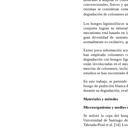
convencionales, físicos y q
enzimas se consideran como
degradación de colorantes ut
Los hongos ligninolíticos se
conjunto logran su mineral
mecanismo está basado en la
gran diversidad de sustrat
normalmente es oxidativo, qu
Existe poca información ace
han empleado colorantes c
degradación con hongos lign
están involucradas en el me
mezclas de colorantes, incl
estudios se han encontrado d
En este trabajo, se pretende
hongo de pudrición blanca 
durante su degradación, eval
Materiales y métodos
Microorganismo y medios d
Se utilizó la cepa del hon
Universidad de Santiago d
Taboada-Puid et al. [14]. Lo