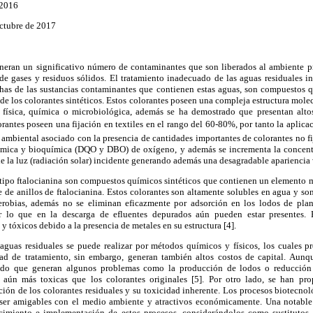
 2016
Octubre de 2017
eneran un significativo número de contaminantes que son liberados al ambiente pr
de gases y residuos sólidos. El tratamiento inadecuado de las aguas residuales i
chas de las sustancias contaminantes que contienen estas aguas, son compuestos 
 de los colorantes sintéticos. Estos colorantes poseen una compleja estructura mole
n física, química o microbiológica, además se ha demostrado que presentan alto
rantes poseen una fijación en textiles en el rango del 60-80%, por tanto la aplicac
 ambiental asociado con la presencia de cantidades importantes de colorantes no fi
ica y bioquímica (DQO y DBO) de oxígeno, y además se incrementa la concentra
 la luz (radiación solar) incidente generando además una desagradable apariencia v
 tipo ftalocianina son compuestos químicos sintéticos que contienen un elemento m
e de anillos de ftalocianina. Estos colorantes son altamente solubles en agua y son
erobias, además no se eliminan eficazmente por adsorción en los lodos de plan
por lo que en la descarga de efluentes depurados aún pueden estar presentes. 
 tóxicos debido a la presencia de metales en su estructura [4].
 aguas residuales se puede realizar por métodos químicos y físicos, los cuales 
ad de tratamiento, sin embargo, generan también altos costos de capital. Aunq
do que generan algunos problemas como la producción de lodos o reducción 
aún más toxicas que los colorantes originales [5]. Por otro lado, se han prop
ción de los colorantes residuales y su toxicidad inherente. Los procesos biotecn
, ser amigables con el medio ambiente y atractivos económicamente. Una notable
imiento e implementación de estos procesos, considerándolos como sustitutos a