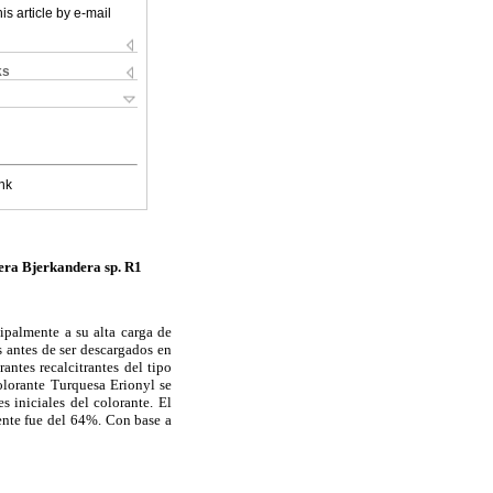
is article by e-mail
ks
nk
dera Bjerkandera sp. R1
cipalmente a su alta carga de
s antes de ser descargados en
antes recalcitrantes del tipo
olorante Turquesa Erionyl se
 iniciales del colorante. El
ente fue del 64%. Con base a