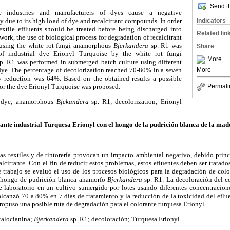
Send th
le industries and manufacturers of dyes cause a negative
 due to its high load of dye and recalcitrant compounds. In order
Indicators
extile effluents should be treated before being discharged into
Related lin
 work, the use of biological process for degradation of recalcitrant
 using the white rot fungi anamorphous
Bjerkandera
sp.
R1 was
Share
of industrial dye Erionyl Turquoise by the white rot fungi
More
p. R1 was performed in submerged batch culture using different
 dye. The percentage of decolorization reached 70-80% in a seven
More
ty reduction was 64%. Based on the obtained results a possible
or the dye Erionyl Turquoise was proposed.
Permali
e dye; anamorphous
Bjekandera
sp.
R1; decolorization; Erionyl
ante industrial Turquesa Erionyl con el hongo de la pudrición blanca de la ma
ias textiles y de tintorería provocan un impacto ambiental negativo, debido prin
lcitrante. Con el fin de reducir estos problemas, estos efluentes deben ser tratado
 trabajo se evaluó el uso de los procesos biológicos para la degradación de color
l hongo de pudrición blanca anamorfo
Bjerkandera
sp. R1. La decoloración del c
e laboratorio en un cultivo sumergido por lotes usando diferentes concentraciones
alcanzó 70 a 80% en 7 días de tratamiento y la reducción de la toxicidad del eflu
propuso una posible ruta de degradación para el colorante turquesa Erionyl.
ftalocianina;
Bjerkandera
sp. R1; decoloración; Turquesa Erionyl.