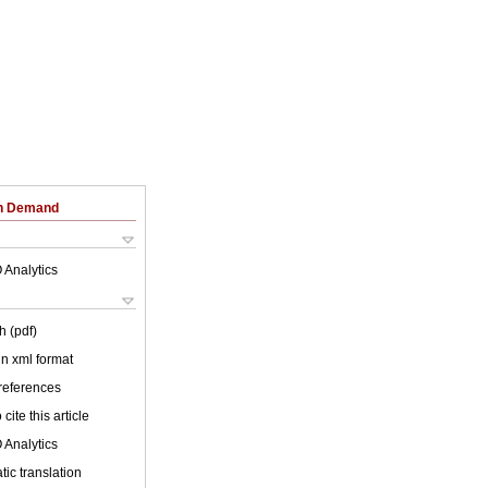
on Demand
 Analytics
h (pdf)
 in xml format
 references
cite this article
 Analytics
ic translation