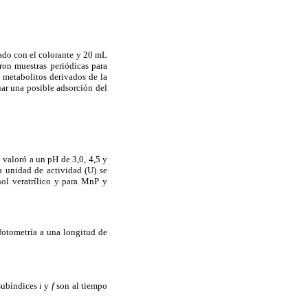
ado con el colorante y 20 mL
on muestras periódicas para
e metabolitos derivados de la
uar una posible adsorción del
 valoró a un pH de 3,0, 4,5 y
a unidad de actividad (U) se
hol veratrílico y para MnP y
fotometría a una longitud de
 subíndices
i
y
f
son al tiempo