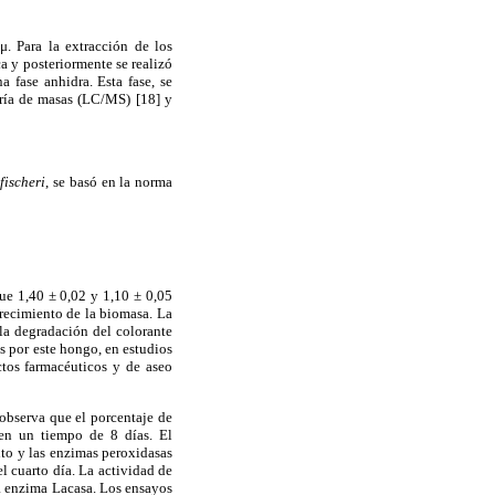
. Para la extracción de los
a y posteriormente se realizó
a fase anhidra. Esta fase, se
tría de masas (LC/MS) [18] y
fischeri
, se basó en la norma
ue 1,40 ± 0,02 y 1,10 ± 0,05
recimiento de la biomasa. La
 la degradación del colorante
s por este hongo, en estudios
ctos farmacéuticos y de aseo
 observa que el porcentaje de
 en un tiempo de 8 días. El
nto y las enzimas peroxidasas
l cuarto día. La actividad de
la enzima Lacasa. Los ensayos