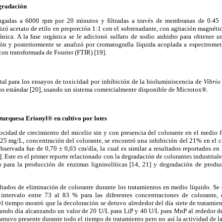
egradación
fugadas a 6000 rpm por 20 minutos y filtradas a través de membranas de 0.45 μ
ilizó acetato de etilo en proporción 1:1 con el sobrenadante, con agitación magnétic
ánica. A la fase orgánica se le adicionó sulfato de sodio anhidro para obtener un
ón y posteriormente se analizó por cromatografía líquida acoplada a espectrome
con transformada de Fourier (FTIR) [19].
al para los ensayos de toxicidad por inhibición de la bioluminiscencia de
Vibrio 
os estándar [20], usando un sistema comercialmente disponible de Microtox®.
turquesa Erionyl® en cultivo por lotes
ocidad de crecimiento del micelio sin y con presencia del colorante en el medio f
225 mg/L, concentración del colorante, se encontró una inhibición del 21% en el c
servada fue de 0,70 ± 0,03 cm/día, la cual es similar a resultados reportados en
. Este es el primer reporte relacionado con la degradación de colorantes industriale
o para la producción de enzimas ligninolíticas [14, 21] y degradación de produ
ltados de eliminación de colorante durante los tratamientos en medio líquido. Se
intervalo entre 73 al 83 % para las diferentes concentraciones de colorante,
l tiempo mostró que la decoloración se detuvo alrededor del día siete de tratamie
egundo día alcanzando un valor de 20 U/L para LiP y 40 U/L para MnP al rededor de
ntuvo presente durante todo el tiempo de tratamiento pero no así la actividad de 