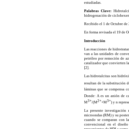
estudiadas.
Palabras Clave:
Hidrotalc
hidrogenación de ciclohexe
Recibido el 1 de Octubre de
En forma revisada el 19 de 
Introducción
Las reacciones de hidrotrata
van a las unidades de conver
petróleo por remoción de az
catalizador que convierten l
[2].
Las hidrotalcitas son hidróx
resultan de la substitución 
láminas que se compensa con
Donde: A es un anión de c
3+
2+
3+
M
/(M
+M
) y n repres
La presente investigación 
microondas (RM) y su posteri
cuando se comparan con las
convencional en el diseño 
provenientes de HDLs como s