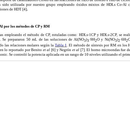
a sido utilizada por nuestro grupo empleando óxidos mixtos de HDLs Co-Al c
iones de HDT [4]
.
i-Al por los métodos de CP y RM
lcitas empleando el método de CP, rotuladas como: HDLs-1CP y HDLs-2CP, se real
5]. Se prepararon 50 mL de las soluciones de Al(NO
)
·9H
O y Ni(NO
)
·6H
O
3
3
2
3
2
2
do las relaciones molares según la
Tabla 1
. El método de síntesis por RM en los
n lo reportado por Benito
et al
[6] y Negrón
et al
[7]. El horno microondas fue 
ic. Se controló la potencia aplicada en un rango de 10 niveles utilizando el prime