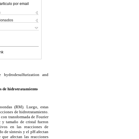
articulo por email
s
cionados
nk
e hydrodesulfurization and
es de hidrotratamiento
croondas (RM). Luego, estas
acciones de hidrotratamiento.
o con transformada de Fourier
c y tamaño de cristal fueron
tivos en las reacciones de
 de síntesis y el pH afectan
e que afectan las reacciones