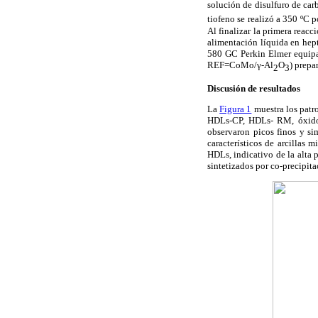
solución de disulfuro de ca
tiofeno se realizó a 350 ºC 
Al finalizar la primera reacc
alimentación líquida en hep
580 GC Perkin Elmer equipad
REF=CoMo/γ-Al
O
) prepa
2
3
Discusión de resultados
La
Figura 1
muestra los patro
HDLs-CP, HDLs- RM, óxidos
observaron picos finos y sim
característicos de arcillas 
HDLs, indicativo de la alta 
sintetizados por co-precipita