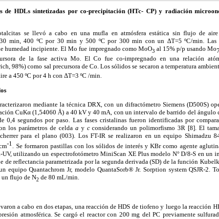
s de HDLs sintetizadas por co-precipitación (HTc- CP) y radiación microo
otalcitas se llevó a cabo en una mufla en atmósfera estática sin flujo de air
 30 min, 400 ºC por 30 min y 500 ºC por 300 min con un ΔT=5 ºC/min. Las p
de humedad incipiente. El Mo fue impregnado como MoO
al 15% p/p usando Mo
3
ursora de la fase activa Mo. El Co fue co-impregnado en una relación at
ich, 98%) como sal precursora de Co. Los sólidos se secaron a temperatura ambient
ire a 450 ºC por 4 h con ΔT=3 ºC /min.
dos
aracterizaron mediante la técnica DRX, con un difractómetro Siemens (D500S) op
ación CuKα (1,54060 Å) a 40 kV y 40 mA, con un intervalo de barrido del ángulo de
e 0,4 segundos por paso. Las fases cristalinas fueron identificadas por compar
aron los parámetros de celda
a
y
c
considerando un polimorfismo 3R [8]. El tama
Scherrer para el plano (003). Los FT-IR se realizaron en un equipo Shimadzu 8
-1
 cm
. Se formaron pastillas con los sólidos de interés y KBr como agente agluti
R-UV, utilizando un espectrofotómetro MiniScan XE Plus modelo N° D/8-S en un i
aje de reflectancia parametrizada por la segunda derivada (SD) de la función Kubel
n un equipo Quantachrom Jr, modelo QuantaSorb® Jr. Sorption system QSJR-2. To
 un flujo de N
de 80 mL/min.
2
evaron a cabo en dos etapas, una reacción de HDS de tiofeno y luego la reacción 
 presión atmosférica. Se cargó el reactor con 200 mg del PC previamente sulfur