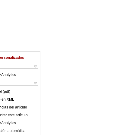
Personalizados
 Analytics
l (pdf)
lo en XML
cias del artículo
itar este artículo
 Analytics
ción automática