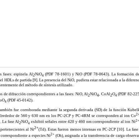
 fases: espinela Al
NiO
(PDF 78-1601) y NiO (PDF 78-0643). La formación d
2
4
l HDLs de partida [9]. La presencia del NiO, pudiera estar relacionada a la diferen
entemente del método de síntesis utilizado.
s de difracción correspondientes a las fases: NiO, Al
NiO
, CoAl
O
(PDF 82-22
2
4
2
4
MoO
(PDF 45-0142).
4
 también fue corroborada mediante la segunda derivada (SD) de la función Kube
2
s alrededor de 560 y 630 nm en los PC-2CP y PC-4RM se corresponden al ion Co
2
. La fase Al
NiO
exhibió señales entre 420 y 460 nm correspondiente al ion Ni
4
2
4
2+
pertenecientes al Ni
(Td). Estas fueron menos intensas en PC-2CP [10]. La fase
2+
correspondiente a especies Ni
(Oh), asignada a la transferencia de carga observ