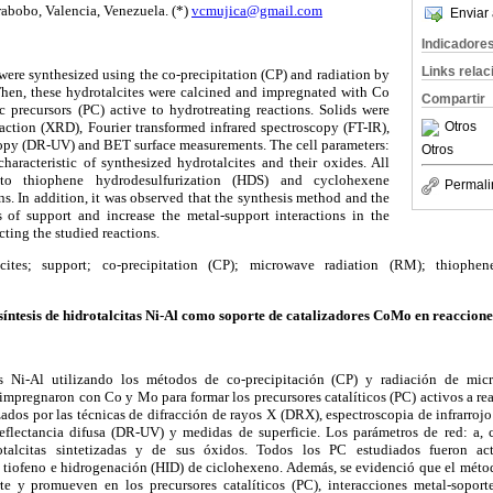
rabobo, Valencia, Venezuela.
(*)
vcmujica@gmail.com
Enviar 
Indicadore
Links rela
were synthesized using the co-precipitation (CP) and radiation by
en, these hydrotalcites were calcined and impregnated with Co
Compartir
 precursors (PC) active to hydrotreating reactions. Solids were
raction (XRD), Fourier transformed infrared spectroscopy (FT-IR),
Otros
scopy (DR-UV) and BET surface measurements. The cell parameters:
Otros
characteristic of synthesized hydrotalcites and their oxides. All
to thiophene hydrodesulfurization (HDS) and cyclohexene
Permali
s. In addition, it was observed that the synthesis method and the
cs of support and increase the metal-support interactions in the
cting the studied reactions.
cites; support; co-precipitation (CP); microwave radiation (RM); thiophen
síntesis de hidrotalcitas Ni-Al como soporte de catalizadores CoMo en reaccion
tas Ni-Al utilizando los métodos de co-precipitación (CP) y radiación de mi
e impregnaron con Co y Mo para formar los precursores catalíticos (PC) activos a re
zados por las técnicas de difracción de rayos X (DRX), espectroscopia de infrarroj
reflectancia difusa (DR-UV) y medidas de superficie. Los parámetros de red: a, 
drotalcitas sintetizadas y de sus óxidos. Todos los PC estudiados fueron ac
 tiofeno e hidrogenación (HID) de ciclohexeno. Además, se evidenció que el método
orte y promueven en los precursores catalíticos (PC), interacciones metal-soport