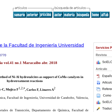
e la Facultad de Ingeniería Universidad
Servicios 
Revista
0770
SciELO
lia vol.41 no.1 Maracaibo abr. 2018
Articulo
Españo
method of Ni-Al hydrotalcites as support of CoMo catalysts in
hydrotreatment reactions
Articu
1,2,
2
*
Referen
y-C, Mujica F
, Carlos F, Linares A
Como c
ica, Facultad de Ingeniería, Universidad de Carabobo, Valencia,
SciELO
Traduc
tales de Transición, Departamento de Química, Facultad de