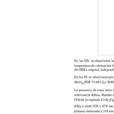
En las HTc se observaron las
temperatura de calcinación de
del HDLs original, independi
En los PC se observaron pico
MoO
(PDF 75-0912) y Ni
3
La presencia de estas fases
reflectancia difusa. Banda
(Td) de la espinela CoAl
O
2
(Oh), y entre 630 y 670 nm 
primera observada a 510 nm 