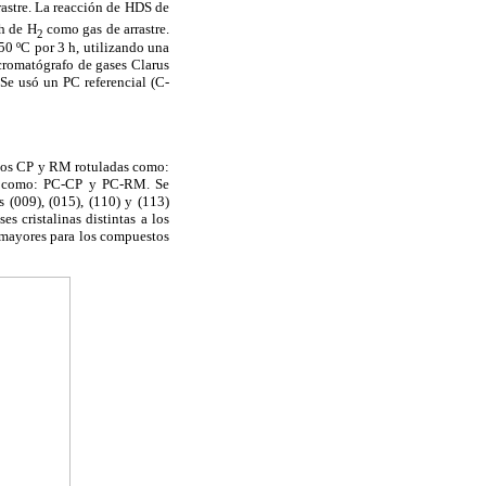
astre. La reacción de HDS de
/h de H
como gas de arrastre.
2
350 ºC por 3 h, utilizando una
cromatógrafo de gases Clarus
Se usó un PC referencial (C-
todos CP y RM rotuladas como:
os como: PC-CP y PC-RM. Se
s (009), (015), (110) y (113)
s cristalinas distintas a los
e mayores para los compuestos