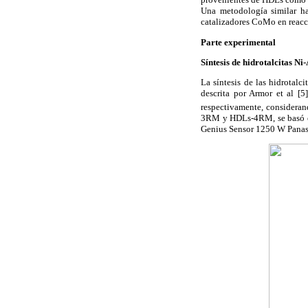
Una metodología similar h
catalizadores CoMo en reacc
Parte experimental
Síntesis de hidrotalcitas N
La síntesis de las hidrota
descrita por Armor et al [
respectivamente, consideran
3RM y HDLs-4RM, se basó e
Genius Sensor 1250 W Panason