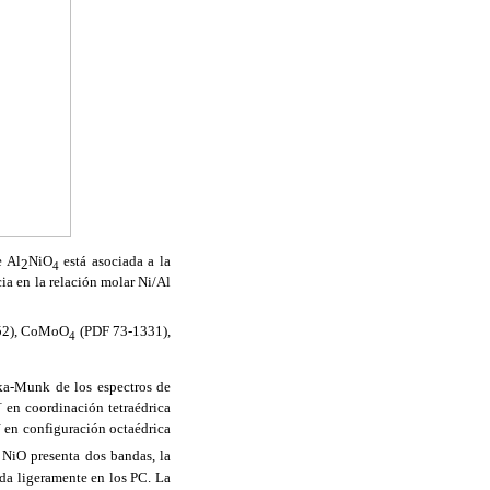
e Al
NiO
está asociada a la
2
4
cia en la relación molar Ni/Al
52), CoMoO
(PDF 73-1331),
4
lka-Munk de los espectros de
+
en coordinación tetraédrica
+
en configuración octaédrica
 NiO presenta dos bandas, la
ada ligeramente en los PC. La