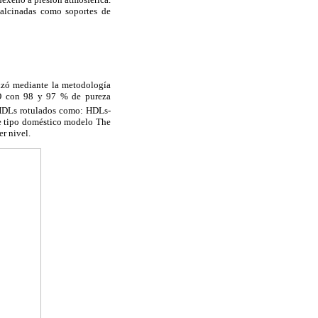
alcinadas como soportes de
izó mediante la metodología
 con 98 y 97 % de pureza
 HDLs rotulados como: HDLs-
de tipo doméstico modelo The
r nivel.