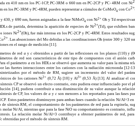
2
iada en 410 nm en los PC-1CP, PC-3RM o 660 nm en PC-2CP y PC- 4RM con Ni
2+
 nm en los PC-3RM y PC-4RM, pueden representar a cúmulos de CoMoO
con Co
4
2+
 y 430, y 690 nm, fueron asignadas a la fase NiMoO
con Ni
Oh y Td respectiva
4
2+
Ls de partida, determina la aparición de especies de Ni
(Td), que exhiben ban
2+
os iones Ni
(Oh), fue más intensa en los PC-2CP y PC-4RM. Estos resultados sugi
2+
Co
. Las absorciones del Mo debidas a las coordinaciones Oh (entre 300 y 320 n
iones en el rango de medición [11].
ámetros de red
a
y
c
obtenidos a partir de las reflexiones en los planos (110) y (
metros de red son característicos de este tipo de compuestos con el anión carb
Para el parámetro
a
en los HDLs se observó que aumenta su valor para la misma rel
or las fuertes interacciones entre los cationes con la radiación microonda [12-13
 sintetizados por el método de RM, sugiere un incremento del valor del pará
2+
3+
 iónicos de los cationes Ni
(0,72 Å) [10] y Al
(0,53 Å) [13]. Al analizar el 
síntesis CP se observó un efecto contrario, esto pudiera estar influenciado por el 
olución [14], pudiera contribuir a una disminución de su valor aunque la relaci
íntesis de CP, los valores de
a
y
c
son menores a los reportados para las fases pu
1CP. Estos parámetros disminuyen para ambas fases cuando la relación Ni/Al=3 en l
 de síntesis RM, el comportamiento de los parámetros de red para la espinela, sug
n molar Ni/Al, mientras que para la fase NiO su comportamiento es contrario, infl
ntesis. La relación molar Ni/Al=3 contribuye a obtener parámetros de red, para
c obtenidas por el método de síntesis RM.