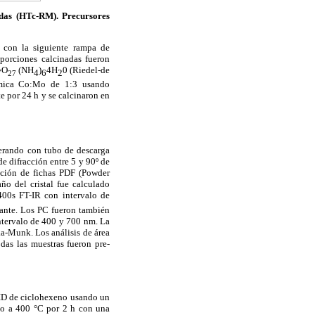
ndas (HTc-RM). Precursores
e con la siguiente rampa de
orciones calcinadas fueron
O
(NH
)
4H
0 (Riedel-de
7
4
6
2
27
ómica Co:Mo de 1:3 usando
e por 24 h y se calcinaron en
erando con tubo de descarga
 difracción entre 5 y 90º de
ación de fichas PDF (Powder
ño del cristal fue calculado
400s FT-IR con intervalo de
nante. Los PC fueron también
ntervalo de 400 y 700 nm. La
ka-Munk. Los análisis de área
das las muestras fueron pre-
HID de ciclohexeno usando un
ado a 400 °C por 2 h con una