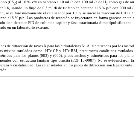
rbono (CS
) al 10 % v/v en heptano a 10 mL/h con 100 mL/h de H
como gas de arr
2
2
por 3 h, usando un flujo de 0,5 mL/h de tiofeno en heptano al 6 % p/p con 900 mL
ión, se sulfuró nuevamente el catalizador por 1 h, y se inició la reacción de HID a 
tano al 6 % p/p. Los productos de reacción se inyectaron en forma gaseosa en un 
o con detector FID de columna capilar y fase estacionaria dimetilpolisiloxano. 
rado en un laboratorio externo.
nes de difracción de rayos X para las hidrotalcitas Ni-Al sintetizadas por los mé
 mixtos rotulados como: HTc-CP y HTc-RM, precursores catalíticos rotulad
étricos para los planos (003) y (006), picos anchos y asimétricos para los plano
minerales con estructura laminar tipo brucita (PDF 15-0087). No se evidenciaron fase
pureza y cristalinidad. Las intensidades en los picos de difracción son ligerament
ción.