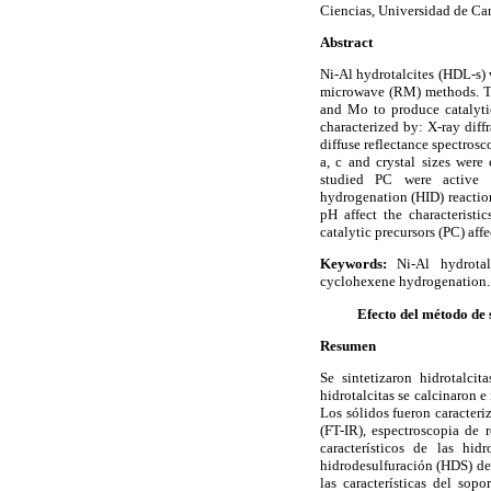
Ciencias, Universidad de Ca
Abstract
Ni-Al hydrotalcites (HDL-s) 
microwave (RM) methods. Th
and Mo to produce catalytic
characterized by: X-ray diff
diffuse reflectance spectro
a, c and crystal sizes were 
studied PC were active 
hydrogenation (HID) reaction
pH affect the characteristi
catalytic precursors (PC) affe
Keywords:
Ni-Al hydrotal
cyclohexene hydrogenation.
Efecto del método de 
Resumen
Se sintetizaron hidrotalci
hidrotalcitas se calcinaron 
Los sólidos fueron caracteri
(FT-IR), espectroscopia de 
característicos de las hi
hidrodesulfuración (HDS) de
las características del sop