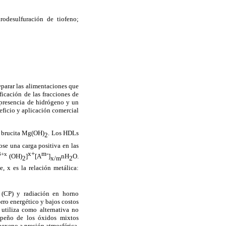
rodesulfuración de tiofeno;
eparar las alimentaciones que
ficación de las fracciones de
 presencia de hidrógeno y un
eficio y aplicación comercial
po brucita Mg(OH)
. Los HDLs
2
ose una carga positiva en las
x+
m
-
3+x
(OH)
]
[A
]
nH
O
.
2
x/m
2
te, x es la relación metálica:
n (CP) y radiación en horno
rro energético y bajos costos
utiliza como alternativa no
empeño de los óxidos mixtos
exeno a presión atmosférica.