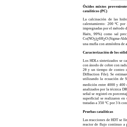
Óxidos mixtos proveniente
catalíticos (PC)
La calcinación de las hidr
calentamiento: 200 ºC por
impregnadas por el método 
Haën, 99%) como sal prec
Co(NO
)
6H
O (Sigma-Aldr
3
2
2
una mufla con atmósfera de a
Caracterización de los sóli
Los HDLs sintetizados se c
con ánodo de cobre con radi
2θ y un tiempo de conteo d
Diffraction File). Se estim
utilizando la ecuación de 
medición entre 4000 y 400
analizados por la técnica D
señal se registró en porcent
superficial se realizaron e
tratadas a 350 °C por 3 h con
Pruebas catalíticas
Las reacciones de HDT se ll
reactor de flujo continuo a