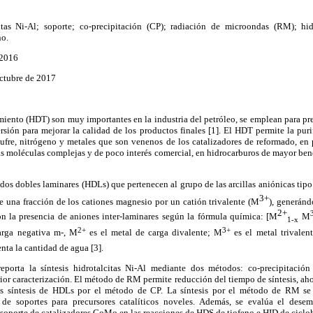
itas Ni-Al; soporte; co-precipitación (CP); radiación de microondas (RM); hid
no.
 2016
Octubre de 2017
miento (HDT) son muy importantes en la industria del petróleo, se emplean para pr
sión para mejorar la calidad de los productos finales [1]. El HDT permite la puri
ufre, nitrógeno y metales que son venenos de los catalizadores de reformado, en
as moléculas complejas y de poco interés comercial, en hidrocarburos de mayor ben
idos dobles laminares (HDLs) que pertenecen al grupo de las arcillas aniónicas ti
3+
de una fracción de los cationes magnesio por un catión trivalente (M
), generánd
2+
 la presencia de aniones inter-laminares según la fórmula química: [M
M
1-x
2+
3+
arga negativa m-, M
es el metal de carga divalente; M
es el metal trivalen
enta la cantidad de agua [3].
reporta la síntesis hidrotalcitas Ni-Al mediante dos métodos: co-precipitació
or caracterización. El método de RM permite reducción del tiempo de síntesis, aho
 síntesis de HDLs por el método de CP. La síntesis por el método de RM se 
de soportes para precursores catalíticos noveles. Además, se evalúa el des
oporte de catalizadores CoMo en las reacciones de HDS de tiofeno e HID de cicloh