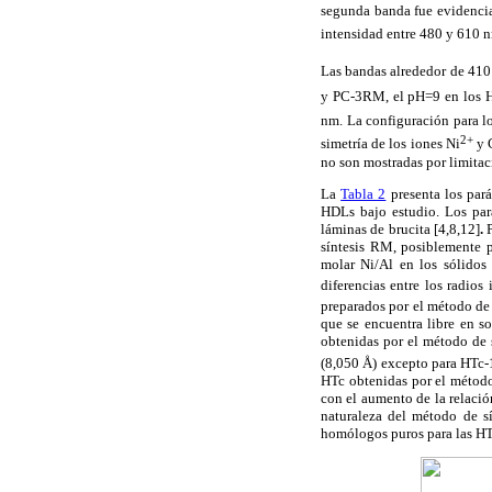
segunda banda fue evidenc
intensidad entre 480 y 610
Las bandas alrededor de 410
y PC-3RM, el pH=9 en los HD
nm. La configuración para l
2+
simetría de los iones Ni
y 
no son mostradas por limitac
La
Tabla 2
presenta los par
HDLs bajo estudio. Los pará
láminas de brucita [4,8,12]
.
síntesis RM, posiblemente p
molar Ni/Al en los sólidos
diferencias entre los radios
preparados por el método de 
que se encuentra libre en s
obtenidas por el método de s
(8,050 Å) excepto para HTc-
HTc obtenidas por el método
con el aumento de la relació
naturaleza del método de sí
homólogos puros para las HT