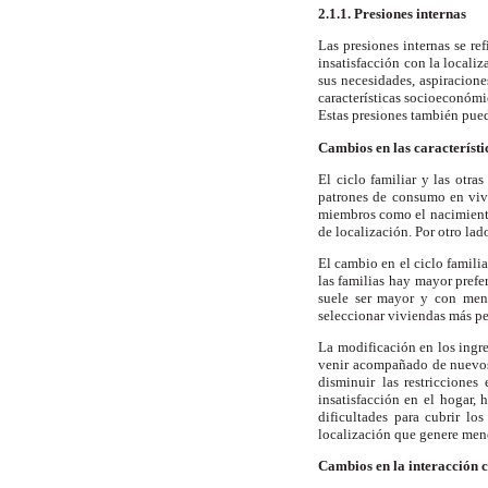
2.1.1. Presiones internas
Las presiones internas se re
insatisfacción
con la locali
sus necesidades,
aspiraciones
características socioeconómi
Estas presiones también pue
Cambios en las característi
El ciclo familiar y las otras 
patrones de
consumo en vivi
miembros como el nacimient
de localización. Por otro la
El cambio en el ciclo familia
las familias
hay mayor prefer
suele ser mayor y con
men
seleccionar viviendas más p
La modificación en los ingr
venir
acompañado de nuevos
disminuir
las restricciones
insatisfacción en el
hogar, 
dificultades para cubrir los
localización que genere meno
Cambios en la interacción c