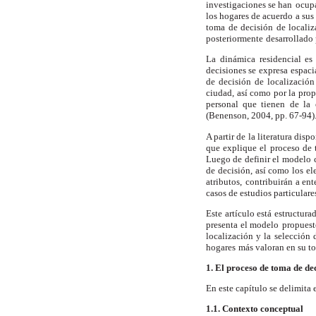
investigaciones se han
ocupa
los hogares de acuerdo a sus
toma de decisión de localiz
posteriormente
desarrollado
La dinámica residencial es 
decisiones se expresa
espaci
de decisión de localización
ciudad, así como por la pro
personal que tienen
de la 
(Benenson, 2004, pp. 67-94)
A partir de la literatura dis
que explique el
proceso de 
Luego de definir el modelo
de decisión, así como los e
atributos,
contribuirán a ent
casos de estudios particulare
Este artículo está estructura
presenta el modelo
propuesto
localización y la selección
hogares
más valoran en su to
1. El proceso de toma de de
En este capítulo se delimita 
1.1. Contexto conceptual