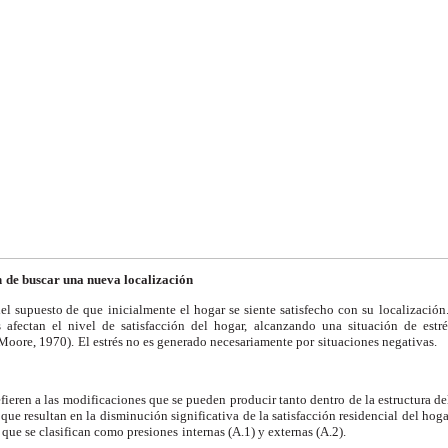
n
de buscar una nueva localización
el supuesto de que
inicialmente el hogar se siente satisfecho con su
localización
 afectan el nivel de satisfacción del hogar,
alcanzando una situación de estr
 Moore, 1970).
El estrés no es generado necesariamente por
situaciones negativas.
fieren a las
modificaciones que se pueden producir tanto dentro
de la estructura d
que resultan en la
disminución significativa de la satisfacción residencial
del hoga
que se clasifican como presiones
internas (A.1) y externas (A.2).