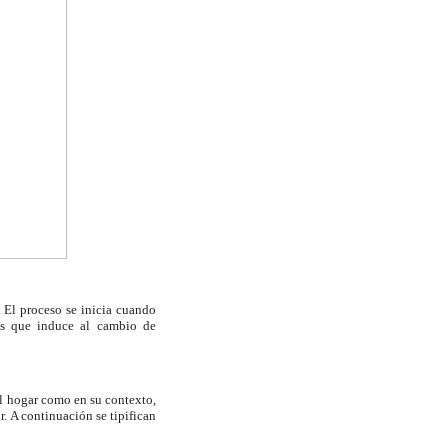
. El proceso se inicia cuando
és que induce al
cambio de
el hogar como en su contexto,
r. A continuación se tipifican