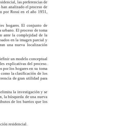
sidencial,
las preferencias de
 han analizado el proceso
de
do por Rossi en el año 1951,
les
hogares. El conjunto de
ma urbano.
El proceso de toma
n ante la complejidad de la
sados en la imagen parcial y
tran una nueva
localización
definir un modelo conceptual
les
explicativas del proceso.
s por los hogares en su
toma
 como la clasificación de los
erencia
de gran utilidad para
delimita la investigación y se
n, la búsqueda
de una nueva
ributos de los barrios que los
ación residencial.