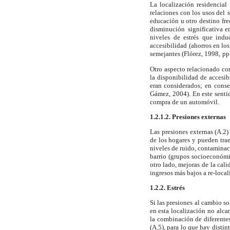
La localización residencial
relaciones con los usos del
educación u otro destino frec
disminución
significativa 
niveles de estrés que ind
accesibilidad
(ahorros en los
semejantes (Flórez, 1998,
pp
Otro aspecto relacionado con
la disponibilidad
de accesib
eran considerados; en
conse
Gámez, 2004). En este senti
compra de un automóvil.
1.2.1.2. Presiones externas
Las presiones externas (A.2)
de los hogares y pueden
tra
niveles de ruido, contaminac
barrio (grupos socioeconómic
otro lado, mejoras de
la cal
ingresos más bajos a re-local
1.2.2. Estrés
Si las presiones al cambio so
en esta localización
no alca
la combinación de diferente
(A.5), para lo que hay distin