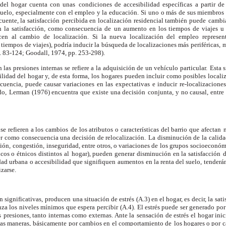
 del hogar cuenta con unas
condiciones de accesibilidad específicas a partir de
suelo, especialmente con el empleo y la educación. Si
uno o más de sus miembros m
uente, la satisfacción
percibida en localización residencial también puede
cambia
en la satisfacción, como consecuencia de
un aumento en los tiempos de viajes u o
ucen al cambio de
localización. Si la nueva localización del empleo
represen
 tiempos de viajes), podría inducir la
búsqueda de localizaciones más periféricas,
m
. 83-124; Goodall, 1974, pp. 253-298).
 las presiones internas
se refiere a la adquisición de un vehículo particular.
Esta 
ilidad del hogar y, de esta forma, los
hogares pueden incluir como posibles locali
cuencia, puede causar variaciones en las
expectativas e inducir re-localizaciones
do,
Lerman (1976) encuentra que existe una decisión
conjunta, y no causal, entre
 se refieren a los cambios
de los atributos o características del barrio que afectan
er como consecuencia una decisión de relocalización.
La disminución de la calida
ión,
congestión, inseguridad, entre otros, o variaciones de
los grupos socioeconóm
os o étnicos distintos al
hogar), pueden generar disminución en la satisfacción
d
idad urbana o accesibilidad que signifiquen
aumentos en la renta del suelo, tenderá
izarse.
n significativas, producen
una situación de estrés (A.3) en el hogar, es decir, la
sati
nza los niveles mínimos que espera percibir
(A.4). El estrés puede ser generado po
s
presiones, tanto internas como externas. Ante la
sensación de estrés el hogar inic
tas maneras,
básicamente por cambios en el comportamiento de
los hogares o por c