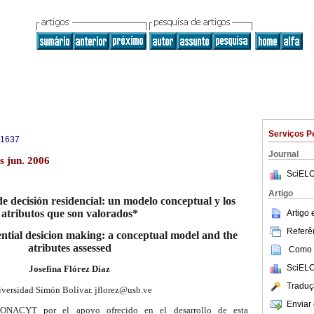
Serviços P
-1637
Journal
s jun. 2006
SciELO
Artigo
de decisión residencial:
un modelo conceptual y los
atributos que son valorados*
Artigo
Referên
ntial
desicion making:
a conceptual model
and the
atributes assessed
Como c
SciELO
Josefina Flórez Díaz
Traduç
versidad Simón Bolívar.
jflorez@usb.ve
Enviar 
 FONACYT por el apoyo ofrecido en el
desarrollo de esta