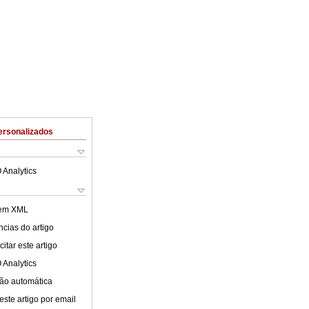
ersonalizados
 Analytics
 em XML
cias do artigo
itar este artigo
 Analytics
ão automática
este artigo por email