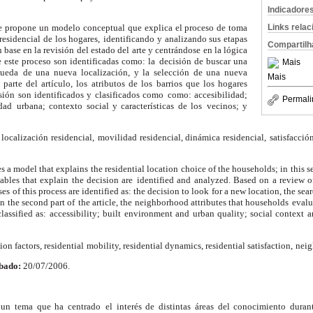
Indicadore
Links rela
 se propone un modelo
conceptual que explica el proceso de toma
residencial de los hogares,
identificando y analizando sus etapas
Compartilh
 base en la revisión del estado del
arte y centrándose en la lógica
e este proceso son identificadas como: la
decisión de buscar una
Mais
queda
de una nueva localización, y la selección de una nueva
Mais
parte del artículo, los
atributos de los barrios que los hogares
sión son identificados y clasificados como
como: accesibilidad;
Permali
idad
urbana; contexto social y características de los
vecinos; y
 localización residencial,
movilidad residencial, dinámica residencial,
satisfacció
s a model that explains
the residential location choice of the households; in
this s
ables that explain the decision are
identified and analyzed. Based on a review o
ses
of this process are identified as: the decision to look
for a new location, the sea
n the second part of
the article, the neighborhood attributes that households
evalu
lassified as: accessibility; built
environment and urban quality; social context 
ion factors, residential
mobility, residential dynamics, residential satisfaction,
neig
bado:
20/07/2006.
s un tema que ha centrado
el interés de distintas áreas del conocimiento duran