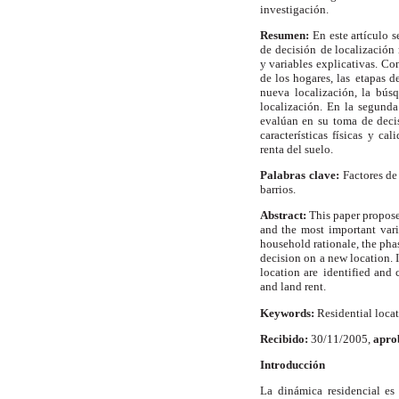
investigación.
Resumen:
En este artículo
de decisión
de localización 
y variables
explicativas. Con
de los hogares, las
etapas d
nueva localización, la bús
localización. En la segunda 
evalúan en su
toma de deci
características físicas y cal
renta del suelo.
Palabras clave:
Factores de
barrios.
Abstract:
This paper propose
and the most
important vari
household rationale, the pha
decision on a new location. I
location are
identified and c
and land rent.
Keywords:
Residential locat
Recibido:
30/11/2005,
apro
Introducción
La dinámica residencial e