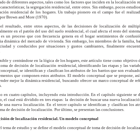
do de diferentes aspectos, tales como los
factores que inciden en la localización re
características; la segregación residencial, entre otros.
Sin embargo, pocos estudios
ación residencial de los
hogares. Un trabajo pionero en el campo fue el
realiza
 por Brown and More (1970).
el resultado, entre otros
aspectos, de las decisiones de localización de múltip
almente en el patrón del uso del suelo
residencial, el cual afecta el resto del siste
 es un
proceso que con frecuencia genera en el hogar
sentimientos de confusió
pia dinámica del mercado
de vivienda. Sin embargo, los miembros de la familia,
ba
ciudad y conducidos por situaciones y gustos
cambiantes, finalmente encuen
.
ponible y centrándose en
la lógica de los hogares, este artículo tiene como
objetivo 
toma de decisión de localización
residencial, identificando las etapas y las variab
conceptual, se identifican y clasifican los atributos de
los barrios que son evaluado
lementos que
componen estos atributos. El modelo conceptual que
se propone, así
ender mejor la dinámica residencial,
buscando ofrecer un marco conceptual de ref
s.
do en cuatro capítulos,
incluyendo esta introducción. En el capítulo siguiente
se 
, el cual está dividido en tres etapas: la
decisión de buscar una nueva localizació
 de una nueva
localización. En el tercer capítulo se identifican y
clasifican los at
ma de decisión de localización.
Por último, se presentan las conclusiones.
cisión de localización
residencial. Un modelo conceptual
el tema de estudio y se
define el modelo conceptual de toma de decisión de
localiz