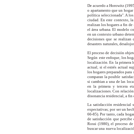
De acuerdo a Horowitz (1995
o
apartamento que un hogar 
política
seleccionada". A los
ciudad. En este
contexto, la
realizan los hogares a fin
de 
el área urbana. El modelo c
en un contexto urbano deter
decisiones que se realizan 
desastres
naturales, desalojo
El proceso de decisión objeto
Según
este enfoque, los ho
localización. En
la primera 
actual; si el estrés
actual su
los hogares preparados para
comparan la posible
satisfa
si cambian a una de las
loca
en la primera y tercera et
localizaciones. Con relación
disonancia residencial, a fin
La satisfacción residencial
expectativas; por
ser un hec
66-85). Por tanto, cada hoga
de satisfacción que percibe 
Rossi (1980), el proceso de
buscar una
nueva localizaci