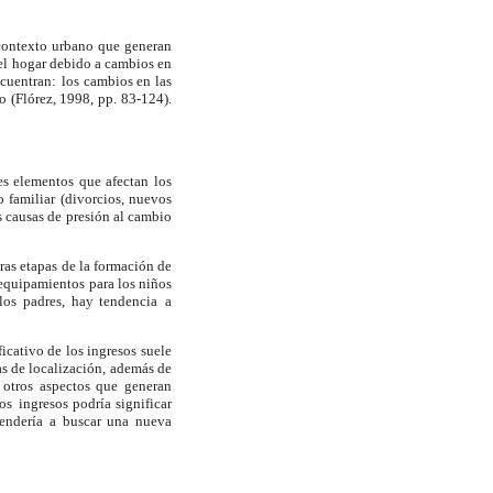
contexto urbano que generan
el
hogar debido a cambios en
ncuentran:
los cambios en las
o (Flórez, 1998, pp.
83-124).
es elementos que afectan los
 familiar
(divorcios, nuevos
s causas de presión al cambio
ras etapas de la formación de
equipamientos para los niños
los padres, hay tendencia
a
icativo de los ingresos suele
as de localización, además de
otros aspectos que generan
los
ingresos podría significar
tendería a buscar una nueva