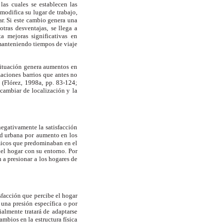
 las
cuales se establecen las
odifica su lugar de trabajo,
r. Si este cambio genera una
tras desventajas,
se llega a
ta mejoras significativas en
anteniendo tiempos de viaje
situación genera aumentos en
zaciones
barrios que antes no
 (Flórez,
1998a, pp. 83-124;
 cambiar de localización y
la
negativamente la satisfacción
d urbana por
aumento en los
icos que predominaban en el
el hogar con su entorno. Por
n a presionar
a los hogares de
sfacción que percibe el hogar
r una presión
específica o por
ialmente tratará de
adaptarse
ambios en la estructura física