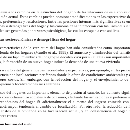
fieren a los cambios en
la estructura del hogar o de las relaciones de éste
con su 
zación actual. Estos cambios pueden
ocasionar modificaciones en las expectativas d
, preferencias y restricciones. Entre las
presiones internas más significativas se e
cas
o demográficas del hogar y los cambios en la
interacción con los usos del suel
den ser
generadas por razones psicológicas, las cuales
escapan a este análisis.
cas
socioeconómicas o demográficas del hogar
características de la
estructura del hogar han sido considerados como
important
enda de los hogares (Murdie et al.,
1999). El aumento y disminución del tamaño
o de
un hijo, miembros del hogar que deciden vivir por su
cuenta) son importante
do, la formación de un nuevo
hogar induce la demanda de una nueva vivienda.
r o ciclo vital genera
nuevas necesidades y expectativas; por ejemplo, en
las prime
encia por localizaciones periféricas
donde la oferta de condiciones ambientales y
ores costos. Sin embargo, con la reducción del
hogar y el envejecimiento de 
equeñas y localizaciones
más céntricas.
esos del hogar es un
importante elemento de presión al cambio. Un
aumento signif
 comportamientos sociales
y de consumo, afectando las aspiraciones y
preferenci
 económicas del hogar. Si
adicionalmente el aumento del ingreso coincide con
habrá mayor tendencia al cambio de
localización. Por otro lado, la reducción de 
costos de la vivienda en la localización actual, y en
consecuencia el hogar 
res costos.
on los usos del suelo