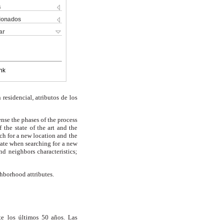
s
cionados
ar
nk
n residencial, atributos de los
ense the phases of the process
f the
state of the art and the
rch for a new location and
the
ate when searching for a new
and
neighbors characteristics;
hborhood attributes.
te
los últimos 50 años. Las