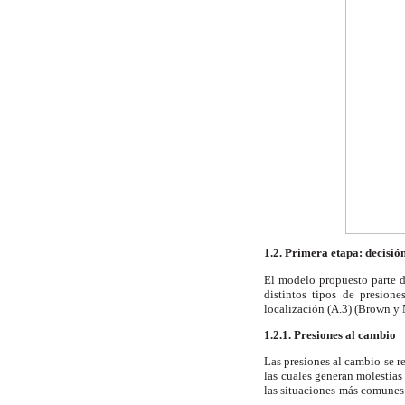
1.2. Primera etapa: decisió
El modelo propuesto parte d
distintos tipos
de presiones
localización (A.3) (Brown y
1.2.1. Presiones al cambio
Las presiones al cambio se re
las
cuales generan molestias 
las situaciones
más comunes 