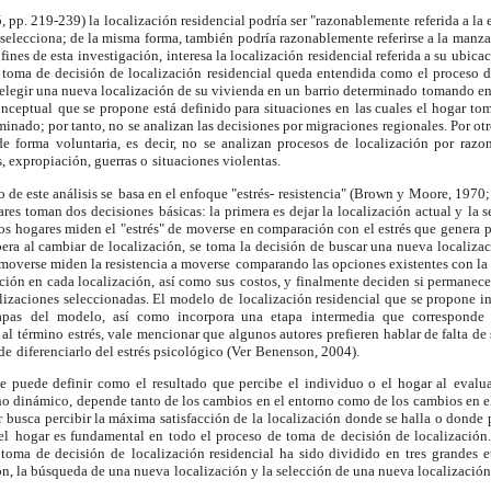
, pp. 219-239) la
localización residencial podría ser "razonablemente
referida a la
selecciona; de la misma
forma, también podría razonablemente referirse a la
manzan
 fines de esta investigación,
interesa la localización residencial referida a su
ubicac
 toma de decisión de localización
residencial queda entendida como el proceso 
elegir una nueva localización de su vivienda en un
barrio determinado tomando en 
onceptual
que se propone está definido para situaciones en
las cuales el hogar to
minado; por tanto, no
se analizan las decisiones por migraciones
regionales. Por otr
de forma voluntaria, es
decir, no se analizan procesos de localización por
razo
s, expropiación, guerras o
situaciones violentas.
 de este análisis se
basa en el enfoque "estrés- resistencia" (Brown y
Moore, 1970;
gares toman dos decisiones
básicas: la primera es dejar la localización actual y
la 
los hogares miden el "estrés" de
moverse en comparación con el estrés que genera
p
pera al cambiar de localización, se toma
la decisión de buscar una nueva localizac
moverse miden la resistencia a moverse
comparando las opciones existentes con la
cción en cada localización, así como sus
costos, y finalmente deciden si permanece
lizaciones seleccionadas. El modelo de
localización residencial que se propone i
apas
del modelo, así como incorpora una etapa
intermedia que corresponde
 al término
estrés, vale mencionar que algunos autores
prefieren hablar de falta de 
 de
diferenciarlo del estrés psicológico (Ver
Benenson, 2004).
 se puede definir como
el resultado que percibe el individuo o el hogar al
evalua
ho dinámico, depende tanto de los cambios
en el entorno como de los cambios en e
r
busca percibir la máxima satisfacción de la
localización donde se halla o donde 
el
hogar es fundamental en todo el proceso de toma
de decisión de localización
 toma de decisión de
localización residencial ha sido dividido en tres
grandes e
ón, la búsqueda de una nueva
localización y la selección de una nueva localización