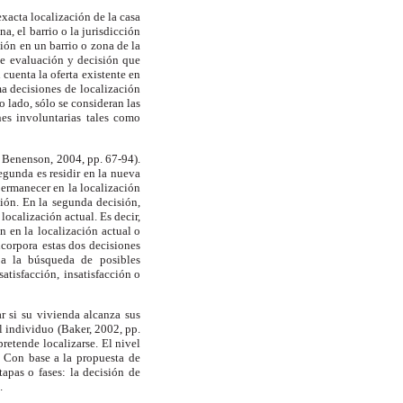
 exacta localización de la casa
a, el barrio o la jurisdicción
ión en un barrio o zona de la
de
evaluación y decisión que
cuenta la oferta
existente en
ma decisiones de localización
o lado, sólo se consideran las
nes involuntarias tales como
 Benenson, 2004, pp. 67-94).
segunda es residir en la nueva
ermanecer en la localización
ión. En la
segunda decisión,
localización actual. Es decir,
n en la
localización actual o
ncorpora
estas dos decisiones
 a la búsqueda de
posibles
satisfacción,
insatisfacción o
r si su vivienda alcanza sus
l individuo
(Baker, 2002, pp.
pretende
localizarse. El nivel
. Con base a la propuesta
de
tapas o fases: la decisión de
.