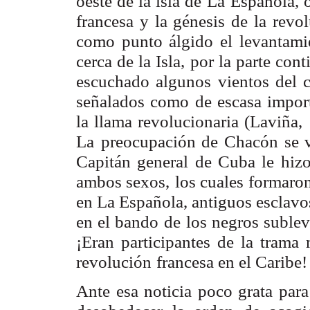
oeste de la isla de
La Española, o
francesa y la génesis de la revo
como punto álgido el
levantami
cerca de la Isla, por la parte cont
escuchado algunos
vientos del 
señalados como de escasa import
la llama revolucionaria (Laviña,
La
preocupación de Chacón se v
Capitán general de Cuba le hizo
ambos sexos,
los cuales formaron
en La Española, antiguos esclavo
en el bando de
los negros suble
¡Eran participantes de la trama
revolución
francesa en el Caribe!
Ante esa noticia poco grata para