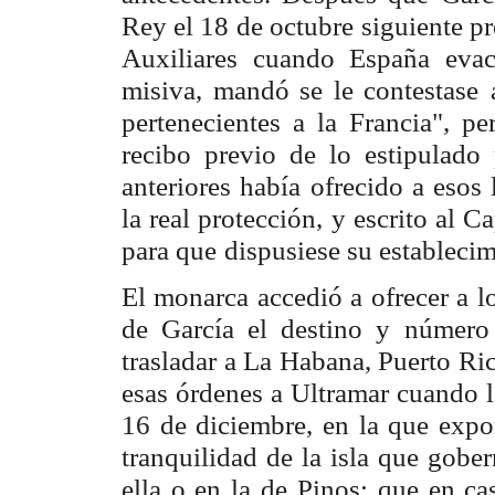
Rey el 18 de octubre
siguiente p
Auxiliares cuando España evacu
misiva, mandó se le contestase
pertenecientes a la Francia", p
recibo previo de lo estipulado
anteriores había
ofrecido a esos 
la real protección, y escrito al C
para que
dispusiese su establecim
El monarca accedió a ofrecer a l
de García el destino y
número 
trasladar a La Habana, Puerto Ric
esas órdenes a Ultramar
cuando l
16 de diciembre, en la que expo
tranquilidad de la isla que gobe
ella o en la de
Pinos; que en ca