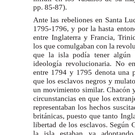
pp. 85-87).
Ante las rebeliones en Santa Lu
1795-1796, y por la hasta
enton
entre
Inglaterra y Francia, Trin
los que comulgaban con la revol
que la isla podía
tener algún
ideología revolucionaria. No e
entre 1794 y 1795
denota una p
que los esclavos negros y mulatos
un movimiento similar. Chacón 
circunstancias
en que los extranje
representaban los hechos suscita
británicas, puesto que tanto
Ingl
libertad
de los esclavos. Según 
la isla estaban ya adoptando