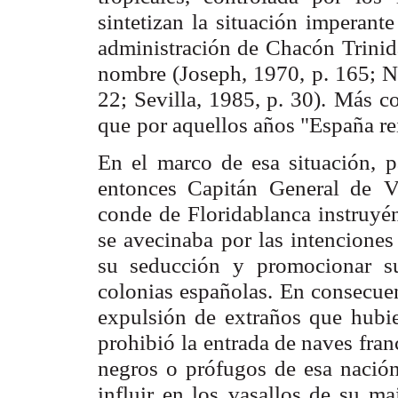
sintetizan la situación imperante
administración de
Chacón Trinid
nombre (Joseph, 1970, p. 165; 
22; Sevilla, 1985, p. 30).
Más co
que
por aquellos años "España re
En el marco de esa situación, p
entonces Capitán General de
V
conde de
Floridablanca instruyén
se avecinaba por las intenciones
su seducción y
promocionar su
colonias españolas. En consecue
expulsión de extraños que
hubie
prohibió
la entrada de naves fran
negros o prófugos de esa nació
influir en los
vasallos de su ma