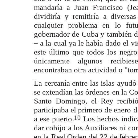
mandaría a Juan Francisco (Je
dividiría y remitiría a diversas
cualquier
problema en lo fut
gobernador de Cuba y también d
– a la cual ya le había
dado el vi
este último que todos los negr
únicamente algunos recibie
encontraban otra
actividad o "to
La cercanía entre las islas ayudó
se extendían las órdenes
en la C
Santo Domingo, el Rey recibió
participaba el primero de enero
d
10
a ese
puerto.
Los hechos indic
dar cobijo a los Auxiliares ni
con
en la
Real Orden del 22 de febre