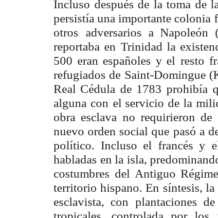
Incluso después de la toma de la
persistía una importante colonia
otros
adversarios a Napoleón 
reportaba en Trinidad la existen
500 eran españoles y el
resto f
refugiados de Saint-Domingue (K
Real Cédula de 1783 prohibía
q
alguna con
el servicio de la mil
obra esclava no requirieron de 
nuevo orden social que
pasó a d
político. Incluso el francés y 
habladas en la isla, predominand
costumbres
del Antiguo Régimen
territorio hispano. En síntesis, l
esclavista, con
plantaciones de
tropicales, controlada por los 