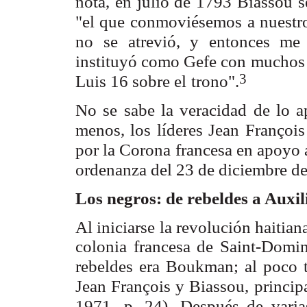
nota, en julio de 1793 Biassou 
"el que conmoviésemos
a nuestr
no
se atrevió, y entonces me
instituyó como Gefe con muchos 
3
Luis 16 sobre el
trono".
No se sabe la veracidad de lo a
menos, los líderes Jean François
por la Corona
francesa en apoyo 
ordenanza del 23 de diciembre d
Los negros: de rebeldes a Auxi
Al iniciarse la revolución haitia
colonia francesa de Saint-Doming
rebeldes era Boukman; al poco t
Jean François y Biassou,
princip
1971,
p, 24). Después de varia