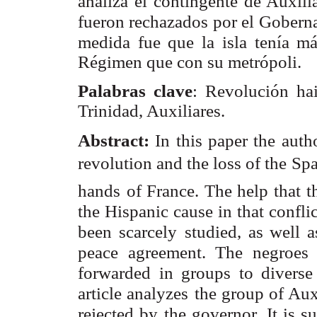
analiza el
contingente de Auxilia
fueron rechazados por el Gobern
medida fue que la
isla tenía m
Régimen que con su metrópoli.
Palabras clave
: Revolución ha
Trinidad, Auxiliares.
Abstract:
In this paper the auth
revolution and the loss of the
Spa
hands
of France. The help that t
the Hispanic cause in that conflic
been scarcely
studied, as well a
peace agreement. The negroes
forwarded in groups to diverse
article analyzes
the group of Auxi
rejected by the governor. It is s