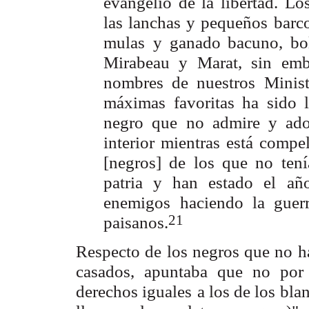
evangelio de la libertad. Lo
las lanchas y pequeños
barc
mulas
y ganado bacuno, bo
Mirabeau y Marat, sin em
nombres de nuestros
Minis
máximas favoritas ha sido l
negro que no admire y ado
interior mientras
está compel
[negros] de los que no tení
patria y han estado el
añ
enemigos
haciendo la guer
21
paisanos.
Respecto de los negros que no 
casados, apuntaba que no por
derechos iguales
a los de los bla