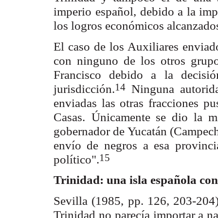
imperio
español, debido a la imp
los logros económicos alcanzado
El caso de los Auxiliares enviado
con ninguno de los otros grup
Francisco debido a
la decisi
14
jurisdicción.
Ninguna autorida
enviadas las otras fracciones pu
Casas.
Únicamente se dio la ma
gobernador de Yucatán (Campech
envío de negros
a esa provinc
15
político".
Trinidad: una isla española co
Sevilla (1985, pp. 126, 203-204)
Trinidad no parecía importar a n