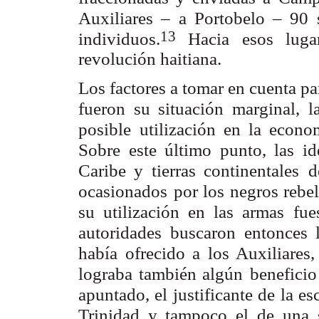
Auxiliares – a Portobelo – 90 s
13
individuos.
Hacia esos luga
revolución haitiana.
Los factores a tomar en cuenta pa
fueron su situación marginal,
l
posible
utilización en la econ
Sobre este último punto, las i
Caribe y tierras continentales
d
ocasionados
por los negros rebe
su utilización en las armas fue
autoridades
buscaron entonces 
había ofrecido a los Auxiliares
lograba también algún
beneficio
apuntado, el justificante de la e
Trinidad y tampoco el de una