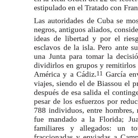
estipulado en el Tratado con
Fran
Las autoridades de Cuba se mos
negros, antiguos aliados,
conside
ideas de libertad y por el rie
esclavos de la isla. Pero
ante s
una
Junta para tomar la decisi
dividirlos en grupos y remitirlos
11
América y
a Cádiz.
García env
viajes, siendo el de Biassou el 
después de esa salida
el conting
pesar de los esfuerzos por reduc
788 individuos, entre
hombres, 
fue mandado a la Florida; Ju
familiares y allegados: un t
fraccionadas y enviadas a
Camp