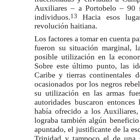
Auxiliares – a Portobelo – 90 s
13
individuos.
Hacia esos luga
revolución haitiana.
Los factores a tomar en cuenta pa
fueron su situación marginal,
l
posible
utilización en la econ
Sobre este último punto, las i
Caribe y tierras continentales
d
ocasionados
por los negros rebe
su utilización en las armas fue
autoridades
buscaron entonces 
había ofrecido a los Auxiliares
lograba también algún
beneficio
apuntado, el justificante de la e
Trinidad y tampoco el de una