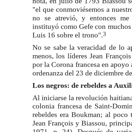
nota, en julio de 1793 Biassou 
"el que conmoviésemos
a nuestr
no
se atrevió, y entonces me
instituyó como Gefe con muchos 
3
Luis 16 sobre el
trono".
No se sabe la veracidad de lo a
menos, los líderes Jean François
por la Corona
francesa en apoyo 
ordenanza del 23 de diciembre d
Los negros: de rebeldes a Auxi
Al iniciarse la revolución haitia
colonia francesa de Saint-Doming
rebeldes era Boukman; al poco t
Jean François y Biassou,
princip
1971,
p, 24). Después de varia