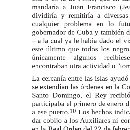
mandaría a Juan Francisco (Je
dividiría y remitiría a diversas
cualquier
problema en lo fut
gobernador de Cuba y también d
– a la cual ya le había
dado el vi
este último que todos los negr
únicamente algunos recibie
encontraban otra
actividad o "to
La cercanía entre las islas ayudó
se extendían las órdenes
en la C
Santo Domingo, el Rey recibió
participaba el primero de enero
d
10
a ese
puerto.
Los hechos indic
dar cobijo a los Auxiliares ni
con
en la
Real Orden del 22 de febre