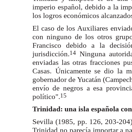
imperio
español, debido a la imp
los logros económicos alcanzado
El caso de los Auxiliares enviado
con ninguno de los otros grup
Francisco debido a
la decisi
14
jurisdicción.
Ninguna autorida
enviadas las otras fracciones pu
Casas.
Únicamente se dio la ma
gobernador de Yucatán (Campech
envío de negros
a esa provinc
15
político".
Trinidad: una isla española co
Sevilla (1985, pp. 126, 203-204)
Trinidad no parecía importar a n