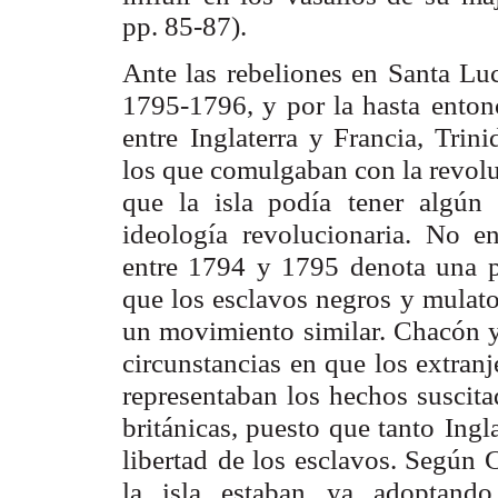
pp. 85-87).
Ante las rebeliones en Santa Lu
1795-1796, y por la hasta
enton
entre
Inglaterra y Francia, Trin
los que comulgaban con la revol
que la isla podía
tener algún
ideología revolucionaria. No e
entre 1794 y 1795
denota una p
que los esclavos negros y mulatos
un movimiento similar. Chacón 
circunstancias
en que los extranje
representaban los hechos suscita
británicas, puesto que tanto
Ingl
libertad
de los esclavos. Según 
la isla estaban ya adoptando