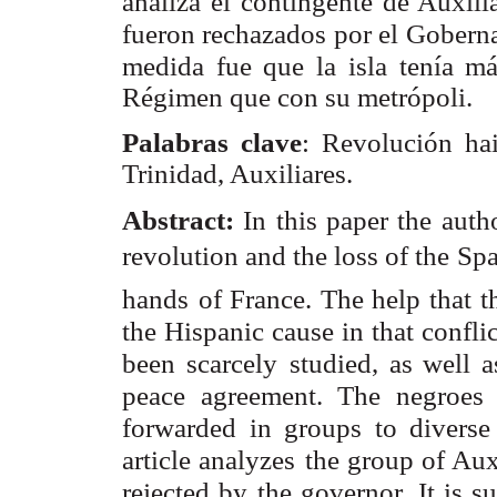
analiza el
contingente de Auxilia
fueron rechazados por el Gobern
medida fue que la
isla tenía m
Régimen que con su metrópoli.
Palabras clave
: Revolución ha
Trinidad, Auxiliares.
Abstract:
In this paper the auth
revolution and the loss of the
Spa
hands
of France. The help that t
the Hispanic cause in that conflic
been scarcely
studied, as well a
peace agreement. The negroes
forwarded in groups to diverse
article analyzes
the group of Auxi
rejected by the governor. It is s