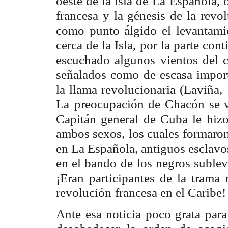
oeste de la isla de
La Española, o
francesa y la génesis de la revo
como punto álgido el
levantami
cerca de la Isla, por la parte cont
escuchado algunos
vientos del 
señalados como de escasa import
la llama revolucionaria (Laviña,
La
preocupación de Chacón se v
Capitán general de Cuba le hizo
ambos sexos,
los cuales formaron
en La Española, antiguos esclavo
en el bando de
los negros suble
¡Eran participantes de la trama
revolución
francesa en el Caribe!
Ante esa noticia poco grata para