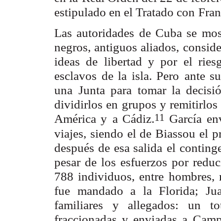
estipulado en el Tratado con
Fran
Las autoridades de Cuba se mos
negros, antiguos aliados,
conside
ideas de libertad y por el rie
esclavos de la isla. Pero
ante s
una
Junta para tomar la decisi
dividirlos en grupos y remitirlos
11
América y
a Cádiz.
García env
viajes, siendo el de Biassou el 
después de esa salida
el conting
pesar de los esfuerzos por reduc
788 individuos, entre
hombres, 
fue mandado a la Florida; Ju
familiares y allegados: un t
fraccionadas y enviadas a
Camp