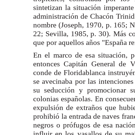
sintetizan la situación imperante
administración de
Chacón Trinid
nombre (Joseph, 1970, p. 165; 
22; Sevilla, 1985, p. 30).
Más co
que
por aquellos años "España re
En el marco de esa situación, p
entonces Capitán General de
V
conde de
Floridablanca instruyén
se avecinaba por las intenciones
su seducción y
promocionar su
colonias españolas. En consecue
expulsión de extraños que
hubie
prohibió
la entrada de naves fran
negros o prófugos de esa nació
influir en los
vasallos de su ma