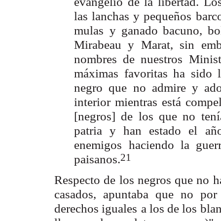
evangelio de la libertad. Lo
las lanchas y pequeños
barc
mulas
y ganado bacuno, bo
Mirabeau y Marat, sin em
nombres de nuestros
Minis
máximas favoritas ha sido l
negro que no admire y ado
interior mientras
está compel
[negros] de los que no tení
patria y han estado el
añ
enemigos
haciendo la guer
21
paisanos.
Respecto de los negros que no 
casados, apuntaba que no por
derechos iguales
a los de los bla