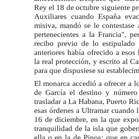
Rey el 18 de octubre
siguiente p
Auxiliares cuando España evacu
misiva, mandó se le contestase
pertenecientes a la Francia", p
recibo previo de lo estipulado
anteriores había
ofrecido a esos 
la real protección, y escrito al C
para que
dispusiese su establecim
El monarca accedió a ofrecer a l
de García el destino y
número 
trasladar a La Habana, Puerto Ric
esas órdenes a Ultramar
cuando l
16 de diciembre, en la que expo
tranquilidad de la isla que gobe
ella o en la de
Pinos; que en ca