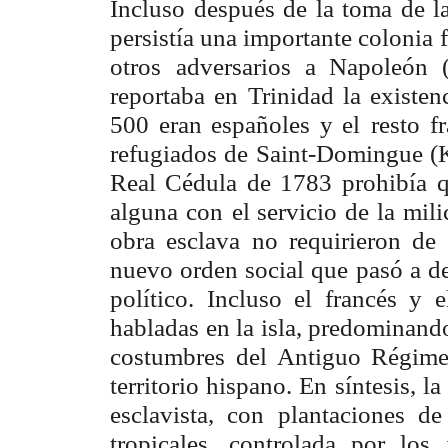
Incluso después de la toma de la
persistía una importante colonia
otros
adversarios a Napoleón 
reportaba en Trinidad la existen
500 eran españoles y el
resto f
refugiados de Saint-Domingue (K
Real Cédula de 1783 prohibía
q
alguna con
el servicio de la mil
obra esclava no requirieron de 
nuevo orden social que
pasó a d
político. Incluso el francés y 
habladas en la isla, predominand
costumbres
del Antiguo Régimen
territorio hispano. En síntesis, l
esclavista, con
plantaciones de
tropicales, controlada por los 