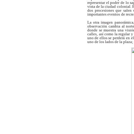
representar el poder de lo s
vista de la ciudad colonial. 
dos procesiones que salen 
importantes eventos
de recr
La otra imagen panorámica,
observación
cambia al norte
donde se muestra una visi
calles,
así como la regular 
uno de ellos se perderá
en e
uno de los lados de la plaza; 