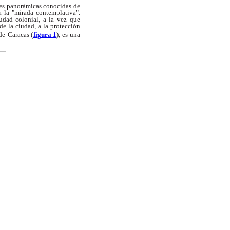
es panorámicas conocidas de
a la
"mirada contemplativa".
iudad colonial, a la vez
que
de la ciudad, a la protección
de
Caracas (
figura 1
), es una