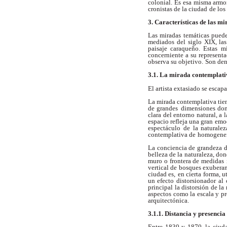
colonial. Es
esa misma armon
cronistas de la ciudad
de los
3. Características de las m
Las miradas temáticas pued
mediados del
siglo XIX, las
paisaje caraqueño. Estas
mi
concerniente a su representa
observa su objetivo.
Son den
3.1. La mirada contemplati
El artista extasiado se escapa
La mirada contemplativa tie
de grandes
dimensiones don
clara del entorno natural, a l
espacio refleja una gran emo
espectáculo de la naturale
contemplativa de
homogenei
La conciencia de grandeza d
belleza de la
naturaleza, don
muro o frontera de medidas
vertical de bosques exuberan
ciudad es,
en cierta forma, u
un efecto distorsionador
al 
principal la distorsión de la 
aspectos como la escala y p
arquitectónica.
3.1.1. Distancia y presencia
Entre 1830 y 1870, la ciud