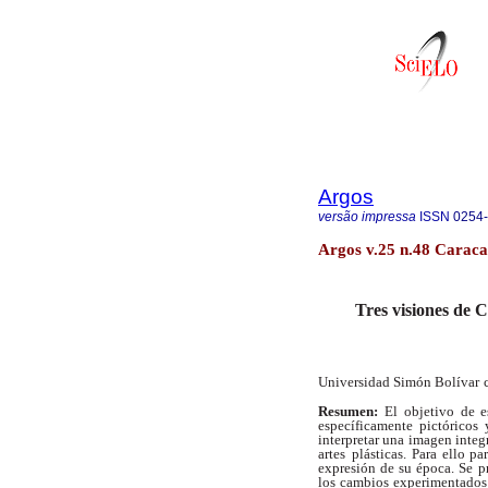
Argos
versão impressa
ISSN
0254
Argos v.25 n.48 Caraca
Tres visiones de 
Universidad Simón Bolívar
Resumen:
El objetivo de e
específicamente
pictóricos
interpretar una imagen integr
artes
plásticas. Para ello p
expresión de su época. Se
p
los cambios experimentados 