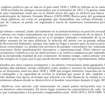
y cambios políticos que se
dan en el país entre 1830 y 1890 se reflejan en la
estr
 1830 revelaba los estragos ocasionados
por el terremoto de 1812 y la guerra ema
se
muy lentamente, hasta que en el último tercio del siglo
se observó una franca
modernizador de Antonio
Guzmán Blanco (1829-1899). Buena parte del
guzmanat
s obras públicas, así como en programas
que fomentaban una cultura ilustrada 
ural de
Caracas se puede ver registrada a través de
numerosos testimonios pictó
njeros.
saje urbano o natural, usado
inicialmente en la pintura histórica en posición secund
s artistas, los cuales respondieron así a las
situaciones y tendencias de su época. P
nza a ser
otra: la naturaleza ya no es el ejemplo ordenado e inmutable de la cr
mbito europeo de las artes plásticas,
la relación del artista con su paisaje reflej
la
Revolución Industrial; aunque ésta tarda en llegar a
nuestro país, la nueva raci
ásticas venezolanas. La
producción pictórica de paisajes venezolanos fue
realizada
esenciaron dicha transformación
perceptiva y representacional. Ellos ofrecen u
ocimientos científicos con las motivaciones y la
estética románticas que imperab
ar la inexplorada
realidad de este continente. Al mismo tiempo, varios
artistas v
ón europea en el país, por lo que
puede decirse también que experimentaron
influ
alizados por estos viajeros extranjeros y los artistas venezolanos serán agrupados
aremos más adelante, siendo utilizados como
medios o recursos de interpretación
das en Venezuela
entre los años 1830 y 1890 que tengan referentes
espaciales de l
er inteligible y la capacidad de revelar
la realidad que posee el arte; también r
ueño durante
una época, al tiempo que referirse a la vida misma de
la ciudad, lo 
fenómenos urbanos donde se
desenvolvió el hombre venezolano durante el siglo XI
 objetivos, este artículo
está estructurado en cuatro partes incluyendo esta
i
os artísticos seleccionados. En tercer lugar
veremos las características de cada "
as
que corresponden a los períodos comprendidos entre
1830-1870 y 1870-1890. Y p