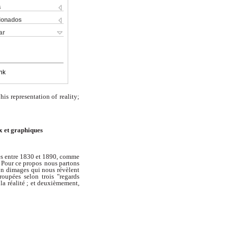
s
cionados
ar
nk
 his representation of
reality;
x et graphiques
sés entre 1830 et 1890, comme
. Pour ce propos
nous partons
on dimages qui nous révèlent
roupées selon trois "regards
 la
réalité ; et deuxièmement,