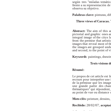
según
tres "miradas temátic
frente a su representación
de
observa su objetivo.
Palabras clave:
pinturas, di
Three views of Caracas. 
Abstract:
The aim of this ar
pictorial and graphic
ones a
integral image of the citys 
from
the premise that artist
images that reveal
most of t
the images are grouped unde
and second, to the point of v
Keywords
: paintings, drawi
Trois visions 
Résumé:
Le propos de cet article est l
recours
pour interpréter une
de la prémisse que les image
une grande partie
des chan
thématiques" qui répondent, 
au point de vue ou distance
Mots-clés:
peinture, dessins,
Recibido:
28/02/07;
acepta