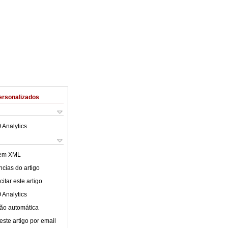
ersonalizados
 Analytics
 em XML
cias do artigo
itar este artigo
 Analytics
ão automática
este artigo por email