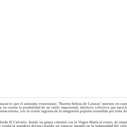
estacar lo que el anónimo
venezolano "Nuestra Señora de Caracas" muestra
en cuan
ar
en cuenta la posibilidad de un estilo impersonal,
idiolecto colectivo que mezcla
renacentista, con la visión
ingenua de la imaginería popular extendida por toda
Am
 desde El Calvario, donde
un grupo celestial con la Virgen María al centro, de
mane
 exalta la grandeza divina creando un
espacio sagrado en la inmensidad del ciel