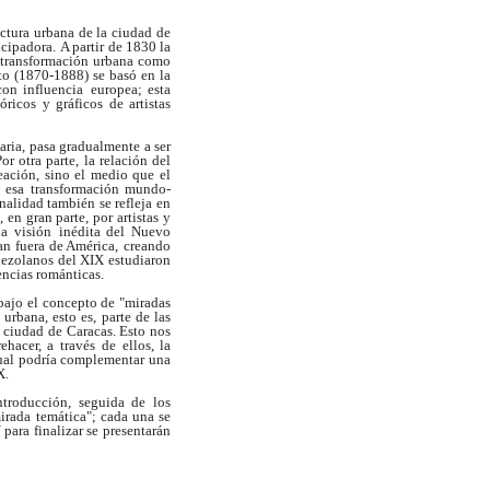
uctura urbana de la ciudad de
ncipadora.
A partir de 1830 la
 transformación urbana como
o (1870-1888) se basó en la
con influencia
europea; esta
ricos y gráficos de artistas
aria, pasa gradualmente a ser
or otra parte,
la relación del
eación, sino el medio que el
a esa
transformación mundo-
onalidad también se refleja
en
, en gran parte, por artistas y
na visión
inédita del Nuevo
an fuera de América,
creando
enezolanos del XIX estudiaron
encias románticas.
bajo el concepto de "miradas
 urbana, esto es,
parte de las
a ciudad de Caracas. Esto nos
ehacer, a través
de ellos, la
cual podría complementar una
X.
ntroducción, seguida de los
mirada
temática"; cada una se
ara finalizar se
presentarán