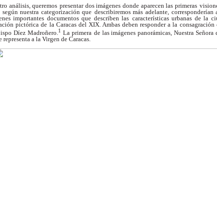
ro análisis, queremos
presentar dos imágenes donde aparecen las primeras
vision
 según nuestra categorización que
describiremos más adelante, corresponderían 
enes importantes documentos que describen las
características urbanas de la c
ación pictórica de
la Caracas del XIX. Ambas deben responder a la
consagración 
1
bispo Díez Madroñero.
La primera
de las imágenes panorámicas, Nuestra Señora 
e representa a la Virgen de Caracas.