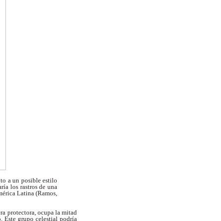
to a un posible estilo
ría los rastros de una
érica Latina (Ramos,
ra protectora, ocupa la mitad
o. Este grupo
celestial podría