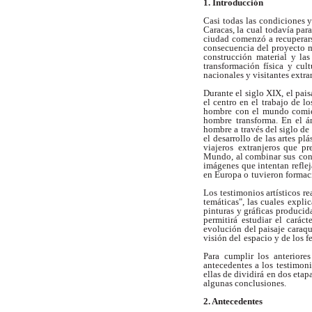
1. Introducción
Casi todas las condiciones 
Caracas, la cual
todavía para
ciudad comenzó a recuperar
consecuencia del proyecto 
construcción
material y la
transformación física y cult
nacionales y visitantes extra
Durante el siglo XIX, el pai
el centro en el
trabajo de lo
hombre con el mundo comie
hombre
transforma. En el á
hombre a través del siglo de 
el desarrollo de las artes pl
viajeros
extranjeros que pr
Mundo, al combinar sus
con
imágenes que intentan reflej
en Europa o
tuvieron formaci
Los testimonios artísticos re
temáticas", las cuales
explic
pinturas y gráficas produci
permitirá estudiar el caráct
evolución del paisaje caraq
visión del
espacio y de los 
Para cumplir los anteriores
antecedentes a los
testimoni
ellas de dividirá en dos etap
algunas conclusiones.
2. Antecedentes