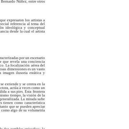
Bernardo Núñez, entre otros
que expresaron los artistas a
pecial
referencia al tema del
ión ideológica y conceptual
tancia desde la cual el artista
racterizadas por un escenario
je que
revela una conciencia
co. La focalización
aérea del
nsas dimensiones es un vasto
a imagen ilusoria estática y
se extiende y se centra en la
ctora,
actúa a veces como un
ida a sus pies. Esta
frontera
mismo tiempo, la visión de la
generalizada. La mirada sufre
les tienen como
característica
 tanto que se pueden apreciar
sí como algo de su volumetría
de dos terribles episodios: la