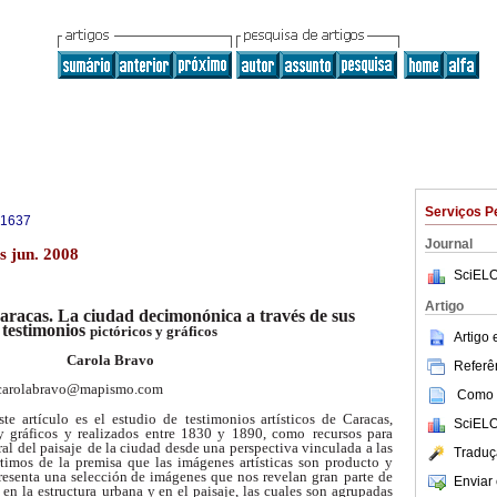
Serviços P
-1637
Journal
s jun. 2008
SciELO
Artigo
Caracas. La ciudad decimonónica a
través de sus
testimonios
pictóricos y gráficos
Artigo
Carola Bravo
Referên
carolabravo@mapismo.com
Como c
ste artículo es el estudio de
testimonios artísticos de Caracas,
SciELO
 y gráficos y realizados entre 1830 y 1890, como
recursos para
al del paisaje
de la ciudad desde una perspectiva vinculada a las
Traduç
artimos de la premisa que las imágenes
artísticas son producto y
resenta una selección de imágenes que nos revelan gran
parte de
Enviar 
en la estructura
urbana y en el paisaje, las cuales son agrupadas