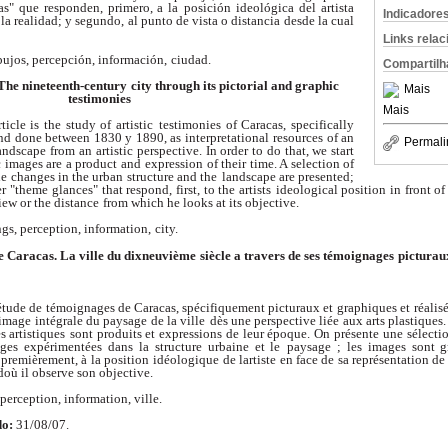
as" que responden, primero, a la
posición ideológica del artista
Indicadore
 la realidad; y segundo, al punto de vista o distancia
desde la cual
Links rela
bujos, percepción, información,
ciudad.
Compartilh
The nineteenth-century
city through its pictorial and graphic
Mais
testimonies
Mais
ticle is the study of artistic
testimonies of Caracas, specifically
nd done between 1830 y 1890, as interpretational
resources of an
Permali
landscape from
an artistic perspective. In order to do that, we start
ic images are a product and
expression of their time. A selection of
he changes in the urban structure and the
landscape are presented;
r
"theme glances" that respond, first, to the artists
ideological position in front of
iew or the distance
from which he looks at its objective.
ngs, perception, information,
city.
de Caracas. La ville du dixneuvième
siècle a travers de ses témoignages
picturau
étude de
témoignages de Caracas, spécifiquement picturaux et
graphiques et réali
 image intégrale du paysage de la ville
dès une perspective liée aux arts plastiques
s artistiques
sont produits et expressions de leur époque. On présente
une sélecti
ges expérimentées dans la structure urbaine et le
paysage ; les images sont g
premièrement, à la position
idéologique de lartiste en face de sa représentation de
doù il observe son objective.
 perception, information, ville.
do:
31/08/07.