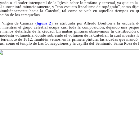
agrado o
el poder intemporal de la Iglesia sobre lo profano y
terrenal, ya que en la
El autor pintó
minuciosamente, y "con escueto linealismo de
topógrafo", como dijer
simultáneamente hacia la
Catedral, tal como se veía en aquellos tiempos en
q
eación de los caraqueños.
 Virgen de Caracas
(
figura 2
), es atribuida por Alfredo Boulton a la
escuela d
, mientras el grupo celestial ocupa
casi toda la composición, dejando una peque
ón menos
detallada de la ciudad. En ambas pinturas observamos
la distribución 
y modesta volumetría, donde
sobresale el volumen de la Catedral, la cual muestra
l
l terremoto de 1812. También vemos, en la
primera pintura, las arcadas que mandó 
así
como el templo de Las Concepciones y la capilla del
Seminario Santa Rosa de 