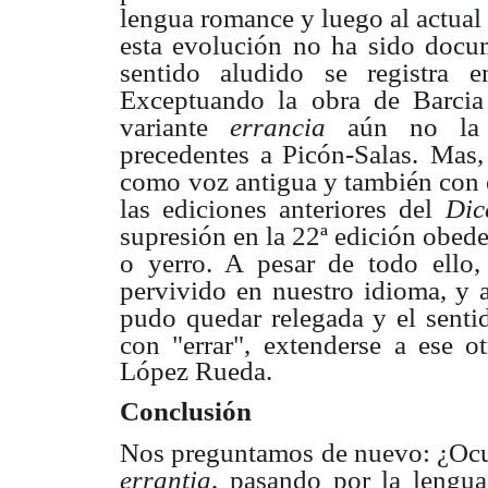
lengua romance
y luego al actua
esta evolución no ha sido docu
sentido aludido se registra e
Exceptuando la
obra de Barcia
variante
errancia
aún no la 
precedentes a Picón-Salas.
Mas,
como
voz antigua y también con e
las ediciones anteriores del
Dic
supresión en la 22ª edición obede
o yerro. A pesar de todo ello,
pervivido en
nuestro idioma, y 
pudo quedar relegada y el senti
con "errar",
extenderse a ese ot
López Rueda.
Conclusión
Nos preguntamos de nuevo: ¿Oc
errantia
, pasando por la lengua