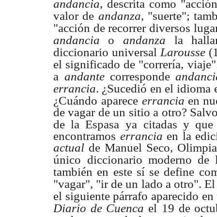
andancia
, descrita como "acció
valor de
andanza
, "suerte"; t
"acción de recorrer diversos luga
andancia
o
andanza
la hall
diccionario universal
Larousse
(
el significado de "correría,
viaje
a
andante
corresponde
andanci
errancia
. ¿Sucedió en el idioma
¿Cuándo
aparece
errancia
en nu
de vagar de un sitio a otro? Salv
de la Espasa
ya citadas y que 
encontramos
errancia
en la edi
actual
de Manuel Seco, Olimpia
único
diccionario moderno de 
también en este sí se define co
"vagar", "ir de un
lado a otro". E
el siguiente párrafo aparecido en 
Diario de Cuenca
el
19 de octu