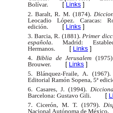
[
Links
]
Bolívar.
2. Baralt, R. M. (1874).
Diccio
Leocadio López. Caracas: R
[
Links
]
edición.
3. Barcia, R. (1881).
Primer dicc
española
. Madrid: Establec
[
Links
]
Hermanos.
4.
Biblia de Jerusalem
(1975)
[
Links
]
Brouwer.
5. Blánquez-Fraile, A. (1967)
Editorial Ramón Sopena, 5ª edici
6. Casares, J. (1994).
Diccion
[
L
Barcelona: Gustavo Gili.
7. Cicerón, M. T. (1979).
Dis
Nacional Autónoma de México.