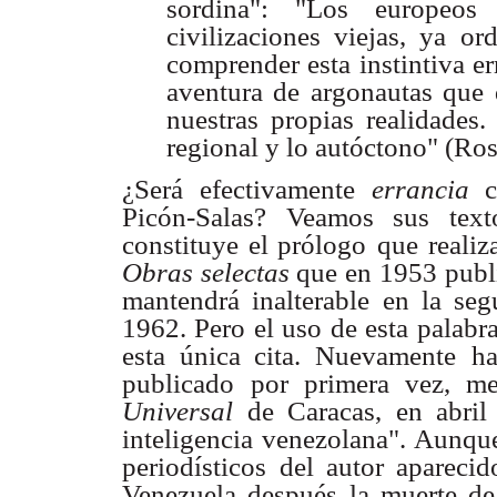
sordina": "Los europeos
civilizaciones viejas, ya
or
comprender esta instintiva e
aventura de argonautas que
nuestras
propias realidades.
regional y lo autóctono" (Ros
¿Será efectivamente
errancia
Picón-Salas? Veamos sus text
constituye el prólogo
que realiz
Obras selectas
que en 1953 publ
mantendrá inalterable
en la seg
1962. Pero el uso de esta palabr
esta única cita. Nuevamente
h
publicado
por primera vez, med
Universal
de Caracas, en abril
inteligencia venezolana". Aunqu
periodísticos
del autor aparecid
Venezuela después la muerte de