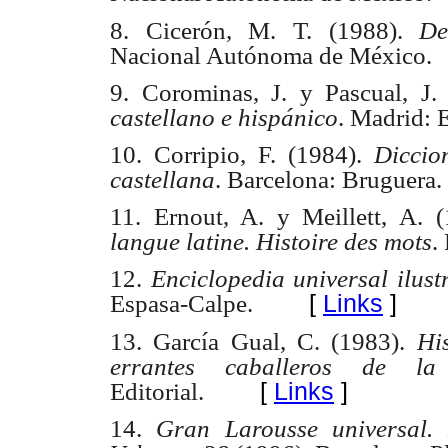
8. Cicerón, M. T. (1988).
De
Nacional Autónoma de México.
9. Corominas, J. y Pascual, J.
castellano e hispánico
. Madrid: 
10. Corripio, F. (1984).
Diccio
castellana
. Barcelona: Bruguera.
11. Ernout, A. y Meillett, A. 
langue latine. Histoire des mots
.
12.
Enciclopedia universal ilu
[
Links
]
Espasa-Calpe.
13. García Gual, C. (1983).
Hi
errantes caballeros de l
[
Links
]
Editorial.
14.
Gran Larousse universal.