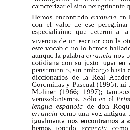
caracterizar el sino peregrinante
Hemos encontrado
errancia
en 
con el valor de ese peregrinar
especialísimo
que determina la 
vivencia de un escritor con la o
este vocablo no lo hemos hallad
aunque la
palabra
errancia
nos p
cotidiana con su justo lugar en 
pensamiento,
sin embargo hasta e
diccionarios de la Real Acade
Corominas y
Pascual (1996), ni 
Moliner (1966; 1997); tampoc
venezolanismos. Sólo en
el
Prim
lengua española
de don Roque
errancia
como una voz antigua
igualmente
nos encontramos a
hemos topado
errancia
como 