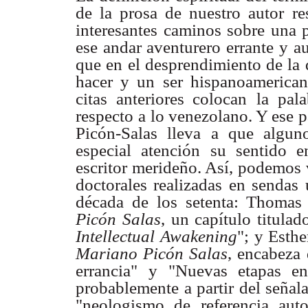
de la prosa de nuestro autor
re
interesantes caminos sobre una 
ese andar aventurero errante
y au
que en
el desprendimiento de la q
hacer y un ser hispanoamerica
citas anteriores colocan
la pal
respecto
a lo venezolano. Y ese p
Picón-Salas lleva a que algun
especial atención
su sentido e
escritor merideño. Así, podemos 
doctorales realizadas en sendas
década de
los setenta: Thomas
Picón Salas
, un capítulo titulad
Intellectual
Awakening
"; y Esth
Mariano Picón Salas
, encabeza
errancia"
y "Nuevas etapas en l
probablemente a partir del señal
"neologismo de
referencia aut