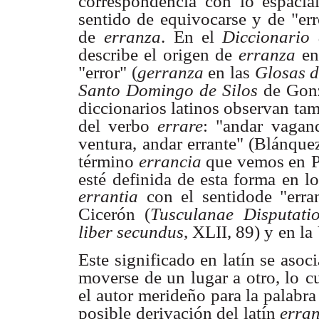
correspondencia con lo espacia
sentido de equivocarse y
de "er
de
erranza
. En el
Diccionario
describe el origen de
erranza
en
"error" (
gerranza
en las
Glosas d
Santo Domingo de Silos
de Gonz
diccionarios latinos observan t
del verbo
errare
: "andar
vagand
ventura,
andar errante" (Blánquez
término
errancia
que vemos en
P
esté
definida de esta forma en lo
errantia
con el sentido
de "erra
Cicerón (
Tusculanae Disputati
liber secundus
, XLII, 89) y
en la
Este significado en latín se asoci
moverse de un lugar a otro, lo
c
el autor
merideño para la palabr
posible derivación del latín
erran