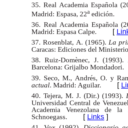
35. Real Academia Española (20
a
Madrid: Espasa, 22
edición.
36. Real Academia Española (
[
Lin
Madrid: Espasa Calpe.
37. Rosenblat, A. (1965).
La pri
Caracas: Ediciones del Ministeri
38. Ruiz-Domènec, J. (1993).
Barcelona: Grijalbo Mondadori.
39. Seco, M., Andrés, O. y Ra
[
Li
actual
. Madrid: Aguilar.
40. Tejera, M. J. (Dir.) (1993).
Universidad Central de Venezuela
Academia Venezolana de la
[
Links
]
Schnoegass.
41. Vox (1992).
Diccionario g