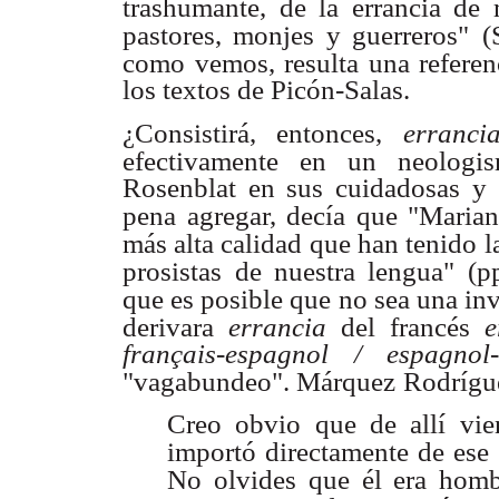
trashumante, de la errancia de 
pastores, monjes y guerreros"
(
como
vemos, resulta una referen
los textos de Picón-Salas.
¿Consistirá, entonces,
erranc
efectivamente en un neologi
Rosenblat en sus cuidadosas y a
pena agregar, decía que "Marian
más alta calidad que han tenido
l
prosistas
de nuestra lengua" (
que es posible que no sea una in
derivara
errancia
del
francés
e
français-espagnol / espagnol
"vagabundeo". Márquez
Rodrígue
Creo obvio que de allí vie
importó directamente de ese
No olvides
que él era homb