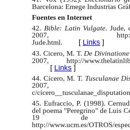
Barcelona: Emege Industrias Gráf
Fuentes en Internet
42.
Bible: Latin Vulgate
. Jude,
2007, http://www.four
[
Links
]
Jude.html.
43. Cicero, M. T.
De Divinatione 
2007, http://www.thelatinlibr
[
Links
]
44. Cicero, M. T.
Tusculanae Di
2007, http://ae
c/
cicero__tusculanae_disputation
45. Eufraccio, P. (1998). Cernuda
del poema "Peregrino" de Luis 
19 de ma
http://www.ucm.es/OTROS/espec