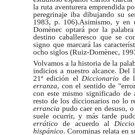
la ruta
aventurera emprendida por
peregrinaje iba dibujando su se
1983, p. 106).Asimismo, y en 
Domènec optará por la palabr
destino caballeresco que
se con
signo
que marcará las caracterís
ocho siglos (Ruiz-Domènec, 1993
Volvamos a la historia de la pala
indicios a nuestro alcance. Del
21ª edición
el
Diccionario
de 
erranza
, con el sentido de "erro
con este mismo
significado de 
resto de los diccionarios no lo 
errancia
pudo caer en desuso,
o
suele
ocurrir, y más tarde pudo
errático
de acuerdo al
Diccio
hispánico
. Corominas
relata en 