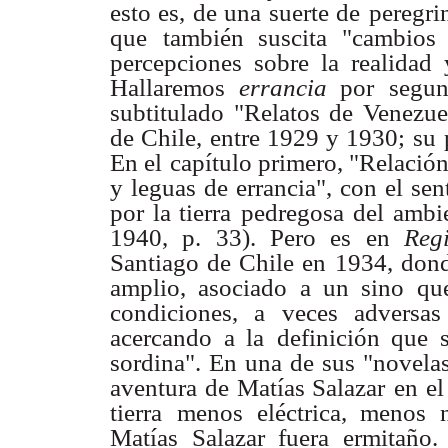
esto es, de una suerte de
peregri
que
también suscita "cambios
percepciones sobre la realidad y
Hallaremos
errancia
por
segu
subtitulado "Relatos de Venezuel
de Chile, entre 1929 y 1930; su
En el
capítulo primero, "Relación 
y leguas de errancia", con el sen
por la tierra
pedregosa del ambie
1940, p. 33). Pero es en
Reg
Santiago de Chile en
1934, dond
amplio, asociado a un sino que
condiciones, a veces adversas
acercando a la
definición que 
sordina". En una de sus "novela
aventura de Matías Salazar
en e
tierra
menos eléctrica, menos 
Matías Salazar fuera ermitaño.