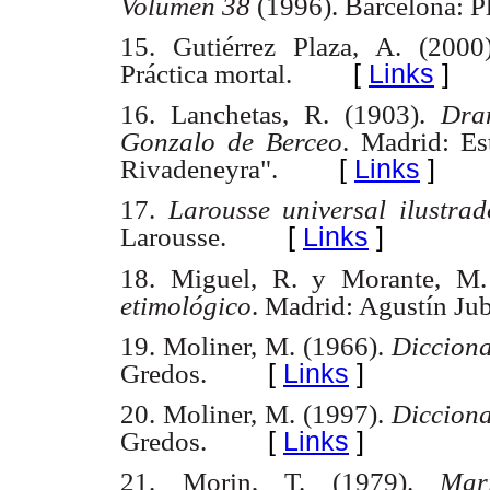
Volumen 38
(1996). Barcelona: P
15. Gutiérrez Plaza, A. (200
[
Links
]
Práctica mortal.
16. Lanchetas, R. (1903).
Dra
Gonzalo de Berceo
. Madrid: Es
[
Links
]
Rivadeneyra".
17.
Larousse universal ilustra
[
Links
]
Larousse.
18. Miguel, R. y Morante, M
etimológico
. Madrid: Agustín Jub
19. Moliner, M. (1966).
Dicciona
[
Links
]
Gredos.
20. Moliner, M. (1997).
Dicciona
[
Links
]
Gredos.
21. Morin, T. (1979).
Mar