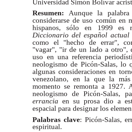
Universidad Simón Bolívar
acris
Resumen:
Aunque la palabr
considerarse
de uso común en m
hispanos, sólo en
1999 es r
Diccionario del español actual
como el "hecho de errar", co
"vagar", "ir de un lado a otro"
uso
en una referencia periodís
neologismo de Picón-Salas, lo q
algunas consideraciones en
torn
venezolano,
en la que la más 
momento se remonta a 1927. 
neologismo de Picón-Salas, pa
errancia
en su prosa dio
a es
espacial para
designar los element
Palabras clave
: Picón-Salas, er
espiritual.