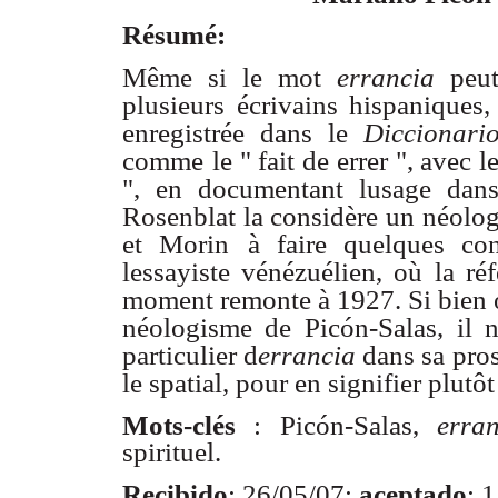
Résumé:
Même si le mot
errancia
peu
plusieurs écrivains hispaniques, 
enregistrée dans le
Diccionari
comme
le " fait de errer ", avec 
", en documentant lusage dans
Rosenblat la considère un
néolog
et Morin
à faire quelques con
lessayiste vénézuélien, où la ré
moment remonte à 1927. Si bien 
néologisme de
Picón-Salas, il 
particulier d
errancia
dans sa pro
le spatial, pour en signifier plutôt
Mots-clés
: Picón-Salas,
erra
spirituel.
Recibido
: 26/05/07;
aceptado
: 