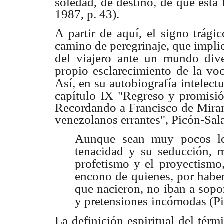
soledad, de destino, de que está 
1987, p. 43).
A partir de aquí, el signo trági
camino de peregrinaje, que impli
del viajero
ante un mundo dive
propio esclarecimiento de la voc
Así, en su autobiografía
intelect
capítulo IX "Regreso y promisi
Recordando a Francisco de Mirand
venezolanos errantes", Picón-Sala
Aunque sean muy pocos lo
tenacidad y su seducción, 
profetismo y el
proyectismo,
encono de quienes, por habe
que nacieron, no iban a sopo
y pretensiones
incómodas (Pi
La definición espiritual del tér