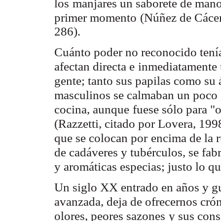
los
manjares un saborete de mano
primer momento
(Núñez de Cácer
286).
Cuánto poder no reconocido tenía
afectan directa e
inmediatamente t
gente; tanto sus papilas como su
masculinos se calmaban un poco
cocina, aunque
fuese sólo para "o
(Razzetti, citado por Lovera, 199
que se colocan por
encima de la r
de cadáveres y tubérculos, se fab
y aromáticas especias; justo lo q
Un siglo XX entrado en años y gu
avanzada, deja de ofrecernos cró
olores, peores sazones
y sus cons