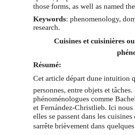
those forms, as well
as named the
Keywords
: phenomenology, dome
research.
Cuisines et cuisinières ou
phén
Résumé:
Cet article départ dune intuition
personnes, entre objets et tâches.
phénoménologues comme
Bachel
et
Fernández-Christlieb. Ici nous
elles se passent dans les cuisines 
sarrête brièvement dans
quelques