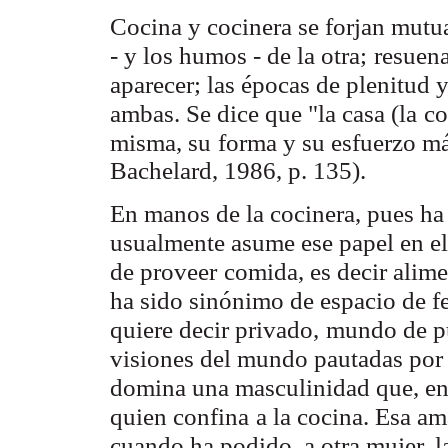
Cocina y cocinera se forjan mutu
- y los humos - de la otra;
resuen
aparecer; las épocas de plenitud
ambas. Se dice que "la casa (la
co
misma, su
forma y su esfuerzo má
Bachelard, 1986, p. 135).
En manos de la cocinera, pues ha
usualmente asume ese papel en el
de proveer
comida, es decir alim
ha sido sinónimo de espacio de 
quiere decir privado,
mundo de pu
visiones del mundo pautadas por e
domina una masculinidad que, e
quien confina
a la cocina. Esa am
cuando ha podido, a otra mujer, l