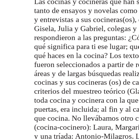
Las cocinas y cocineras que han s
tanto de ensayos y novelas como
y entrevistas
a sus cocineras(os),
Gisela, Julia y Gabriel, colegas y
respondieron
a las preguntas: ¿C
qué significa para ti ese lugar; q
qué haces en la
cocina? Los textos
fueron seleccionados a partir de
r
áreas y
de largas búsquedas reali
cocinas y sus cocineras (os) de c
criterios del
muestreo teórico (Gla
toda cocina y cocinera con la qu
puertas, era incluida; al
fin y al 
que cocina. No llevábamos otro cri
(cocina-cocinero): Laura,
Margari
y
una tríada: Antonio-Milagros. L