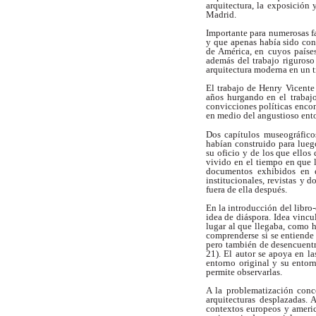
arquitectura, la
exposición y
Madrid.
Importante para numerosas f
y que
apenas había sido con
de América, en
cuyos países
además del trabajo riguroso
arquitectura moderna en un t
El trabajo de Henry Vicente
años hurgando en el
trabaj
convicciones políticas encon
en medio del angustioso ento
Dos capítulos museográfico
habían construido
para lueg
su oficio y de los que ellos 
vivido en el tiempo en que 
documentos exhibidos en e
institucionales, revistas
y do
fuera de ella después.
En la introducción del libr
idea de diáspora.
Idea vincu
lugar al que llegaba, como
h
comprenderse si se entiende 
pero también de desencuentr
21). El autor se apoya en la
entorno original y su entor
permite observarlas.
A la problematización conc
arquitecturas
desplazadas. A
contextos europeos y ameri