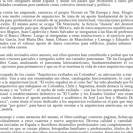
a la vez integrales desde España
y desde los países que recibieron a estos
pr
lidades creadoras pero también como
colectivo intelectual y político.
ja visión las emprende,
entonces, el propio Vicente en "De Europa y Asia.
Elogio
r este medio centenar de arquitectos. Se
trata de un aporte fundamental de la in
ida para
profundizar el estudio de su producción intelectual,
vinculaciones política
 exilio. El mismo autor se
ocupa "De Venezuela: la ficticia "ilusión" del
destie
ados al segundo país que, después de
México, más de estos arquitectos republicano
isco Iñiguez, Juan Capdevila y Amós Salvador
se integrarían a las filas de profesi
sde el Banco
Obrero. Luego se integrarían a otras instituciones o
al ejercicio pri
iz García, José María Deu
Amat, Urbano de Manchobas y Careaga y Eduardo
R
onales con el valioso aporte de datos concretos
para edificios, planes urbanos
n no daba cuenta.
han sido invitados otros
autores, son ellos quienes han contribuido a probar
que es
ruir visiones parciales e integrales sobre
sus variados panoramas. "De las Geografí
ález Casas, analizando el panorama
latinoamericano, fundamentalmente el co
s
opciones para permanecer y que en él se insertara la
vida de estos arquitectos espa
ocupado de los cuatro
"Arquitectos exiliados en Colombia", su adecuación
a est
cidos. Una a una son enumeradas sus obras,
catalogadas funcionalmente, lo cual 
 a la
arquitectura local. "El exilio español en el cono Sur"
ha sido abordado por F
arquitectos que trabajaron
en Colombia, Chile y Argentina, donde destaca la
integ
ricana y su "volver" – el sueño de
todo exiliado – con las lecciones aprendidas a
ional
o establecimiento definitivo en "El Caribe y los
Estados Unidos" son exam
 cuales destaca el
aporte profesional y académico de José Luis Sert o
Martín D
co", como titula el texto dedicado
a los arquitectos exiliados en el país que ma
arían "por goteo", para hacer un aporte enorme a
la arquitectura americana, en tr
 Candela.
l montaje y como memoria
del mismo, el libro-catálogo contiene páginas, fichas
qu
vidualmente a estos cuarenta y nueve
arquitectos. Diversa calidad y cantidad
ras iniciadas en España o fructíferos desarrollos
profesionales casi completamente f
neral en
que se cruzan planos, fotografías familiares y
profesionales, títulos de l
presión plástica que
describen trayectorias intelectuales variadas.
Intercalar las ide