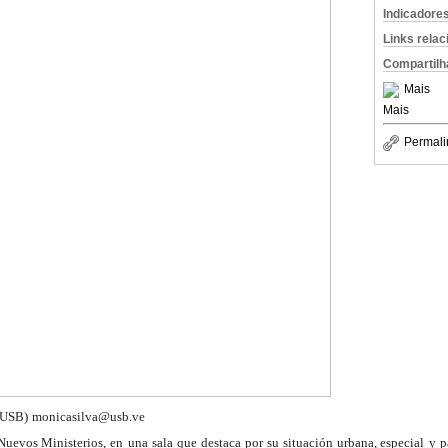
Indicadore
Links rela
Compartilh
Mais
Mais
Permali
(USB)
monicasilva@usb.ve
Nuevos Ministerios, en
una sala que destaca por su situación urbana, especial
y p