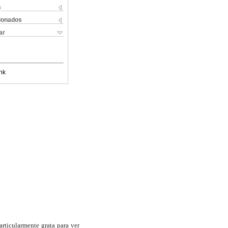
s
cionados
ar
nk
articularmente grata para ver