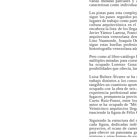
varias
miradas parciales y 
caracterizan como
individua
Las pistas para esta comple
sigue los pasos
seguidos po
lugares de trabajo como part
cultura arquitectónica en el
encabeza la lista
de los lleg
Javier Yárnoz Larrosa,
Franc
arquitectura venezolana de
Lino
Vaamonde, Joaquín Ort
sigue estas huellas
profesi
historiografía venezolana aú
Pero como al libro-catálogo 
múltiples miradas
para const
ha ocupado Lorenzo
Gonz
posibilidades que ofrecía, la
Luisa Bulnez Álvarez se ha 
trabajo distintos a
los cono
tangibles un cuantioso aporte
ocupado con la obra de seis 
experiencia
profesional ame
fugaces, permanencia provis
Cueto Ruiz-Funez, entre los
autor se ha
ocupado de "Méxi
Veinticinco arquitectos
lleg
trasciende la figura de Félix
Siguiendo la estructura de
cada figura,
dedicadas indi
proyectos, el ocaso de
carre
para ofrecer un panorama ge
pinturas y otras formas de ex