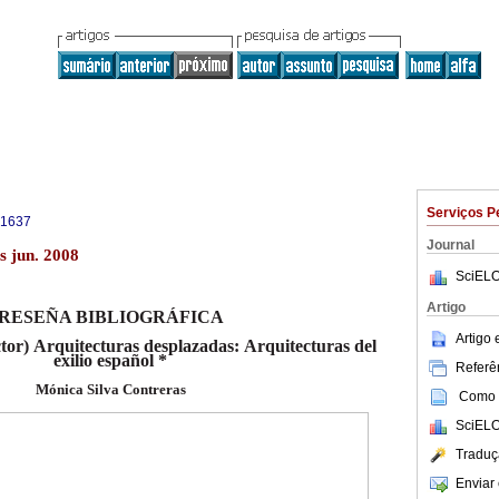
Serviços P
-1637
Journal
s jun. 2008
SciELO
Artigo
RESEÑA BIBLIOGRÁFICA
Artigo
tor)
Arquitecturas desplazadas:
Arquitecturas del
exilio español *
Referên
Mónica Silva Contreras
Como c
SciELO
Traduç
Enviar 