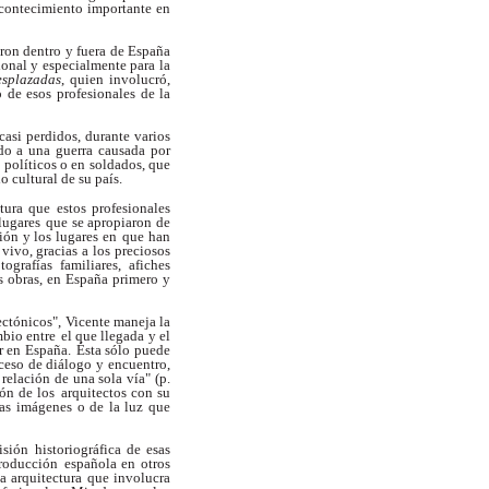
contecimiento importante en
eron dentro y fuera de España
ional y especialmente para la
esplazadas
,
quien involucró,
 de esos profesionales de la
casi perdidos, durante varios
do a una guerra
causada por
 políticos o en soldados, que
o cultural de su país.
ctura que estos profesionales
lugares
que se apropiaron de
ción y los lugares en
que han
 vivo, gracias a los preciosos
otografías familiares, afiches
s obras, en España
primero y
ectónicos", Vicente maneja la
mbio entre
el que llegada y el
r en España.
Ésta sólo puede
ceso de diálogo y encuentro,
 relación de una sola vía" (p.
ión de los
arquitectos con su
las imágenes o de la luz que
isión historiográfica de esas
producción
española en otros
la arquitectura que involucra