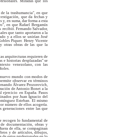
ofesionales. Miradas que los
 de la trashumancia", en que
vestigación,
que da fechas y
s y, en suma, dar forma a esta
rro", en que Rafael Bergamín
s
recibió. Fernando Salvador,
onales que tanto
aportaron a la
vado y a ellos se unirían José
obles Piquer. Henry Vicente
 y otras obras de las
que la
tas arquitecturas requieren de
as e
historias desplazadas" se
ntexto
venezolano, con las
ñoles.
e nuevo mundo con modos de
permite observar
en términos
ernando Álvarez Prozorovich,
ración de Antonio Bonet a la
l ejercicio
en España. Pasos
inados por Juan Ignacio
del
omínguez Esteban. El mismo
yor
número de ellos acogería.
es generaciones entre
las que
e recogen lo fundamental de
 de
documentación, obras y
uera de ella, se
compaginan
ibros y de artículos, dibujos,
as de estos profesionales en lo