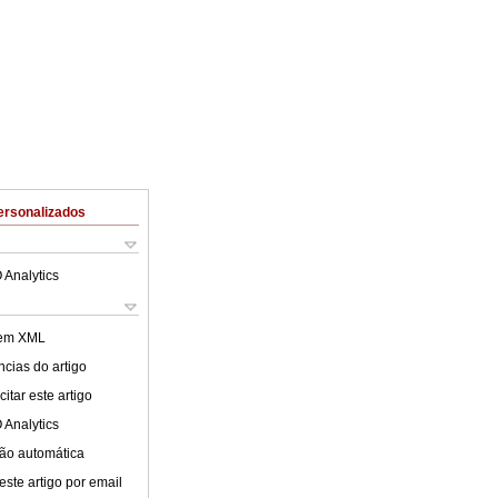
ersonalizados
 Analytics
 em XML
cias do artigo
itar este artigo
 Analytics
ão automática
este artigo por email