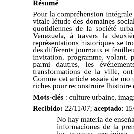
Résumé
Pour la compréhension intégrale de
vitale létude des domaines socia
quotidiennes de la société urba
Venezuela, à travers la deuxi
représentations historiques se t
des différents journaux et feuillet
invitation, programme, volant, pub
parmi dautres, les événement
transformations de la ville, ont
Comme cet article essaie de mont
riches pour reconstruire lhistoir
Mots-clés
: culture urbaine, imag
Recibido:
22/11/07;
aceptado
: 15
No hay materia de enseña
informaciones de la prens
los avances mecánicos, l