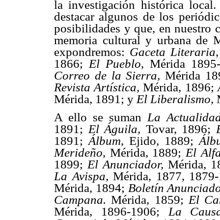
la investigación histórica loca
destacar algunos de los periódi
posibilidades y que, en nuestro 
memoria cultural y urbana de 
expondremos:
Gaceta Literaria
1866;
El Pueblo
, Mérida 1895
Correo de la Sierra
, Mérida 1
Revista Artística,
Mérida, 1896;
Mérida, 1891; y
El Liberalismo
,
A ello se suman
La Actualida
1891;
El Águila,
Tovar, 1896;
1891;
Álbum
, Ejido, 1889;
Álbu
Merideño
, Mérida, 1889;
El Alfa
1899;
El Anunciador,
Mérida, 1
La Avispa,
Mérida, 1877, 1879-
Mérida, 1894;
Boletín Anunciado
Campana.
Mérida, 1859;
El Ca
Mérida, 1896-1906;
La Caus