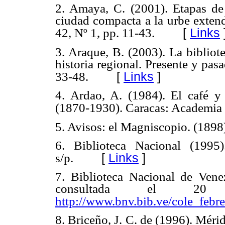
2. Amaya, C. (2001). Etapas de
ciudad compacta a la urbe extend
[
Links
42, Nº 1, pp. 11-43.
3. Araque, B. (2003). La bibliot
historia regional. Presente y pasa
[
Links
]
33-48.
4. Ardao, A. (1984). El café y
(1870-1930). Caracas: Academia N
5. Avisos: el Magniscopio. (1898).
6. Biblioteca Nacional (1995)
[
Links
]
s/p.
7. Biblioteca Nacional de Vene
consultada el 
http://www.bnv.bib.ve/cole_febr
8. Briceño, J. C. de (1996). Méri