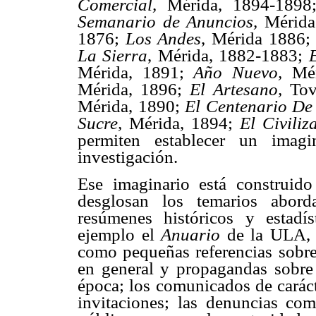
Comercial,
Mérida, 1894-1898
Semanario de Anuncios,
Mérid
1876;
Los Andes
, Mérida 1886
La Sierra
, Mérida, 1882-1883;
Mérida, 1891;
Año Nuevo,
Mér
Mérida, 1896;
El Artesano,
Tov
Mérida, 1890;
El Centenario De
Sucre,
Mérida, 1894;
El Civiliz
permiten establecer un imagi
investigación.
Ese imaginario está construid
desglosan los temarios abord
resúmenes históricos y estadí
ejemplo el
Anuario
de la ULA, 1
como pequeñas referencias sobre 
en general y propagandas sobre
época; los comunicados de caráct
invitaciones; las denuncias com