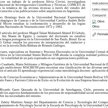
n un trabajo de la profesora Silvia Cirvini, investigadora
Indicadore
acional de Investigaciones Científicas y Técnicas, CONICET, de
 la temática de las revistas técnicas a través del estudio del
Links rela
cunscrito a las publicaciones sobre arquitectura en Argentina.
Compartir
ores Domingo Irwin de la Universidad Nacional Experimental
edagógico de Caracas y de la Universidad Católica Andrés Bello
Otros
 Micett estudian la conformación y desarrollo de las logias
adas Nacionales de Venezuela entre 1972 y 1992.
Otros
l artículo del profesor Maged Talaat Mohamed Ahmed El Gebaly,
Permali
d Ain Shams de Egipto y cursante del doctorado en estudios
de lengua portuguesa en la Universidad de Sao Paulo, Brasil. En su
l Gebay estudia los procesos de interpretación del traductor y
 en la novela Doña Bárbara de Rómulo Gallegos.
lvarez, especialista en Sistemas y Procesos Electorales en la Universidad Central
lítica en la Universidad Simón Bolívar USB aborda la compleja realidad política 
: la volatilidad de un país expresada en sus organizaciones políticas.
 Cuadrado, Marta Solórzano y Milagros Gutiérrez de la Universidad Nacional de
gía multicriterio MACBETH para encontrar una clasificación de las diversas me
 en el artículo El aprendizaje experiencial como metodología docente: aplicac
to de Ciencias Económicas y Administrativas de la Universidad Simón Bolívar US
tículo Fases y Factores Críticos de Éxito en la Evolución de una Empresa Innovador
 Ricardo Gaete Quezada de la Universidad de Antofagasta, Chile, presenta u
ir los aspectos fundamentales de los procesos de responsabilidad social universitari
bre las necesidades del entorno.
a Zahiry Martínez Araujo del Departamento de Ciencia y Tecnología del Compo
artamento de Psicología Social de la Escuela de Psicología de la Universidad Ce