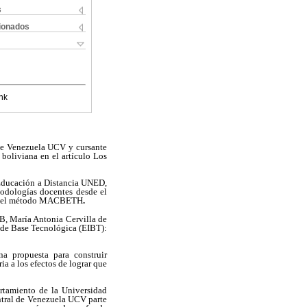
s
cionados
nk
 de Venezuela UCV y cursante
boliviana en el artículo Los
 Educación a Distancia UNED,
todologías docentes desde el
ión del método MACBETH
.
B, María Antonia Cervilla de
a de Base Tecnológica (EIBT):
na propuesta para construir
a a los efectos de lograr que
rtamiento de la Universidad
ntral de Venezuela UCV parte