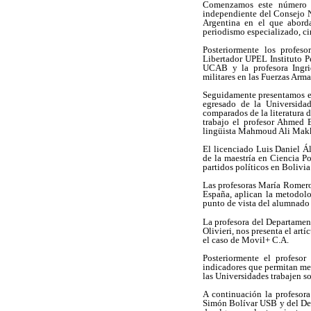
Comenzamos este número co
independiente del Consejo N
Argentina en el que aborda
periodismo especializado, cir
Posteriormente los profes
Libertador UPEL Instituto P
UCAB y la profesora Ingrid
militares en las Fuerzas Arm
Seguidamente presentamos e
egresado de la Universida
comparados de la literatura 
trabajo el profesor Ahmed E
lingüista Mahmoud Ali Makki
El licenciado Luis Daniel Á
de la maestría en Ciencia Po
partidos políticos en Bolivia
Las profesoras María Romero
España, aplican la metodolo
punto de vista del alumnado
La profesora del Departamen
Olivieri, nos presenta el ar
el caso de Movil+ C.A.
Posteriormente el profesor
indicadores que permitan med
las Universidades trabajen so
A continuación la profesor
Simón Bolívar USB y del Dep