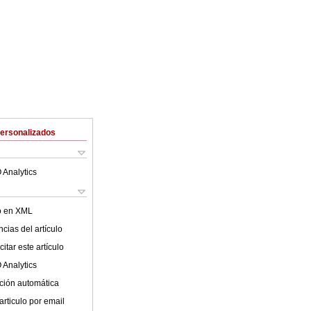
Personalizados
 Analytics
lo en XML
cias del artículo
itar este artículo
 Analytics
ción automática
articulo por email