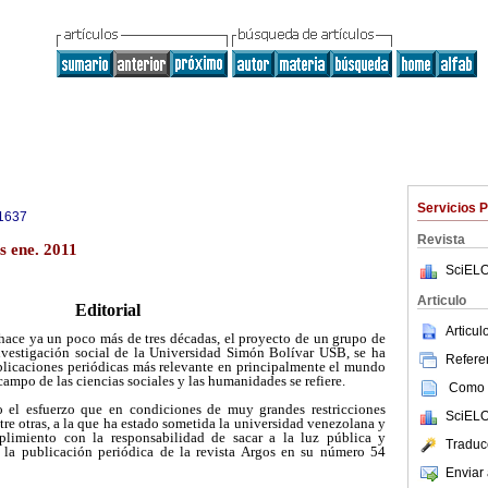
Servicios 
1637
Revista
s ene. 2011
SciELO
Articulo
Editorial
Articu
 hace ya un poco más de tres décadas, el proyecto de un grupo de
investigación social de la Universidad Simón Bolívar USB, se ha
Referen
blicaciones periódicas más relevante en principalmente el mundo
ampo de las ciencias sociales y las humanidades se refiere.
Como c
el esfuerzo que en condiciones de muy grandes restricciones
SciELO
tre otras, a la que ha estado sometida la universidad venezolana y
plimiento con la responsabilidad de sacar a la luz pública y
Traduc
 la publicación periódica de la revista Argos en su número 54
Enviar 