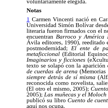
voluntariamente elegida.
Notas
1
Carmen Vincenti nació en Cara
Universidad Simón Bolívar desde 
literaria fueron firmados con el n
encuentran
Barroco y América L
Ávila editores, 1990), reeditado
postmodernidad;
El ente de pa
metaficcional
(Editorial Equino
Imaginarios y ficciones
(eXcultu
texto se solapó con la aparición
de cuerdas de arena
(Memorias d
siempre detrás de sí misma
(Alf
reconocida como novelista, sali
(El otro el mismo, 2005);
Cuento
2005);
Las muñecas y el Moloch
publicó su libro
Cuento de cuent
aquí nos ocupa.