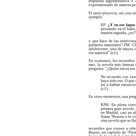
respuesta argumentativa o a
experimentado de manera pe
El autor proyecta, así, una s
ejemplo:
EP:
¿Y en ese lapso
pensando en el baño,
manera sagrada, ¿no? 
y que hace de las entrevist
primeros materiales? FM: Ch
adolescente, sino de mayor, 
ese material" (s.f.).
En ocasiones, los recuerdos
mar
, la novela más famosa 
pregunta: "¿Quién inicia esa 
No recuerdo con exac
haya sido eso. O que 
fui a hablar entonce
(s.f.).
En otros momentos, una pregu
RJM: En plena conve
primera gran novela. 
en Madrid, casi un a
llama "Renata o la v
otra novela que se lla
recuerdos que vienen a ofr
Bueno, un capítulo de "Fies