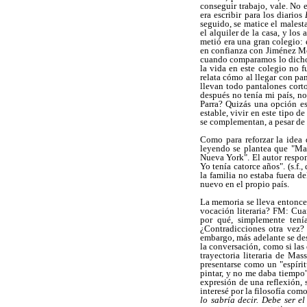
conseguir trabajo, vale. No 
era escribir para los diarios
seguido, se matice el malest
el alquiler de la casa, y lo
metió era una gran colegio: 
en confianza con Jiménez Mor
cuando comparamos lo dicho 
la vida en este colegio no f
relata cómo al llegar con pa
llevan todo pantalones cort
después no tenía mi país, no
Parra? Quizás una opción es
estable, vivir en este tipo d
se complementan, a pesar de l
Como para reforzar la idea 
leyendo se plantea que "Ma
Nueva York". El autor respon
Yo tenía catorce años". (s.f.
la familia no estaba fuera d
nuevo en el propio país.
La memoria se lleva entonces
vocación literaria? FM: Cua
por qué, simplemente tenía
¿Contradicciones otra vez?
embargo, más adelante se de
la conversación, como si las 
trayectoria literaria de Ma
presentarse como un "espíritu
pintar, y no me daba tiempo" 
expresión de una reflexión, 
interesé por la filosofía como
lo sabría decir. Debe ser e