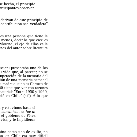
De hecho, el principio
articipantes observen.
 derivan de este principio de
 contribución sea verdadera"
 es una persona que tiene la
 menos, decir lo que cree es
oreno, el eje de ellas es la
es del autor sobre literatura
ssiani presentaba uno de los
 vida que, al parecer, no se
ecuperación de la memoria del
cción de una memoria personal
su madre que no es Carmen de
 50 tiene que ver con razones
material: "Entre 1950 y 1960,
ió en Chile" (s.f.). A lo que
 y estuvimos hasta el
r comunista, se fue al
 el gobierno de Pérez
 visa, y le impidieron
 sino como uno de exilio, no
no, en Chile era muy difícil