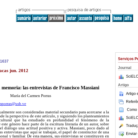
Serviços P
-1637
Journal
acas jun. 2012
SciELO
Artigo
a memoria: las entrevistas de Francisco Massiani
Artigo
María del Carmen Porras
Referên
mporras@usb.ve
Como c
sualmente son consideradas material secundario para acercarse a la
esde la perspectiva de este artículo, y siguiendo los planteamientos
SciELO
 cultural que ha estudiado en profundidad el fenómeno de la
este género hace parte de la escritura literaria de un autor, sobre
Traduç
el diálogo una actitud positiva y activa. Massiani, poco dado al
as entrevistas que aquí se trabajan, el papel de constructor de una
Enviar 
nal y familiar. De esta manera, sus entrevistas se constituyen en