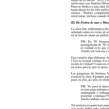
hojas de la noche
". (s.f.).
entrevista con Jiménez Moren
Parra se dedica a una obra ti
hasta ahora no ha sido public
relatos, "Sueños compartid
entrevistas, incluso cuando 
III. De
Piedra de mar
y Mas
La obra más emblemática de
señalado antes en torno al o
en la lista de obras no public
FM: En "El Veranean
protagonista de "El V
es verdad es lo que 
viendo tal cual era y 
Una versión algo diferente le
] Eso es la pura verdad. A ti
oculta la verdad? Como en e
un texto previo que el autor,
Las preguntas de Jiménez 
escribió la obra. Ejemplo pa
puso en ella, no sólo en térm
FM: Yo para la época
revista para trabajar 
madrugada y trabaj
ponerme a trabajar
P
mucho trabajo esa nov
Tal insistencia pareciera res
que pudo haber sido redactad