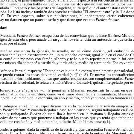
 Como vemos, el planteamiento hecho a Parra con respecto a la reticencia de Massiani
o, cuando el autor habla de varios de sus escritos que no han sido editados. Así, 
tulada "Florencio y los pajaritos de Angelina, su mujer" que el autor estaría escrib
ada. La lista incluye también dos novelas tituladas "El amor nuestro" y la "La dona 
os". En este aspecto, sobre sus publicaciones, sí encontramos cierta coheren
hay un dato en que no parecen serlo y que tiene que ver con
Piedra de mar.
siani
 Massiani,
Piedra de mar
, ocupa otra de las entrevistas que le hace Jiménez Moreno 
rigen de esta obra, pero añade un rasgo: la novela tendría un antecedente que sería
adas por el autor:
te" se encuentra la génesis, la semilla, no sé cómo decirlo, ¿el embrión? 
eraneante" es un escritor también, un muchacho escritor, igual que en el caso de Cor
yo conté que me pasó con Simón Alberto y te lo puedo repetir: mientras le fui cont
ese mismo día comencé a escribirla y tardé año y medio en terminarla. Eso es verdad (
 ofrece a Parra al respecto: "Es una novela que fue escrita simplemente por soledad,
 te puedo contar las cosas de verdad verdad [sic]" (p. 8). De nuevo las contradiccio
l caso anterior, podríamos pensar que ambas respuestas son complementarias:
Piedr
 víctima de la soledad, le relata a Simón Alberto Consalvi, quizás interpelado por és
Moreno sobre
Piedra de mar
le permiten a Massiani reconstruir la forma en que 
radigmático de una escritura, como ya dijimos, desenfada y minimalista, Massiani va
ino de la duración de la escritura, un año y medio, como ya vimos, sino también el 
 trabajaba en el Inciba, específicamente en la redacción de la revista
Imagen
. Y
en
Piedra de mar
. Y cuando llegaba a casa, todo cansado, seguía trabajando en
Pied
ando y trabajando
Piedra de mar
. Iba a
Imagen
en la mañana y llegaba antes q
iedra de mar
antes que ponerme a trabajar en las cosas que yo tenía que trabajar e
ela, me costó año y medio de trabajo diario. Muchísimas horas (s.f.).
ponder a quienes, dada la sencillez de la escritura que caracteriza
Piedra de mar
, da
o el libro. En este sentido, ya en la primera parte de la entrevista Massiani ha