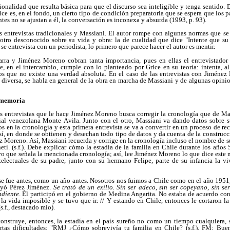
ionalidad que resulta básica para que el discurso sea inteligible y tenga sentido. 
ce es, en el fondo, un cierto tipo de condición preparatoria que se espera que los p
tes no se ajustan a él, la conversación es inconexa y absurda (1993, p. 93).
s entrevistas tradicionales y Massiani. El autor rompe con algunas normas que se
tro desconocido sobre su vida y obra: la de cualidad que dice "Intente que su
se entrevista con un periodista, lo primero que parece hacer el autor es mentir.
Parra y Jiménez Moreno cobran tanta importancia, pues en ellas el entrevistador
e, en el intercambio, cumple con lo planteado por Grice en su teoría: intenta, al
s que no existe una verdad absoluta. En el caso de las entrevistas con Jiménez M
 diversa, se habla en general de la obra en marcha de Massiani y de algunas opinion
a memoria
as entrevistas que le hace Jiménez Moreno busca corregir la cronología que de Ma
orial venezolana Monte Ávila. Junto con el otro, Massiani va dando datos sobre su
s en la cronología y esta primera entrevista se va a convertir en un proceso de r
 sí, en donde se obtienen y desechan todo tipo de datos y da cuenta de la constru
z Moreno. Así, Massiani recuerda y corrige en la cronología incluso el nombre de 
ti. (s.f.). Debe explicar cómo la estadía de la familia en Chile durante los años
vo que señala la mencionada cronología; así, lee Jiménez Moreno lo que dice este 
electuales de su padre, junto con su hermano Felipe, parte de su infancia la viv
se fue antes, como un año antes. Nosotros nos fuimos a Chile como en el año 1951,
yó Pérez Jiménez.
Se trató de un exilio. Sin ser adeco, sin ser copeyano, sin se
ndiente
. Él participó en el gobierno de Medina Angarita. No estaba de acuerdo con
la vida imposible y se tuvo que ir. // Y estando en Chile, entonces le cortaron la
s.f., destacado mío).
nstruye, entonces, la estadía en el país sureño no como un tiempo cualquiera,
ertas dificultades: "RMJ ¿Cómo sobrevivía tu familia en Chile? (s.f.). FM: Bue