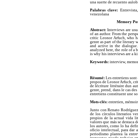
una suerte de recuento autob
Palabras clave:
Entrevista
venezolana
Memory Poss
Abstract:
Interviews are usu
of an author. From the perspe
critic Leonor Arfuch, who h
genre as part of the literary
and active in the dialogue. 
analyzed here, the role of a
is why his interviews are a k
Keywords:
interview, memor
Résumé:
Les entretiens sont
propos de Leonor Arfuch, crit
de lécriture littéraire dun
genre, prend, dans le cas des
entretiens constituent une so
Mots-clés:
entretien, mémoir
Junto con Renato Rodríguez,
de los círculos literarios 
propios de la actual vida l
valores que más se destaca de
los autores, como lo ha defi
oficio intelectual, para dar
periodismo plantea la entre
respuestas puede trabajar e