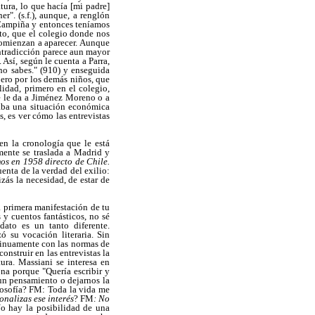
tura, lo que hacía [mi padre]
". (s.f.), aunque, a renglón
a Campiña y entonces teníamos
nto, que el colegio donde nos
 comienzan a aparecer. Aunque
ontradicción parece aun mayor
sí, según le cuenta a Parra,
 no sabes." (910) y enseguida
jero por los demás niños, que
idad, primero en el colegio,
se le da a Jiménez Moreno o a
jaba una situación económica
s, es ver cómo las entrevistas
en la cronología que le está
mente se traslada a Madrid y
os en 1958 directo de Chile.
uenta de la verdad del exilio:
zás la necesidad, de estar de
a primera manifestación de tu
y cuentos fantásticos, no sé
dato es un tanto diferente.
 su vocación literaria. Sin
tinuamente con las normas de
onstruir en las entrevistas la
ura. Massiani se interesa en
dona porque "Quería escribir y
e un pensamiento o dejarnos la
ilosofía? FM: Toda la vida me
nalizas ese interés
? FM
: No
 No hay la posibilidad de una