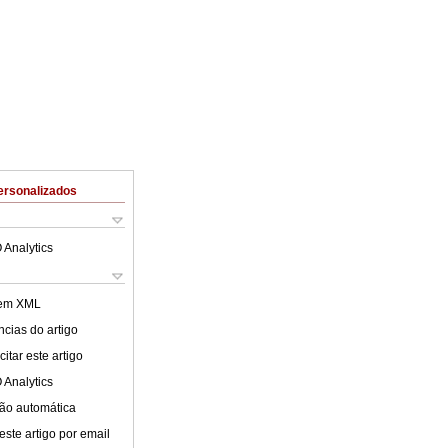
ersonalizados
 Analytics
 em XML
cias do artigo
itar este artigo
 Analytics
ão automática
este artigo por email