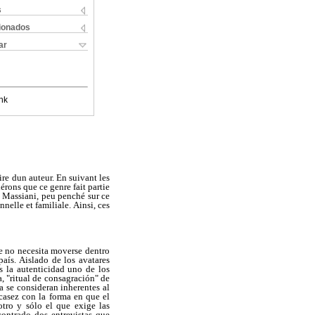
s
cionados
ar
nk
re dun auteur. En suivant les
érons que ce genre fait partie
e. Massiani, peu penché sur ce
nelle et familiale. Ainsi, ces
e no necesita moverse dentro
aís. Aislado de los avatares
s la autenticidad uno de los
a, "ritual de consagración" de
a se consideran inherentes al
scasez con la forma en que el
otro y sólo el que exige las
contrado dos entrevistas que