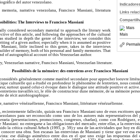
iográfico del autor venezolano.
Indicadore
, memoria, narrativa venezolana, Francisco Massiani, literatura
Links rela
Compartilh
ibilities: The Interviews to Francisco Massiani
Mais
ally considered secondary material to approach the literary work
ctive of this article, and following the approaches of the cultural
Mais
as studied in depth the genre of the interview, we consider this
 writing of a given author, especially when it is assumed as positive
Permali
Massiani, little inclined to this genre, takes in the interviews
 builder of memory, both of his personal and family memories. That
ind of autographical account of this Venezuelan author.
y, Venezuelan narrative, Francisco Massiani, Venezuelan literature.
Possibilités de la mémoire: des entretiens avec Francisco Massiani
 considérés généralement comme matériel secondaire pour approcher loeuvre littérai
ique culturelle qui a étudié en profondeur le phénomène de lentretien, nous consid
 auteur, surtout quand celui-ci évoque dans le dialogue une attitude positive et activ
 entretiens travaillés ici, le rôle de constructeur dune mémoire, de sa mémoire person
rte de récit autobiographique.
e, narrative vénézuélienne, Francisco Massiani, littérature vénézuélienne.
 recientemente fallecido, quizás sea Francisco Massiani uno de esos escritores qu
venezolanos para ser reconocido como uno de los autores más representativos del p
iteraria (presentaciones, promociones, congresos, charlas), como con Rodríguez, e
 Massiani: no entregarse a las obligaciones del mercado; entre ellas, a la entrevist
nido la crítica cultural Arfuch (1995, p. 59) y una de las actividades que hoy en dí
 a conocer una obra. Son escasas las entrevistas de Massiani y tiene que ver esa e
vista: ese diálogo asimétrico entre dos en el que uno exige las respuestas del 
n la producción final del texto (Halperin, 1995, p. 125). Sin embargo, hemos en