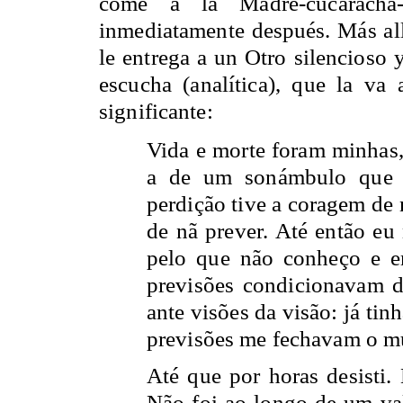
come a
la Madre-cucaracha
inmediatamente después. Más all
le entrega a un Otro silencioso 
escucha (analítica), que la va
significante:
Vida e morte foram minhas,
a de um sonámbulo que s
perdição tive a coragem de
de nã prever. Até então eu
pelo que não conheço e e
previsões condicionavam 
ante visões da visão: já t
previsões me fechavam o m
Até que por horas desisti. 
Não foi ao longo de um val