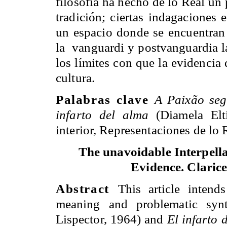
filosofía ha hecho de lo Real un
tradición; ciertas indagaciones 
un espacio donde se encuentran
la vanguardi y postvanguardia la
los límites con que la evidencia 
cultura.
Palabras clave
A Paixão se
infarto del alma
(Diamela Elti
interior, Representaciones de lo 
The unavoidable Interpellat
Evidence.
Clarice
Abstract
This article intend
meaning and problematic sy
Lispector, 1964) and
El infarto
d