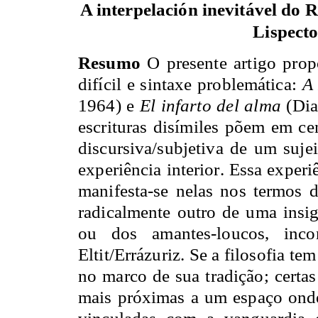
A interpelación inevitável do 
Lispecto
Resumo
O presente artigo prop
difícil e sintaxe problemática:
A
1964) e
El infarto del alma
(Dia
escrituras disímiles põem em ce
discursiva/subjetiva de um suj
experiência interior. Essa exper
manifesta-se nelas nos termos 
radicalmente outro de uma insi
ou dos amantes-loucos, incon
Eltit/Errázuriz. Se a filosofia t
no marco de sua tradição; certas
mais próximas a um espaço onde
vinculadas com a vanguardia e