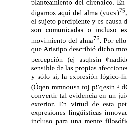
planteamiento del cirenaico. En 
75
digamos aquí del alma (yuc»)
el sujeto percipiente y es causa 
son comunicadas o incluso ex
76
movimiento del alma
. Por ell
que Aristipo describió dicho mo
percepción (ej asqhsin ¢nadid
sensible de las propias afecciones
y sólo si, la expresión lógico-li
(Óqen mmnousa toj p£qesin ¹ d
convertir tal evidencia en un ju
exterior. En virtud de esta pet
expresiones lingüísticas innov
incluso para una mente filosóf