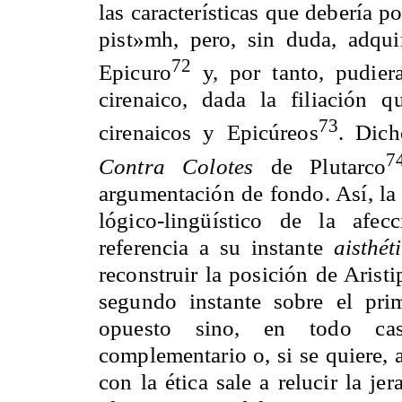
las características que debería 
pist»mh, pero, sin duda, adqui
72
Epicuro
y, por tanto, pudier
cirenaico, dada la filiación q
73
cirenaicos y Epicúreos
. Dich
7
Contra Colotes
de Plutarco
argumentación de fondo. Así, la 
lógico-lingüístico de la afec
referencia a su instante
aisthét
reconstruir la posición de Arist
segundo instante sobre el pr
opuesto sino, en todo cas
complementario o, si se quiere, a
con la ética sale a relucir la j