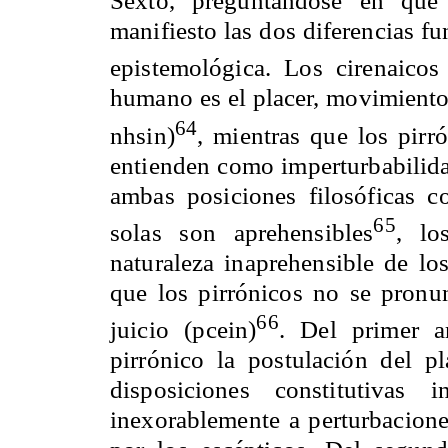
manifiesto las dos diferencias fu
epistemológica. Los cirenaicos
humano es el placer, movimiento 
64
nhsin)
, mientras que los pirr
entienden como imperturbabilida
ambas posiciones filosóficas co
65
solas son aprehensibles
, lo
naturaleza inaprehensible de los
que los pirrónicos no se pronun
66
juicio (pcein)
. Del primer 
pirrónico la postulación del 
disposiciones constitutivas
inexorablemente a perturbacione