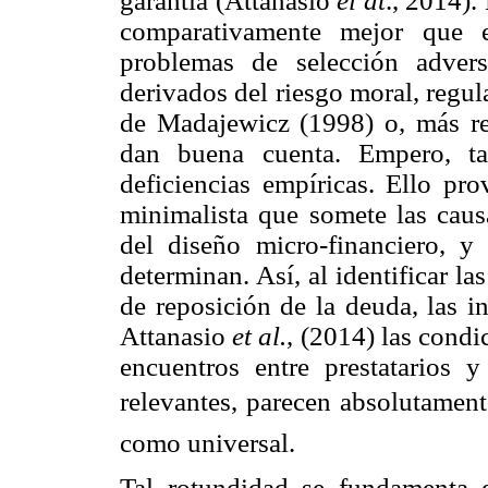
garantía (Attanasio
el at
., 2014).
comparativamente mejor que e
problemas de selección adver
derivados del riesgo moral, regul
de Madajewicz (1998) o, más re
dan buena cuenta. Empero, tal
deficiencias empíricas. Ello pro
minimalista que somete las caus
del diseño micro-financiero, 
determinan. Así, al identificar l
de reposición de la deuda, las i
Attanasio
et al.
, (2014) las cond
encuentros entre prestatarios 
relevantes, parecen absolutament
como universal.
Tal rotundidad se fundamenta e