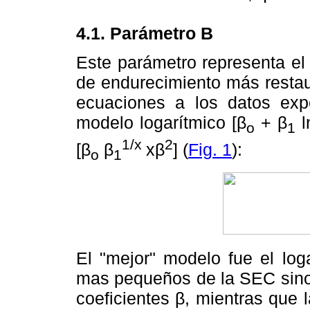
4.1. Parámetro B
Este parámetro representa el 
de endurecimiento más restaura
ecuaciones a los datos exp
modelo logarítmico [β
+ β
l
o
1
1/x
2
[β
β
xβ
] (
Fig. 1
):
o
1
El "mejor" modelo fue el log
mas pequeños de la SEC sino 
coeficientes β, mientras que l