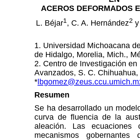
ACEROS DEFORMADOS E
1
2
L. Béjar
, C. A. Hernández
y 
1. Universidad Michoacana d
de Hidalgo, Morelia, Mich., M
2. Centro de Investigación en
Avanzados, S. C. Chihuahua, 
*
lbgomez@zeus.ccu.umich.m
Resumen
Se ha desarrollado un modelo
curva de fluencia de la aus
aleación. Las ecuaciones c
mecanismos gobernantes d