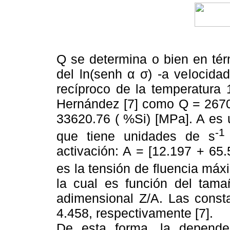
Q se determina o bien en tér
del ln(senh α σ) -a velocida
recíproco de la temperatura 
Hernández [7] como Q = 2670
33620.76 ( %Si) [MPa]. A es 
-1
que tiene unidades de s
activación: A = [12.197 + 65.
es la tensión de fluencia má
la cual es función del tama
adimensional Z/A. Las const
4.458, respectivamente [7].
De esta forma, la depende