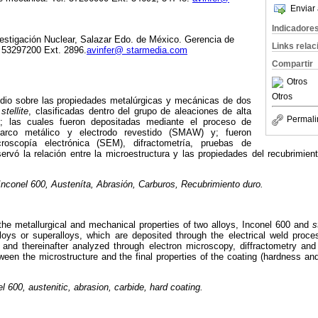
Enviar 
Indicadore
nvestigación Nuclear, Salazar Edo. de México. Gerencia de
Links rela
. 53297200 Ext. 2896.
avinfer@ starmedia.com
Compartir
Otros
Otros
tudio sobre las propiedades metalúrgicas y mecánicas de dos
y
stellite
, clasificadas dentro del grupo de aleaciones de alta
Permali
s; las cuales fueron depositadas mediante el proceso de
 arco metálico y electrodo revestido (SMAW) y; fueron
roscopía electrónica (SEM), difractometría, pruebas de
rvó la relación entre la microestructura y las propiedades del recubrimient
 Inconel 600, Austeníta, Abrasión, Carburos, Recubrimiento duro.
the metallurgical and mechanical properties of two alloys, Inconel 600 and
s
loys or superalloys, which are deposited through the electrical weld proces
nd thereinafter analyzed through electron microscopy, diffractometry an
tween the microstructure and the final properties of the coating (hardness an
el 600, austenitic, abrasion, carbide, hard coating.