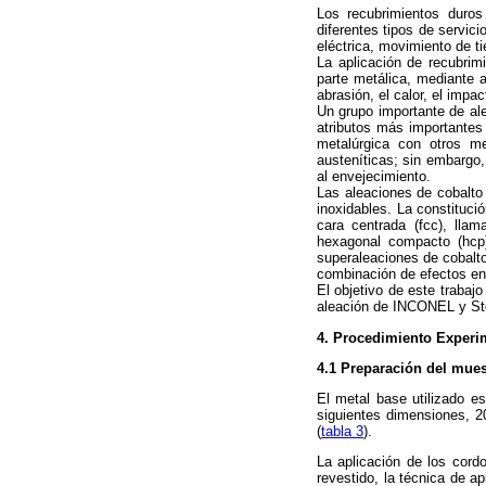
Los recubrimientos duro
diferentes tipos de servic
eléctrica, movimiento de tie
La aplicación de recubrim
parte metálica, mediante a
abrasión, el calor, el impa
Un grupo importante de ale
atributos más importantes 
metalúrgica con otros me
austeníticas; sin embargo,
al envejecimiento.
Las aleaciones de cobalto
inoxidables. La constituci
cara centrada (fcc), lla
hexagonal compacto (hcp
superaleaciones de cobalto
combinación de efectos entr
El objetivo de este trabaj
aleación de INCONEL y Ste
4. Procedimiento Experi
4.1 Preparación del mues
El metal base utilizado 
siguientes dimensiones, 2
(
tabla 3
).
La aplicación de los cord
revestido, la técnica de a