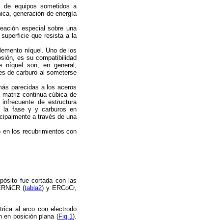
s de equipos sometidos a
mica, generación de energía
leación especial sobre una
superficie que resista a la
elemento níquel. Uno de los
osión, es su compatibilidad
e níquel son, en general,
ses de carburo al someterse
más parecidas a los aceros
a matriz continua cúbica de
infrecuente de estructura
 la fase γ y carburos en
ncipalmente a través de una
o en los recubrimientos con
depósito fue cortada con las
ERNiCR (
tabla2
) y ERCoCr,
rica al arco con electrodo
n en posición plana (
Fig.1
).