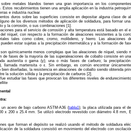
s sobre metales blandos tienen una gran importancia en los componente
io. Estos recubrimientos tienen una amplia aplicación en la industria petroquí
rras e industria nuclear.
ientos duros sobre las superficies consiste en depositar alguna clase de a
lguno de los diversos métodos de aplicación de soldadura, para formar una 
cto y la corrosión, o sus combinaciones [1].
aciones para el servicio de corrosión y alta temperatura está basado en el 
del níquel, con respecto a la formación de aleaciones resistentes a la corr
tales tales como cobre, cromo, molibdeno, y hierro. Las aleaciones d
 pueden estar sujetas a la precipitación intermetálica y a la formación de fa
 son químicamente menos complejas que las aleaciones de níquel, siendo 
ón de fases de la mayoría de las superaleaciones de cobalto consiste en un
mada austeníta o gama (γ); una o más fases de carburo; la precipitación 
), llamada martensita o ε. Sin embargo, es común encontrar únicamente
 bien diseñadas, la resistencia en aleaciones de cobalto siendo obtenida pri
e la solución sólida y la precipitación de carburos [2].
o fue estudiar las fases que provocan los diferentes niveles de endurecimient
llite
mental
tra:
es un acero de bajo carbono ASTM-A36 (
tabla1
); la placa utilizada para el 
00 x 200 x 25.4 mm. Se utilizó electrodo revestido con diámetro 4.8 mm, 
ones que forman el depósito se realizó usando el método de soldadura eléct
plicación de la soldadura consistió en movimiento del electrodo con oscilació