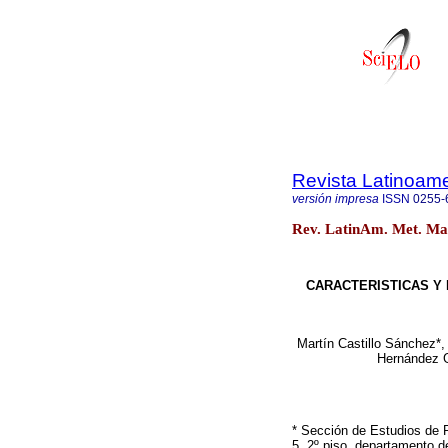
Revista Latinoame
versión impresa
ISSN
0255-
Rev. LatinAm. Met. Mat
CARACTERISTICAS Y
Martín Castillo Sánchez*,
Hernández G.
* Sección de Estudios de P
5, 2º piso, departamento 