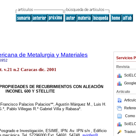
ricana de Metalurgia y Materiales
Servicios 
6952
Revista
. v.21 n.2 Caracas dic. 2001
SciELO
Google
 PROPIEDADES DE RECUBRIMIENTOS CON ALEACIÓN
INCONEL 600 Y STELLITE
Articulo
Articu
 Francisco Palacios Palacios**, Agustín Márquez M., Luis H.
Referen
*, Pablo Villegas R.* Gabriel Villa y Rabasa*.
Como c
SciELO
osgrado e Investigación, ESIME, IPN. Av. IPN s/n , Edificio
Traduc
de mecánica. Tel. 57296000 Ext. 54691, 54748.
avinfer@