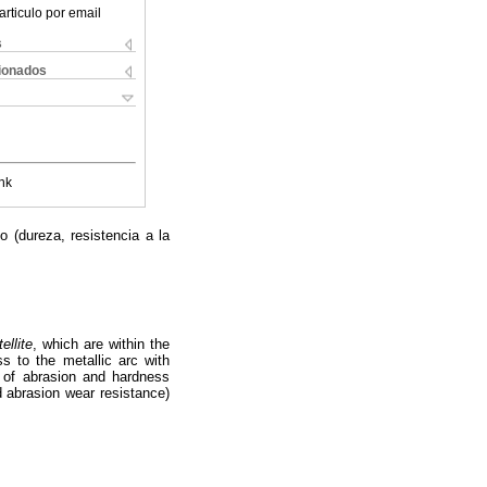
articulo por email
s
cionados
nk
o (dureza, resistencia a la
tellite
, which are within the
s to the metallic arc with
d of abrasion and hardness
d abrasion wear resistance)