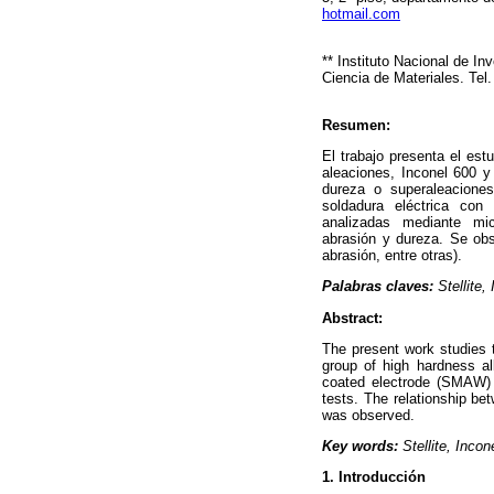
hotmail.com
** Instituto Nacional de I
Ciencia de Materiales.
Tel
Resumen:
El trabajo presenta el es
aleaciones, Inconel 600 
dureza o superaleacione
soldadura eléctrica con
analizadas mediante mic
abrasión y dureza. Se obse
abrasión, entre otras).
Palabras claves:
Stellite,
Abstract:
The present work studies 
group of high hardness al
coated electrode (SMAW) a
tests. The relationship be
was observed.
Key words:
Stellite, Incon
1. Introducción