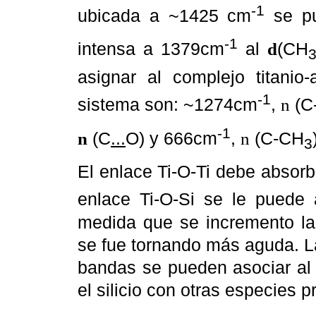
-1
ubicada a ~1425 cm
se pu
-1
intensa a 1379cm
al
(CH
d
asignar al complejo titanio
-1
sistema son: ~1274cm
,
(C
n
-1
(C
...
O) y 666cm
,
(C-CH
n
n
3
El enlace Ti-O-Ti debe absor
enlace Ti-O-Si se le puede
medida que se incremento la 
se fue tornando más aguda. L
bandas se pueden asociar al
el silicio con otras especies p