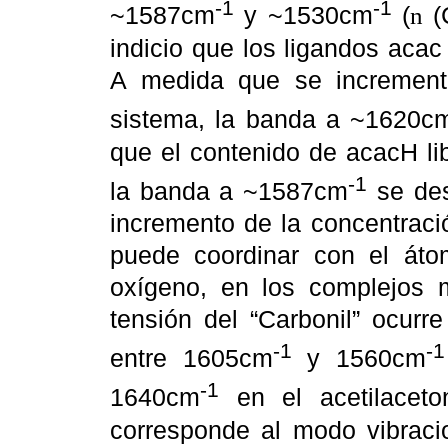
-1
-1
~1587cm
y ~1530cm
(
(
n
indicio que los ligandos acac 
A medida que se incrementa
sistema, la banda a ~1620c
que el contenido de acacH li
-1
la banda a ~1587cm
se des
incremento de la concentraci
puede coordinar con el áto
oxígeno, en los complejos me
tensión del “Carbonil” ocurr
-1
-1
entre 1605cm
y 1560cm
-1
1640cm
en el acetilaceto
corresponde al modo vibrac