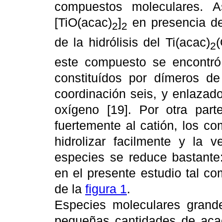
compuestos moleculares. A
[TiO(acac)
]
en presencia de
2
2
de la hidrólisis del Ti(acac)
2
este compuesto se encontró,
constituídos por dímeros d
coordinación seis, y enlazad
oxígeno [19]. Por otra part
fuertemente al catión, los c
hidrolizar facilmente y la 
especies se reduce bastante:
en el presente estudio tal c
de la
figura 1
.
Especies moleculares grande
pequeñas cantidades de acac