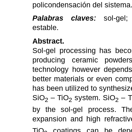
policondensación del sistema
Palabras claves:
sol-gel; s
estable.
Abstract.
Sol-gel processing has beco
producing ceramic powder
technology however depends 
better materials or even com
has been utilized to synthesiz
SiO
– TiO
system. SiO
– T
2
2
2
by the sol-gel process. T
expansion and high refracti
TiO
coatings can be depos