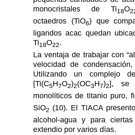
monocristales de Ti
O
18
2
octaedros (TiO
) que compa
6
ligandos acac quedan ubicad
Ti
O
.
18
22
La ventaja de trabajar con “a
velocidad de condensación,
Utilizando un complejo d
[Ti(C
H
O
)
(OC
H
)
], se 
5
7
2
2
3
7
2
monolíticos de titanio puro, 
SiO
(10). El TIACA presento
2
alcohol-agua y para ciertas
extendio por varios días.