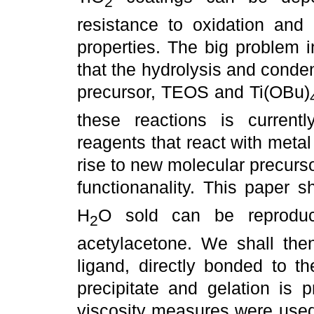
2
resistance to oxidation and 
properties. The big problem 
that the hydrolysis and conden
precursor, TEOS and Ti(OBu)
these reactions is curren
reagents that react with metal
rise to new molecular precursor
functionanality. This paper 
H
O sold can be reproduc
2
acetylacetone. We shall th
ligand, directly bonded to th
precipitate and gelation is 
viscosity measures were used