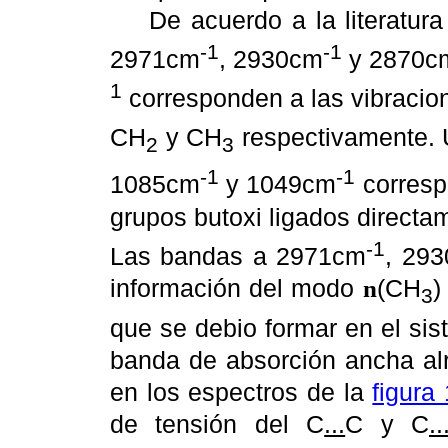
De acuerdo a la literatura 
-1
-1
2971cm
, 2930cm
y 2870c
1
corresponden a las vibracion
CH
y CH
respectivamente. 
2
3
-1
-1
1085cm
y 1049cm
corresp
grupos butoxi ligados directame
-1
Las bandas a 2971cm
, 29
información del modo
(CH
)
n
3
que se debio formar en el sis
banda de absorción ancha alr
en los espectros de la
figura 
de tensión del C
...
C y C
..